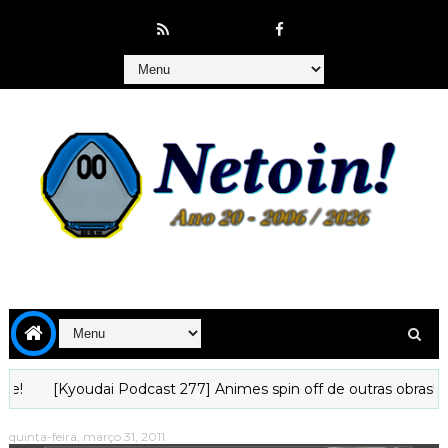
Kyoudai Podcast 277] Animes spin off de outras obras!
[Kyoud
quinta-feira, março 31, 2011