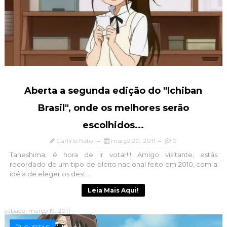
Aberta a segunda edição do "Ichiban
Brasil", onde os melhores serão
escolhidos...
Carlírio Neto
março 20, 2011
0
Taneshima, é hora de ir votar!!! Amigo visitante, estás
recordado de um tipo de pleito nacional feito em 2010, com a
idéia de eleger os dest...
Leia Mais Aqui!
sábado, março 19, 2011