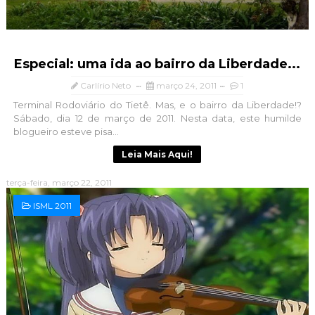
Especial: uma ida ao bairro da Liberdade...
Carlírio Neto
março 24, 2011
1
Terminal Rodoviário do Tietê. Mas, e o bairro da Liberdade!?
Sábado, dia 12 de março de 2011. Nesta data, este humilde
blogueiro esteve pisa...
Leia Mais Aqui!
terça-feira, março 22, 2011
ISML 2011