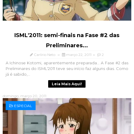
ISML'2011: semi-finais na Fase #2 das
Preliminares...
Carlírio Neto
março 22, 2011
2
A Ichinose Kotomi, aparentemente preparada... A Fase #2 das
Preliminares do ISML'2011 teve seu início faz alguns dias. Como
já é sabido,...
Leia Mais Aqui!
domingo, março 20, 2011
ESPECIAL