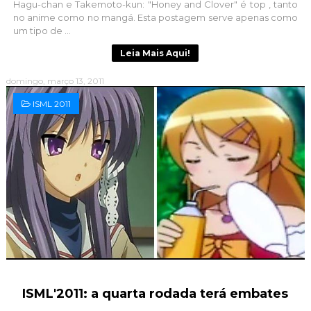
Hagu-chan e Takemoto-kun: "Honey and Clover" é top , tanto
no anime como no mangá. Esta postagem serve apenas como
um tipo de ...
Leia Mais Aqui!
domingo, março 13, 2011
ISML 2011
ISML'2011: a quarta rodada terá embates