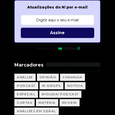
Atualizações do N! por e-mail
Assine
Powered by
Marcadores
ANÁLISE
OPINIÃO
CHAMADA
PODCAST
N! DROPS
NOTÍCIA
ESPECIAL
KYOUDAI PODCAST
CURTAS
MATÉRIA
REVIEW
ANÁLISES EM GERAL