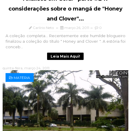
considerações sobre o mangá de "Honey
and Clover"...
Carlírio Neto
março 26, 2011
0
A coleção completa... Recentemente este humilde blogueiro
finalizou a coleção do título " Honey and Clover ". A estória foi
conceb...
Leia Mais Aqui!
quinta-feira, março 24, 2011
MATÉRIA