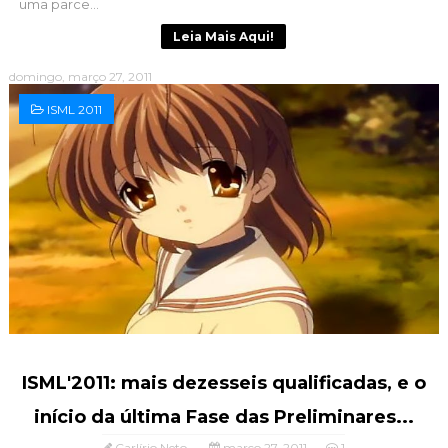
uma parce...
Leia Mais Aqui!
domingo, março 27, 2011
ISML 2011
ISML'2011: mais dezesseis qualificadas, e o
início da última Fase das Preliminares...
Carlírio Neto
março 27, 2011
1