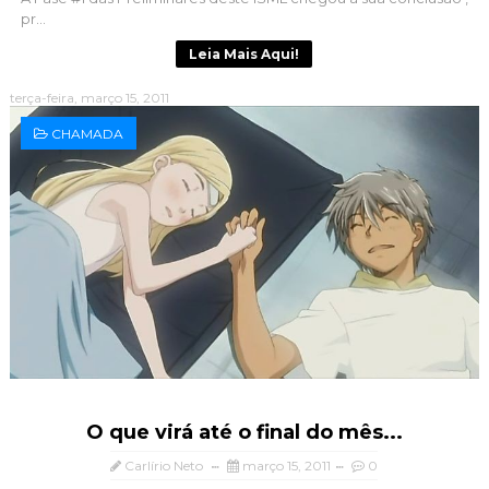
pr...
Leia Mais Aqui!
terça-feira, março 15, 2011
CHAMADA
O que virá até o final do mês...
Carlírio Neto
março 15, 2011
0