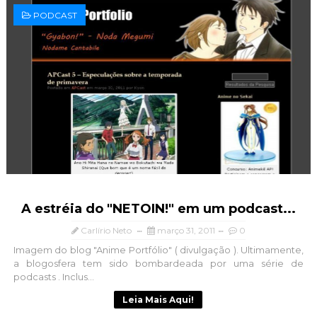
PODCAST
A estréia do "NETOIN!" em um podcast...
Carlírio Neto
março 31, 2011
0
Imagem do blog "Anime Portfólio" ( divulgação ). Ultimamente,
a blogosfera tem sido bombardeada por uma série de
podcasts . Inclus...
Leia Mais Aqui!