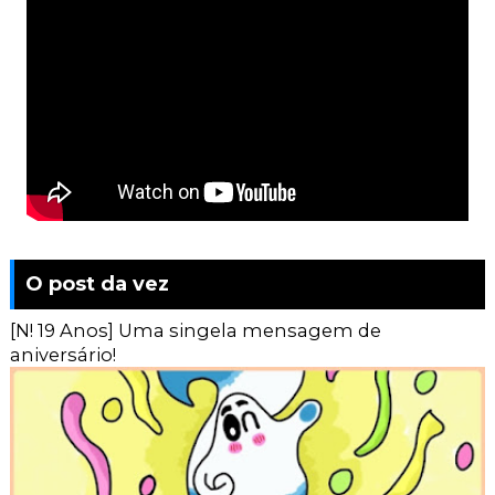
O post da vez
[N! 19 Anos] Uma singela mensagem de
aniversário!