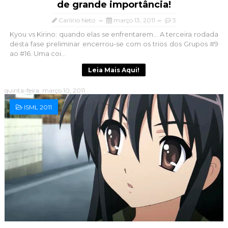
de grande importância!
Carlírio Neto
março 13, 2011
3
Kyou vs Kirino: quando elas se enfrentarem... A terceira rodada
desta fase preliminar encerrou-se com os trios dos Grupos #9
ao #16. Uma coi...
Leia Mais Aqui!
quinta-feira, março 10, 2011
ISML 2011