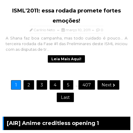
ISML'2011: essa rodada promete fortes
emoções!
Carlírio Neto
março 10, 2011
0
A Shana faz boa campanha, mas todo cuidado é pouco... A
terceira rodada da Fase #1 das Preliminares deste ISML iniciou
com as disputas de tr...
Leia Mais Aqui!
1
2
3
4
5
...
407
Next
Last
[AIR] Anime creditless opening 1