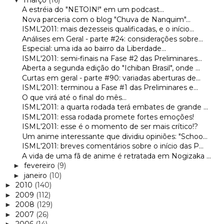
A estréia do "NETOIN!" em um podcast...
Nova parceria com o blog "Chuva de Nanquim"...
ISML'2011: mais dezesseis qualificadas, e o início...
Análises em Geral - parte #24: considerações sobre...
Especial: uma ida ao bairro da Liberdade...
ISML'2011: semi-finais na Fase #2 das Preliminares...
Aberta a segunda edição do "Ichiban Brasil", onde ...
Curtas em geral - parte #90: variadas aberturas de...
ISML'2011: terminou a Fase #1 das Preliminares e...
O que virá até o final do mês...
ISML'2011: a quarta rodada terá embates de grande ...
ISML'2011: essa rodada promete fortes emoções!
ISML'2011: esse é o momento de ser mais crítico!?
Um anime interessante que dividiu opiniões: "Schoo...
ISML'2011: breves comentários sobre o início das P...
A vida de uma fã de anime é retratada em Nogizaka ...
fevereiro
(9)
►
janeiro
(10)
►
2010
(140)
►
2009
(112)
►
2008
(129)
►
2007
(26)
►