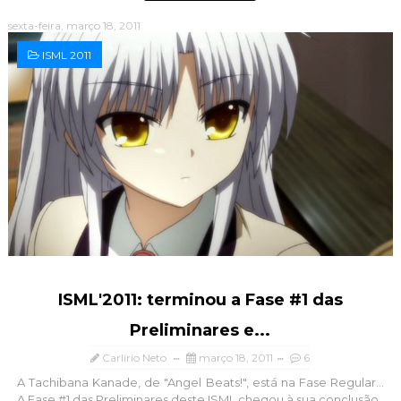
sexta-feira, março 18, 2011
ISML 2011
ISML'2011: terminou a Fase #1 das
Preliminares e...
Carlírio Neto
março 18, 2011
6
A Tachibana Kanade, de "Angel Beats!", está na Fase Regular...
A Fase #1 das Preliminares deste ISML chegou à sua conclusão ,