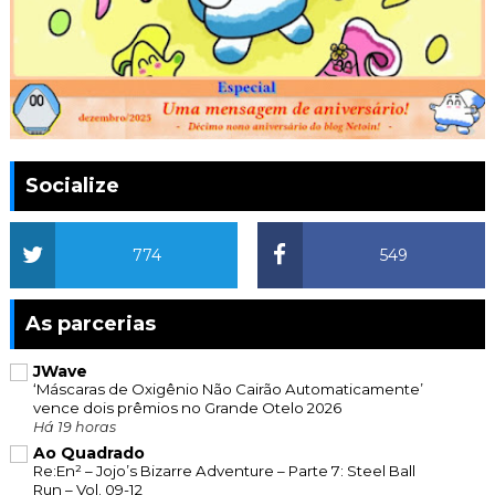
Socialize
774
549
As parcerias
JWave
‘Máscaras de Oxigênio Não Cairão Automaticamente’
vence dois prêmios no Grande Otelo 2026
Há 19 horas
Ao Quadrado
Re:En² – Jojo’s Bizarre Adventure – Parte 7: Steel Ball
Run – Vol. 09-12