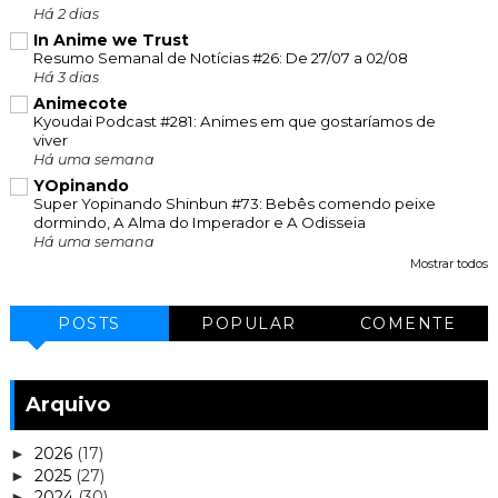
Há 2 dias
In Anime we Trust
Resumo Semanal de Notícias #26: De 27/07 a 02/08
Há 3 dias
Animecote
Kyoudai Podcast #281: Animes em que gostaríamos de
viver
Há uma semana
YOpinando
Super Yopinando Shinbun #73: Bebês comendo peixe
dormindo, A Alma do Imperador e A Odisseia
Há uma semana
Mostrar todos
POSTS
POPULAR
COMENTE
Arquivo
2026
(17)
►
2025
(27)
►
2024
(30)
►