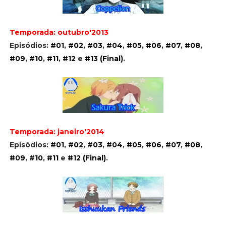
Temporada: outubro'2013
Episódios:
#01
,
#02
,
#03
,
#04
,
#05
,
#06
,
#07
,
#08
,
#09
,
#10
,
#11
,
#12
e
#13 (Final)
.
Temporada: janeiro'2014
Episódios:
#01
,
#02
,
#03
,
#04
,
#05
,
#06
,
#07
,
#08
,
#09
,
#10
,
#11
e
#12 (Final)
.