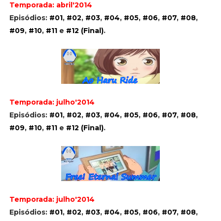
Temporada: abril'2014
Episódios:
#01
,
#02
,
#03
,
#04
,
#05
,
#06
,
#07
,
#08
,
#09
,
#10
,
#11
e
#12 (Final)
.
Temporada: julho'2014
Episódios:
#01
,
#02
,
#03
,
#04
,
#05
,
#06
,
#07
,
#08
,
#09
,
#10
,
#11
e
#12 (Final)
.
Temporada: julho'2014
Episódios:
#01
,
#02
,
#03
,
#04
,
#05
,
#06
,
#07
,
#08
,