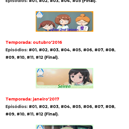
Episódios:
#01
,
#02
,
#03
,
#04
,
#05 (Final)
.
Temporada: outubro'2016
Episódios:
#01
,
#02
,
#03
,
#04
,
#05
,
#06
,
#07
,
#08
,
#09
,
#10
,
#11
,
#12 (Final)
.
Temporada: janeiro'2017
Episódios:
#01
,
#02
,
#03
,
#04
,
#05
,
#06
,
#07
,
#08
,
#09
,
#10
,
#11
,
#12 (Final)
.