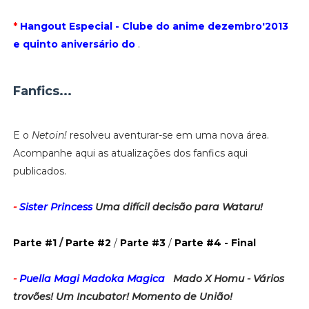
*
Hangout Especial - Clube do anime dezembro'2013
e quinto aniversário do
.
Fanfics...
E o
Netoin!
resolveu aventurar-se em uma nova área.
Acompanhe aqui as atualizações dos fanfics aqui
publicados.
-
Sister Princess
Uma difícil decisão para Wataru!
Parte #1
/
Parte #2
/
Parte #3
/
Parte #4 - Final
-
Puella Magi Madoka Magica
Mado X Homu - Vários
trovões! Um Incubator! Momento de União!