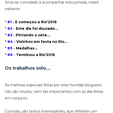
Sinta-se convidado à acompanhar esta jornada, nobre
visitante.
*
#1
-
E começou a Rio'2016
.
*
#2
-
Este dia foi dourado...
.
*
#3
-
Pintando o sete...
.
*
#4
-
Vizinhos em festa no Rio...
.
*
#5
-
Medalhas...
.
*
#6
-
Terminou a Rio'2016
.
Os trabalhos solo...
As matérias especiais feitas por este humilde blogueiro
não são muitas, nem tão impactantes com as das feitas
em conjunto.
Contudo, são textos interessantes, que refletem um