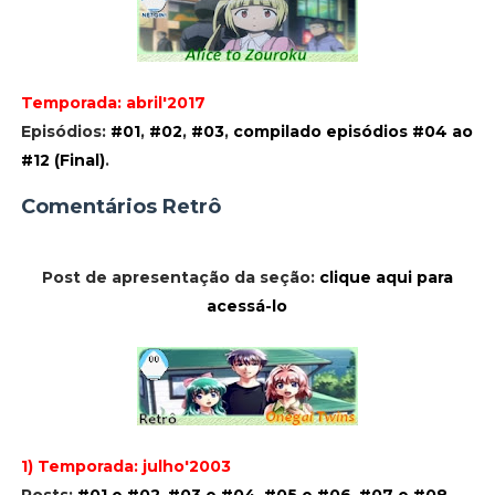
Temporada: abril'2017
Episódios:
#01
,
#02
,
#03
,
compilado episódios #04 ao
#12 (Final)
.
Comentários Retrô
Post de apresentação da seção:
clique aqui para
acessá-lo
1) Temporada: julho'2003
Posts:
#01 e #02
,
#03 e #04
,
#05 e #06
,
#07 e #08
,