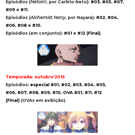
Episódios (
Netoin!
, por Carlírio Neto):
#03
,
#05
,
#07
,
#09
e
#11
.
Episódios (
Alchemist Nany
, por Nayara):
#02
,
#04
,
#06
,
#08
e
#10
.
Episódios (em conjunto):
#01
e
#12 (Final)
.
Temporada: outubro'2015
Episódios:
especial #01
,
#02
,
#03
,
#04
,
#05
,
#06
,
#07
,
#08
,
#09
,
#10
,
OVA #01
,
#11
,
#12
(Final)
(OVAs em exibição).