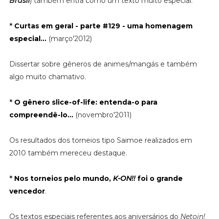
Brasil
) também entra como um texto muito especial.
*
Curtas em geral - parte #129 - uma homenagem
especial...
(março'2012)
Dissertar sobre gêneros de animes/mangás e também
algo muito chamativo.
*
O gênero slice-of-life: entenda-o para
compreendê-lo...
(novembro'2011)
Os resultados dos torneios tipo Saimoe realizados em
2010 também mereceu destaque.
*
Nos torneios pelo mundo,
K-ON!!
foi o grande
vencedor
.
Os textos especiais referentes aos aniversários do
Netoin!