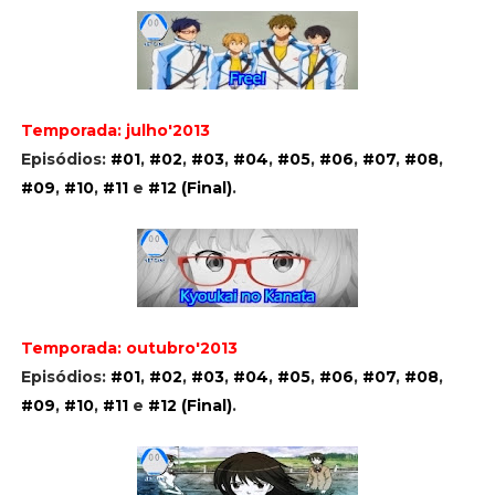
Temporada: julho'2013
Episódios:
#01
,
#02
,
#03
,
#04
,
#05
,
#06
,
#07
,
#08
,
#09
,
#10
,
#11
e
#12 (Final)
.
Temporada: outubro'2013
Episódios:
#01
,
#02
,
#03
,
#04
,
#05
,
#06
,
#07
,
#08
,
#09
,
#10
,
#11
e
#12 (Final)
.