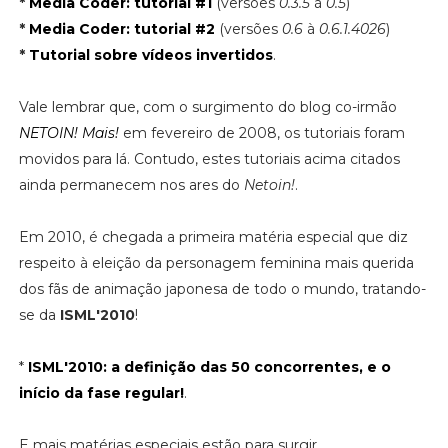
*
Media Coder: tutorial #1
(versões
0.3.5
à
0.5
)
*
Media Coder: tutorial #2
(versões
0.6
à
0.6.1.4026
)
*
Tutorial sobre vídeos invertidos
.
Vale lembrar que, com o surgimento do blog co-irmão
NETOIN! Mais!
em fevereiro de 2008, os tutoriais foram
movidos para lá. Contudo, estes tutoriais acima citados
ainda permanecem nos ares do
Netoin!
.
Em 2010, é chegada a primeira matéria especial que diz
respeito à eleição da personagem feminina mais querida
dos fãs de animação japonesa de todo o mundo, tratando-
se da
ISML'2010
!
*
ISML'2010: a definição das 50 concorrentes, e o
início da fase regular!
.
E mais matérias especiais estão para surgir...