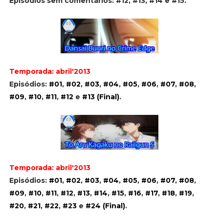
Episódios sem comentários:
#12, #13, #14 e #15.
Temporada: abril'2013
Episódios:
#01
,
#02
,
#03
,
#04
,
#05
,
#06
,
#07
,
#08
,
#09
,
#10
,
#11
,
#12
e
#13 (Final)
.
Temporada: abril'2013
Episódios:
#01
,
#02
,
#03
,
#04
,
#05
,
#06
,
#07
,
#08
,
#09
,
#10
,
#11
,
#12
,
#13
,
#14
,
#15
,
#16
,
#17
,
#18
,
#19
,
#20
,
#21
,
#22
,
#23
e
#24 (Final)
.