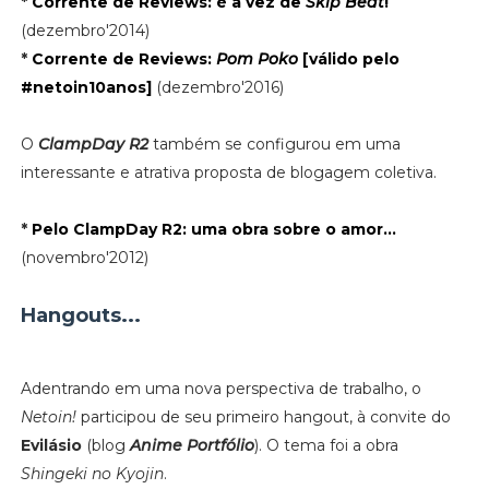
*
Corrente de Reviews: é a vez de
Skip Beat
!
(dezembro'2014)
*
Corrente de Reviews:
Pom Poko
[válido pelo
#netoin10anos]
(dezembro'2016)
O
ClampDay R2
também se configurou em uma
interessante e atrativa proposta de blogagem coletiva.
*
Pelo ClampDay R2: uma obra sobre o amor...
(novembro'2012)
Hangouts...
Adentrando em uma nova perspectiva de trabalho, o
Netoin!
participou de seu primeiro hangout, à convite do
Evilásio
(blog
Anime Portfólio
). O tema foi a obra
Shingeki no Kyojin
.