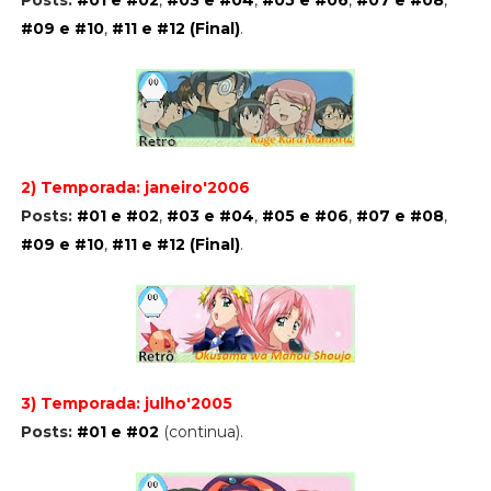
#09 e #10
,
#11 e #12 (Final)
.
2) Temporada: janeiro'2006
Posts:
#01 e #02
,
#03 e #04
,
#05 e #06
,
#07 e #08
,
#09 e #10
,
#11 e #12 (Final)
.
3) Temporada: julho'2005
Posts:
#01 e #02
(continua).