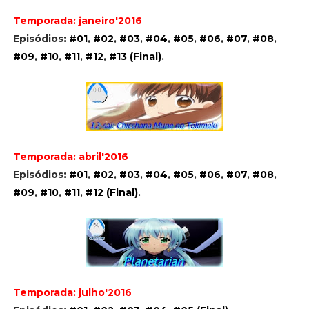
Temporada: janeiro'2016
Episódios:
#01
,
#02
,
#03
,
#04
,
#05
,
#06
,
#07
,
#08
,
#09
,
#10
,
#11
,
#12
,
#13 (Final)
.
Temporada: abril'2016
Episódios:
#01
,
#02
,
#03
,
#04
,
#05
,
#06
,
#07
,
#08
,
#09
,
#10
,
#11
,
#12 (Final)
.
Temporada: julho'2016