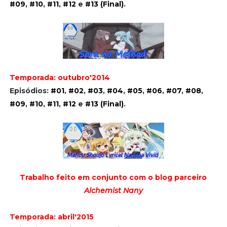
#09
,
#10
,
#11
,
#12
e
#13 (Final)
.
Temporada: outubro'2014
Episódios:
#01
,
#02
,
#03
,
#04
,
#05
,
#06
,
#07
,
#08
,
#09
,
#10
,
#11
,
#12
e
#13 (Final)
.
Trabalho feito em conjunto com o blog parceiro
Alchemist Nany
Temporada: abril'2015