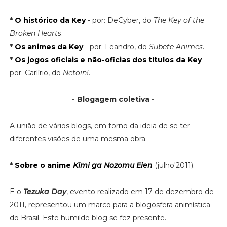
*
O histórico da Key
- por: DeCyber, do
The Key of the
Broken Hearts
.
*
Os animes da Key
- por: Leandro, do
Subete Animes
.
*
Os jogos oficiais e não-oficias dos títulos da Key
-
por: Carlírio, do
Netoin!
.
- Blogagem coletiva -
A união de vários blogs, em torno da ideia de se ter
diferentes visões de uma mesma obra.
*
Sobre o anime
Kimi ga Nozomu Eien
(julho'2011).
E o
Tezuka Day
, evento realizado em 17 de dezembro de
2011, representou um marco para a blogosfera animística
do Brasil. Este humilde blog se fez presente.