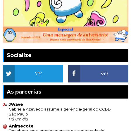
Socialize
774
549
As parcerias
JWave
Gabriela Azevedo assume a gerência-geral do CCBB
São Paulo
Há um dia
Animecote
Top aberturas e encerramentos da temporada de