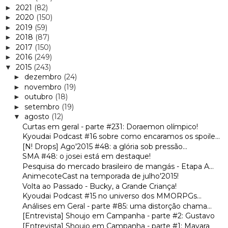
2021
(82)
►
2020
(150)
►
2019
(59)
►
2018
(87)
►
2017
(150)
►
2016
(249)
►
2015
(243)
▼
dezembro
(24)
►
novembro
(19)
►
outubro
(18)
►
setembro
(19)
►
agosto
(12)
▼
Curtas em geral - parte #231: Doraemon olímpico!
Kyoudai Podcast #16 sobre como encaramos os spoile...
[N! Drops] Ago'2015 #48: a glória sob pressão...
SMA #48: o josei está em destaque!
Pesquisa do mercado brasileiro de mangás - Etapa A...
AnimecoteCast na temporada de julho'2015!
Volta ao Passado - Bucky, a Grande Criança!
Kyoudai Podcast #15 no universo dos MMORPGs...
Análises em Geral - parte #85: uma distorção chama...
[Entrevista] Shoujo em Campanha - parte #2: Gustavo
[Entrevista] Shoujo em Campanha - parte #1: Mayara