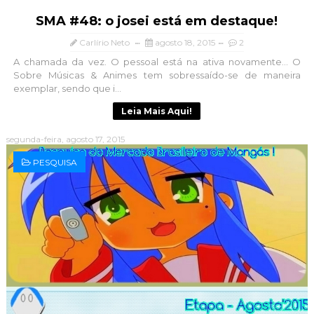
SMA #48: o josei está em destaque!
Carlírio Neto
agosto 18, 2015
2
A chamada da vez. O pessoal está na ativa novamente... O
Sobre Músicas & Animes tem sobressaído-se de maneira
exemplar, sendo que i...
Leia Mais Aqui!
segunda-feira, agosto 17, 2015
PESQUISA