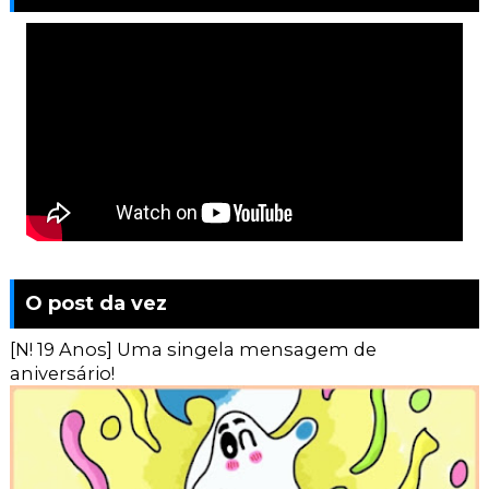
O post da vez
[N! 19 Anos] Uma singela mensagem de
aniversário!