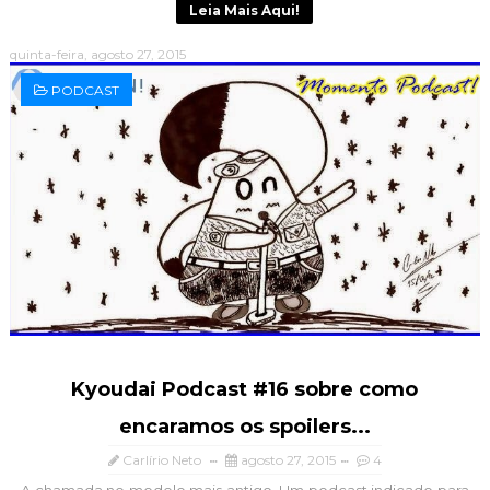
Leia Mais Aqui!
quinta-feira, agosto 27, 2015
PODCAST
Kyoudai Podcast #16 sobre como
encaramos os spoilers...
Carlírio Neto
agosto 27, 2015
4
A chamada no modelo mais antigo. Um podcast indicado para