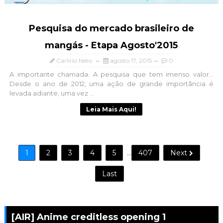
Pesquisa do mercado brasileiro de
mangás - Etapa Agosto'2015
Carlírio Neto
agosto 17, 2015
0
A importante chamada. A pesquisa que tem imenso valor...
Desde o ano de 2012, uma ação de grande importância é
levada adiante, uma vez ...
Leia Mais Aqui!
1
2
3
4
5
...
407
Next
Last
[AIR] Anime creditless opening 1