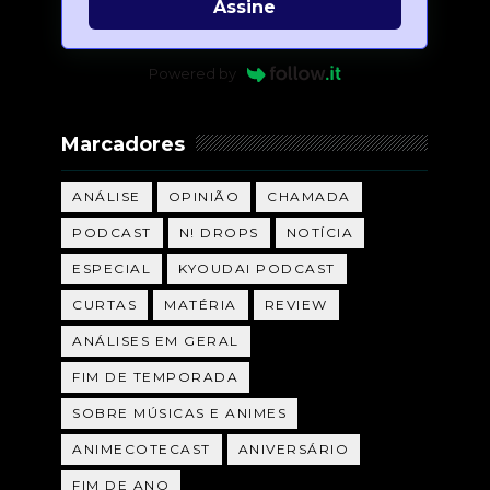
Assine
Powered by
Marcadores
ANÁLISE
OPINIÃO
CHAMADA
PODCAST
N! DROPS
NOTÍCIA
ESPECIAL
KYOUDAI PODCAST
CURTAS
MATÉRIA
REVIEW
ANÁLISES EM GERAL
FIM DE TEMPORADA
SOBRE MÚSICAS E ANIMES
ANIMECOTECAST
ANIVERSÁRIO
FIM DE ANO