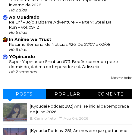
inverno de 2026
Há 2 dias
Ao Quadrado
Re:En² – Jojo’s Bizarre Adventure – Parte 7: Steel Ball
Run – Vol. 09-12
Há 6 dias
In Anime we Trust
Resumo Semanal de Notícias #26: De 27/07 a 02/08
Há 6 dias
YOpinando
Super Yopinando Shinbun #73: Bebês comendo peixe
dormindo, A Alma do Imperador e A Odisseia
Há 2 semanas
Mostrar todos
POSTS
POPULAR
COMENTE
[Kyoudai Podcast 282] Análise inicial da temporada
de julho-2026!
Carlírio Neto
Aug 04, 2026
[Kyoudai Podcast 281] Animes em que gostaríamos