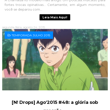
fortes trocas opinativas... Certamente, em algum momento,
você se deparou com...
Leia Mais Aqui!
segunda-feira, agosto 24, 2015
TEMPORADA JULHO 2015
[N! Drops] Ago'2015 #48: a glória sob