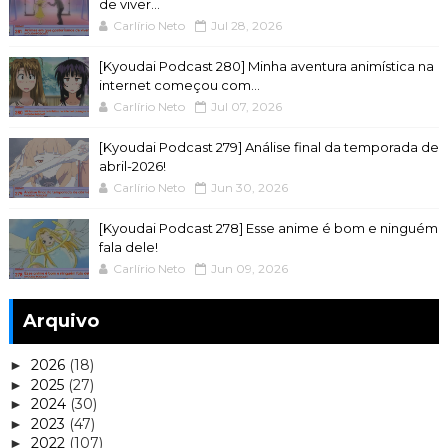
de viver...
Carlírio Neto
Jul 28, 2026
[Kyoudai Podcast 280] Minha aventura animística na
internet começou com...
Carlírio Neto
Jul 07, 2026
[Kyoudai Podcast 279] Análise final da temporada de
abril-2026!
Carlírio Neto
Jun 30, 2026
[Kyoudai Podcast 278] Esse anime é bom e ninguém
fala dele!
Carlírio Neto
Jun 09, 2026
Arquivo
2026
(18)
►
2025
(27)
►
2024
(30)
►
2023
(47)
►
2022
(107)
►