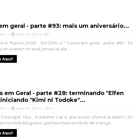
em geral - parte #93: mais um aniversário...
eto
maio 16, 2011
1
 in "Kanon 2006"... Em 2010, o " Curtas em geral - parte #62 " foi
 um evento no qual jamais se pla...
s Aqui!
s em Geral - parte #28: terminando "Elfen
 iniciando "Kimi ni Todoke"...
eto
maio 14, 2011
0
.. Desculpe, Nyu... A estante ( se é que posso chamá-la assim ) do
te humilde blogueiro ganhou mais um título de mangá...
s Aqui!