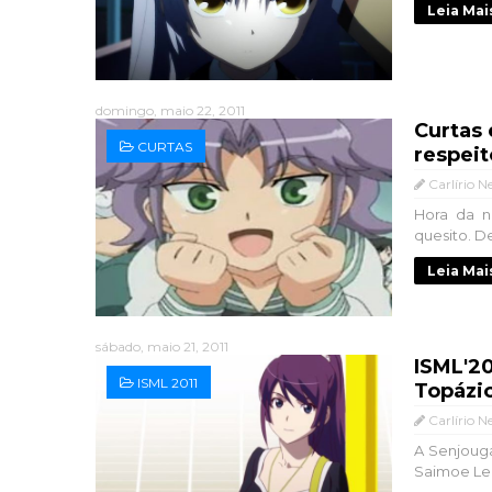
Leia Mai
domingo, maio 22, 2011
Curtas 
CURTAS
respeit
Carlírio N
Hora da n
quesito. D
Leia Mai
sábado, maio 21, 2011
ISML'20
ISML 2011
Topázio
Carlírio N
A Senjouga
Saimoe Lea