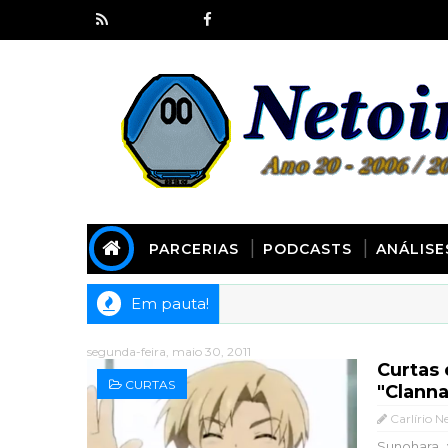
PARCERIAS
PODCASTS
ANÁLISE
Em pauta!
segunda-feira, maio 30, 2011
Curtas 
CURTAS
"Clanna
Carlírio N
Sunohara,