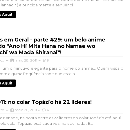
Clannad " ( e principalmente a seqüênci...
s Aqui!
s em Geral - parte #29: um belo anime
o "Ano Hi Mita Hana no Namae wo
hi wa Mada Shiranai"!
eto
maio 28, 2011
9
: um diminutivo elegante para o nome do anime... Quem visita o
com alguma freqüência sabe que este h...
s Aqui!
11: no colar Topázio há 22 líderes!
eto
maio 26, 2011
4
 Kanade, na ponta entre as 22 líderes do colar Topázio até aqui...
elo colar Topázio está cada vez mais acirrada . E...