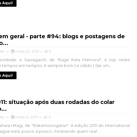
s Aqui!
em geral - parte #94: blogs e postagens de
o...
eto
maio 22, 2011
2
ovidade: a Sawagachi, de "Kage Kara Mamoru!", é top neste
e tempos em tempos, é sempre bom ( e válido ) dar um...
s Aqui!
11: situação após duas rodadas do colar
...
eto
maio 21, 2011
0
hara Hitagi, de "Bakemonogatari". A edição 2011 do International
gue está, pouco à pouco, mostrando quem real...