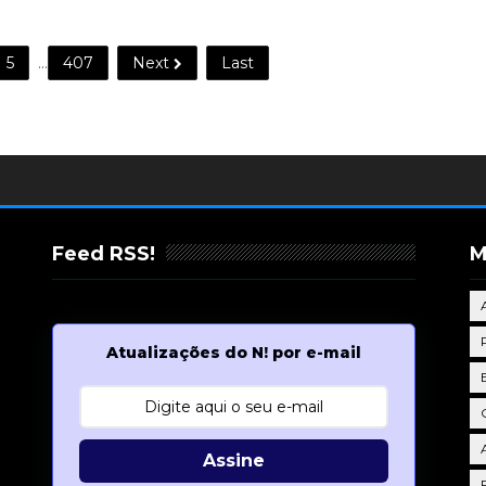
5
...
407
Next
Last
Feed RSS!
M
Atualizações do N! por e-mail
Assine