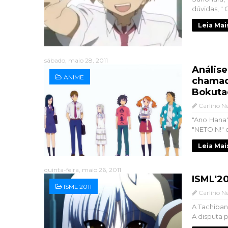
dúvidas, " 
Leia Mai
sábado, maio 28, 2011
Análise
ANIME
chamad
Bokutac
Carlírio N
"Ano Hana"
"NETOIN!" 
Leia Mai
quinta-feira, maio 26, 2011
ISML'20
ISML 2011
Carlírio N
A Tachibana
A disputa p