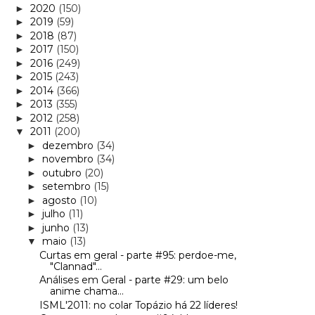
2020
(150)
►
2019
(59)
►
2018
(87)
►
2017
(150)
►
2016
(249)
►
2015
(243)
►
2014
(366)
►
2013
(355)
►
2012
(258)
►
2011
(200)
▼
dezembro
(34)
►
novembro
(34)
►
outubro
(20)
►
setembro
(15)
►
agosto
(10)
►
julho
(11)
►
junho
(13)
►
maio
(13)
▼
Curtas em geral - parte #95: perdoe-me,
"Clannad"...
Análises em Geral - parte #29: um belo
anime chama...
ISML'2011: no colar Topázio há 22 líderes!