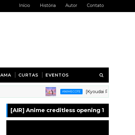
Início
História
Autor
Contato
RAMA
CURTAS
EVENTOS
[Kyoudai Podcast 281] Animes
ANIMECOTE
[AIR] Anime creditless opening 1