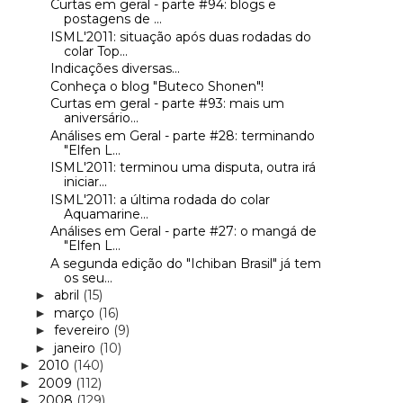
Curtas em geral - parte #94: blogs e
postagens de ...
ISML'2011: situação após duas rodadas do
colar Top...
Indicações diversas...
Conheça o blog "Buteco Shonen"!
Curtas em geral - parte #93: mais um
aniversário...
Análises em Geral - parte #28: terminando
"Elfen L...
ISML'2011: terminou uma disputa, outra irá
iniciar...
ISML'2011: a última rodada do colar
Aquamarine...
Análises em Geral - parte #27: o mangá de
"Elfen L...
A segunda edição do "Ichiban Brasil" já tem
os seu...
abril
(15)
►
março
(16)
►
fevereiro
(9)
►
janeiro
(10)
►
2010
(140)
►
2009
(112)
►
2008
(129)
►