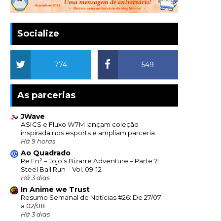
Socialize
774
549
As parcerias
JWave
ASICS e Fluxo W7M lançam coleção
inspirada nos esports e ampliam parceria
Há 9 horas
Ao Quadrado
Re:En² – Jojo’s Bizarre Adventure – Parte 7:
Steel Ball Run – Vol. 09-12
Há 3 dias
In Anime we Trust
Resumo Semanal de Notícias #26: De 27/07
a 02/08
Há 3 dias