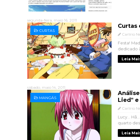
segunda-feira, maio 16, 2011
Curtas 
CURTAS
Carlírio N
Festa! Made
dedicado à
Leia Mai
sábado, maio 14, 2011
Análise
MANGÁS
Lied" e
Carlírio N
Lucy... Hã.
quarto des
Leia Mai