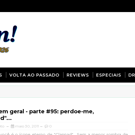
S
VOLTA AO PASSADO
REVIEWS
ESPECIAIS
D
em geral - parte #95: perdoe-me,
d"...
eto
maio 30, 2011
0
 você é o ícone eterno de "Clannad"... Sem a menor sombra de