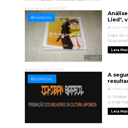
sexta-feira, maio 06, 2011
Análise
MANGÁS
Lied", 
Carlírio N
Capa do vo
ficou simpl
Leia Mai
domingo, maio 01, 2011
A segun
ESPECIAL
resulta
Carlírio N
O "Ichiban 
e 31 de mar
Leia Mai