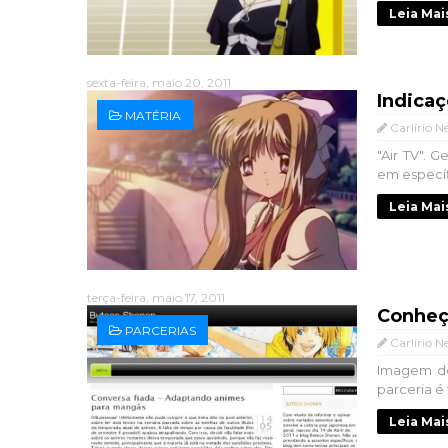
Leia Mai
sexta-feira, maio 20, 2011
Indicaç
MATÉRIA
Carlírio N
"Air TV".
em específi
Leia Mai
terça-feira, maio 17, 2011
Conheç
PARCERIAS
Carlírio N
Imagem do
parceria é 
Leia Mai