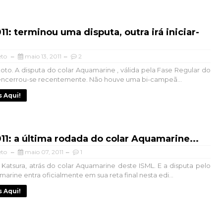
11: terminou uma disputa, outra irá iniciar-
eto
maio 13, 2011
2
oto. A disputa do colar Aquamarine , válida pela Fase Regular do
 encerrou-se recentemente. Não houve uma bi-campeã...
s Aqui!
11: a última rodada do colar Aquamarine...
eto
maio 07, 2011
1
 Katsura, atrás do colar Aquamarine deste ISML. E a disputa pelo
arine entra oficialmente em sua reta final nesta edi...
s Aqui!