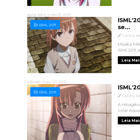
sexta-feira, maio 13, 2011
ISML'20
ISML 2011
se...
Carlírio N
Misaka Mik
ISML'2011,
Leia Mai
sábado, maio 07, 2011
ISML'20
ISML 2011
Carlírio N
A Hinagiku
colar Aquam
Leia Mai