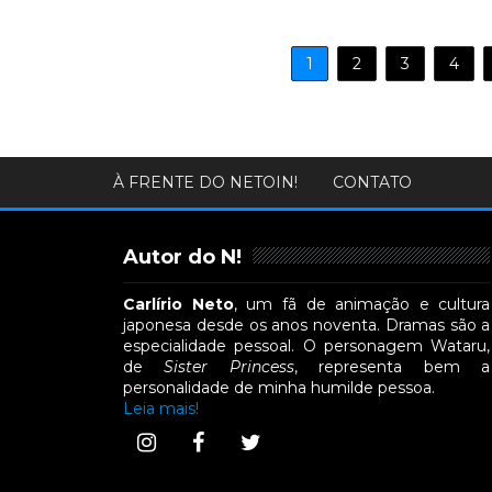
1
2
3
4
À FRENTE DO NETOIN!
CONTATO
Autor do N!
Carlírio Neto
, um fã de animação e cultura
japonesa desde os anos noventa. Dramas são a
especialidade pessoal. O personagem Wataru,
de
Sister Princess
, representa bem a
personalidade de minha humilde pessoa.
Leia mais!