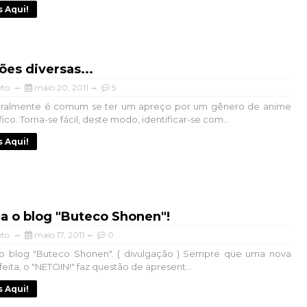
s Aqui!
ões diversas...
eto
maio 20, 2011
5
 Geralmente é comum se ter um apreço por um gênero de anime
co. Torna-se fácil, deste modo, identificar-se com...
s Aqui!
a o blog "Buteco Shonen"!
eto
maio 17, 2011
0
 blog "Buteco Shonen". ( divulgação ) Sempre que uma nova
feita, o "NETOIN!" faz questão de apresent...
s Aqui!