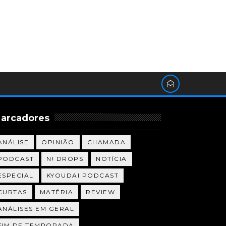
arcadores
ANÁLISE
OPINIÃO
CHAMADA
PODCAST
N! DROPS
NOTÍCIA
ESPECIAL
KYOUDAI PODCAST
CURTAS
MATÉRIA
REVIEW
ANÁLISES EM GERAL
FIM DE TEMPORADA