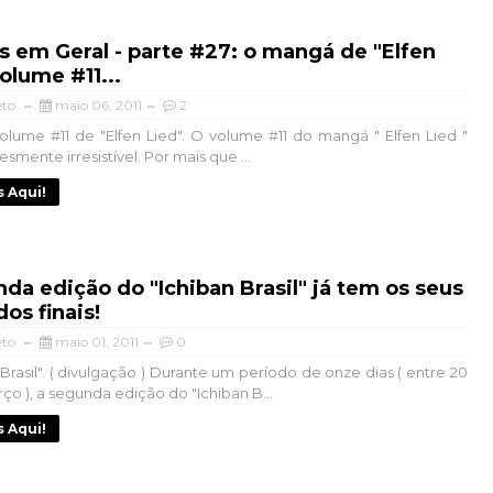
s em Geral - parte #27: o mangá de "Elfen
volume #11...
eto
maio 06, 2011
2
lume #11 de "Elfen Lied". O volume #11 do mangá " Elfen Lied "
esmente irresistível. Por mais que ...
s Aqui!
da edição do "Ichiban Brasil" já tem os seus
dos finais!
eto
maio 01, 2011
0
Brasil". ( divulgação ) Durante um período de onze dias ( entre 20
ço ), a segunda edição do "Ichiban B...
s Aqui!