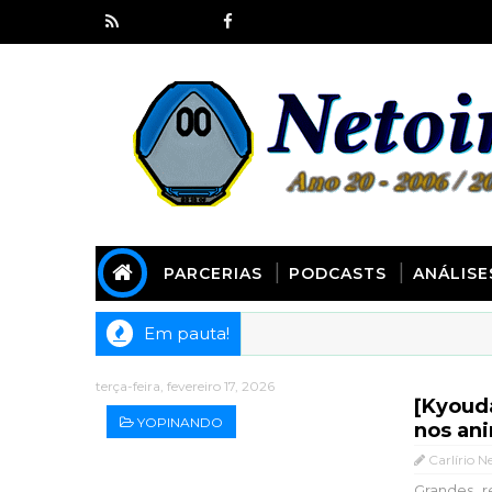
PARCERIAS
PODCASTS
ANÁLISE
Em pauta!
terça-feira, fevereiro 17, 2026
[Kyoud
YOPINANDO
nos ani
Carlírio N
Grandes r