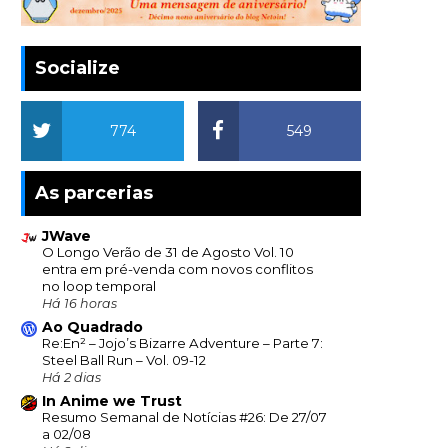
Socialize
774
549
As parcerias
JWave
O Longo Verão de 31 de Agosto Vol. 10
entra em pré-venda com novos conflitos
no loop temporal
Há 16 horas
Ao Quadrado
Re:En² – Jojo’s Bizarre Adventure – Parte 7:
Steel Ball Run – Vol. 09-12
Há 2 dias
In Anime we Trust
Resumo Semanal de Notícias #26: De 27/07
a 02/08