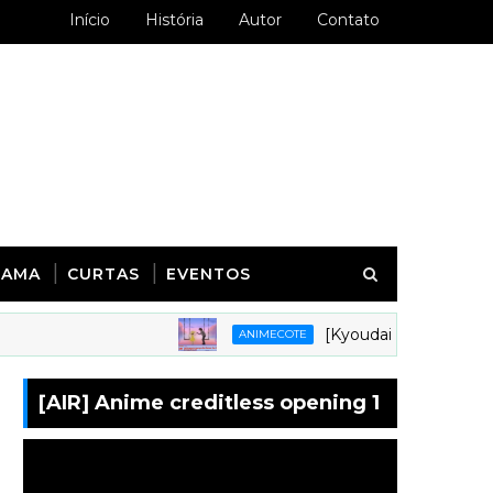
Início
História
Autor
Contato
RAMA
CURTAS
EVENTOS
[Kyoudai Podcast 281] An
ANIMECOTE
[AIR] Anime creditless opening 1