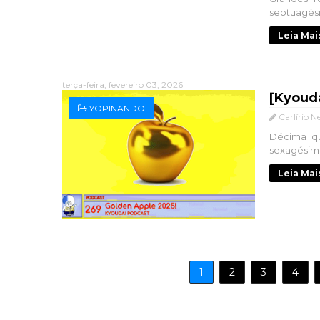
septuagésim
Leia Mai
terça-feira, fevereiro 03, 2026
[Kyoud
YOPINANDO
Carlírio N
Décima qu
sexagésima
Leia Mai
1
2
3
4