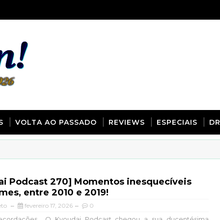
S
VOLTA AO PASSADO
REVIEWS
ESPECIAIS
D
ai Podcast 270] Momentos inesquecíveis
mes, entre 2010 e 2019!
eto
fevereiro 17, 2026
0
ecordações... O Kyoudai Podcast chegou a sua ducentésima