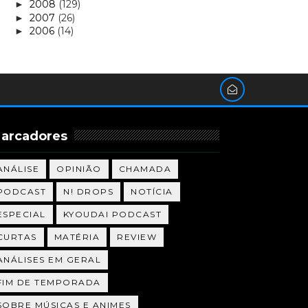
2008
(129)
►
2007
(26)
►
2006
(14)
►
arcadores
ANÁLISE
OPINIÃO
CHAMADA
PODCAST
N! DROPS
NOTÍCIA
ESPECIAL
KYOUDAI PODCAST
CURTAS
MATÉRIA
REVIEW
ANÁLISES EM GERAL
FIM DE TEMPORADA
SOBRE MÚSICAS E ANIMES