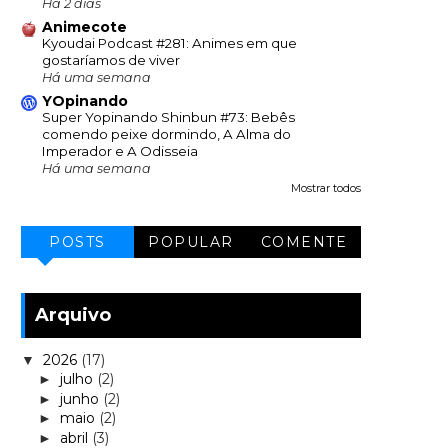
Há 2 dias
Animecote
Kyoudai Podcast #281: Animes em que
gostaríamos de viver
Há uma semana
YOpinando
Super Yopinando Shinbun #73: Bebês
comendo peixe dormindo, A Alma do
Imperador e A Odisseia
Há uma semana
Mostrar todos
POSTS
POPULAR
COMENTE
Arquivo
2026
(17)
▼
julho
(2)
►
junho
(2)
►
maio
(2)
►
abril
(3)
►