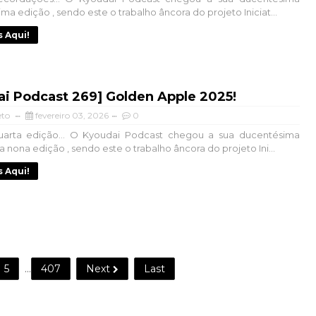
a edição , sendo este o trabalho âncora do projeto Iniciat...
s Aqui!
ai Podcast 269] Golden Apple 2025!
eto
fevereiro 03, 2026
0
arta edição... O Kyoudai Podcast chegou a sua ducentésima
 nona edição , sendo este o trabalho âncora do projeto Ini...
s Aqui!
5
...
407
Next
Last