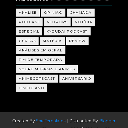
ANÁLISE
OPINIÃO
CHAMADA
PODCAST
N! DROPS
NOTÍCIA
ESPECIAL
KYOUDAI PODCAST
CURTAS
MATÉRIA
REVIEW
ANÁLISES EM GERAL
FIM DE TEMPORADA
SOBRE MÚSICAS E ANIMES
ANIMECOTECAST
ANIVERSÁRIO
FIM DE ANO
Created By
SoraTemplates
| Distributed By
Blogger