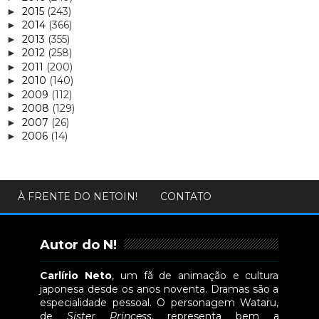
2015
(243)
►
2014
(366)
►
2013
(355)
►
2012
(258)
►
2011
(200)
►
2010
(140)
►
2009
(112)
►
2008
(129)
►
2007
(26)
►
2006
(14)
►
À FRENTE DO NETOIN!
CONTATO
Autor do N!
Carlírio Neto
, um fã de animação e cultura
japonesa desde os anos noventa. Dramas são a
especialidade pessoal. O personagem Wataru,
de
Sister Princess
, representa bem a