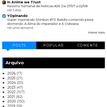
In Anime we Trust
Resumo Semanal de Notícias #26: De 27/07 a 02/08
Há 5 dias
YOpinando
Super Yopinando Shinbun #73: Bebês comendo peixe
dormindo, A Alma do Imperador e A Odisseia
Há uma semana
Mostrar todos
POSTS
POPULAR
COMENTE
Arquivo
2026
(17)
►
2025
(27)
►
2024
(30)
►
2023
(47)
►
2022
(107)
►
2021
(82)
►
2020
(150)
►
2019
(59)
►