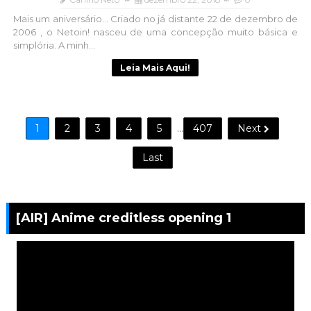
Mais um aniversário... Criado no já distante 22 de dezembro de
2006 , o Netoin! nasceu de uma concepção muito básica e
simplória. A minh...
Leia Mais Aqui!
1
2
3
4
5
...
407
Next
Last
[AIR] Anime creditless opening 1