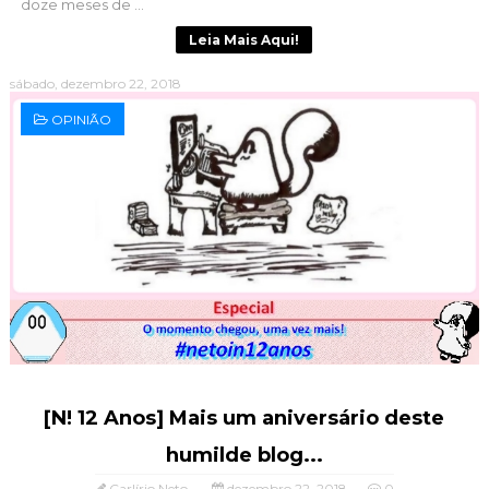
doze meses de ...
Leia Mais Aqui!
sábado, dezembro 22, 2018
OPINIÃO
[N! 12 Anos] Mais um aniversário deste
humilde blog...
Carlírio Neto
dezembro 22, 2018
0