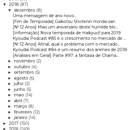
2018
(87)
▼
dezembro
(8)
▼
Uma mensagem de ano novo...
[Fim de Temporada] Gaikotsu Shotenin Honda-san
[N! 12 Anos] Mais um aniversário deste humilde blo...
[Informação] Nova temporada de Haikyuu!! para 2019
Kyoudai Podcast #85 e o crescimento no mercado de ...
[N! 12 Anos] Afinal, qual o problema com o mercado...
Kyoudai Podcast #84 e um resumo dos animes de 2018
[Análises em Geral] Parte #97: a fantasia de Chama...
novembro
(2)
►
outubro
(4)
►
setembro
(5)
►
agosto
(6)
►
julho
(2)
►
junho
(5)
►
maio
(14)
►
abril
(7)
►
março
(8)
►
fevereiro
(12)
►
janeiro
(14)
►
2017
(150)
►
2016
(249)
►