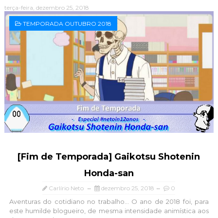
terça-feira, dezembro 25, 2018
TEMPORADA OUTUBRO 2018
[Fim de Temporada] Gaikotsu Shotenin
Honda-san
Carlírio Neto
dezembro 25, 2018
0
Aventuras do cotidiano no trabalho... O ano de 2018 foi, para
este humilde blogueiro, de mesma intensidade animística aos