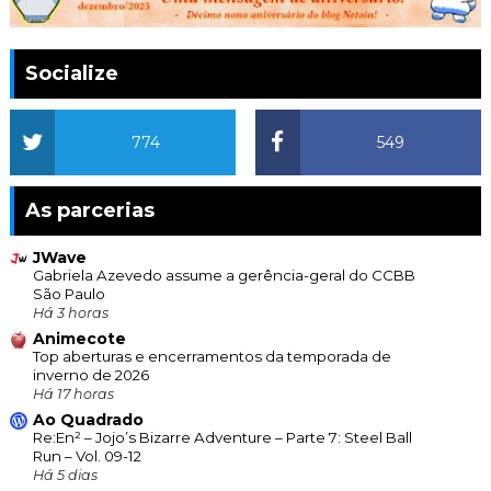
Socialize
774
549
As parcerias
JWave
Gabriela Azevedo assume a gerência-geral do CCBB
São Paulo
Há 3 horas
Animecote
Top aberturas e encerramentos da temporada de
inverno de 2026
Há 17 horas
Ao Quadrado
Re:En² – Jojo’s Bizarre Adventure – Parte 7: Steel Ball
Run – Vol. 09-12
Há 5 dias