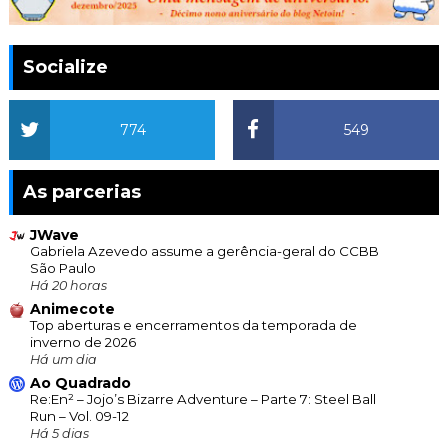
Socialize
774
549
As parcerias
JWave
Gabriela Azevedo assume a gerência-geral do CCBB
São Paulo
Há 20 horas
Animecote
Top aberturas e encerramentos da temporada de
inverno de 2026
Há um dia
Ao Quadrado
Re:En² – Jojo’s Bizarre Adventure – Parte 7: Steel Ball
Run – Vol. 09-12
Há 5 dias