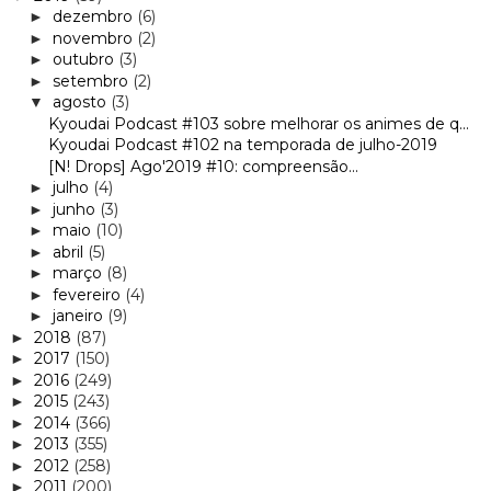
dezembro
(6)
►
novembro
(2)
►
outubro
(3)
►
setembro
(2)
►
agosto
(3)
▼
Kyoudai Podcast #103 sobre melhorar os animes de q...
Kyoudai Podcast #102 na temporada de julho-2019
[N! Drops] Ago'2019 #10: compreensão...
julho
(4)
►
junho
(3)
►
maio
(10)
►
abril
(5)
►
março
(8)
►
fevereiro
(4)
►
janeiro
(9)
►
2018
(87)
►
2017
(150)
►
2016
(249)
►
2015
(243)
►
2014
(366)
►
2013
(355)
►
2012
(258)
►
2011
(200)
►