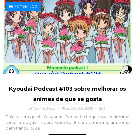
YOPINANDO
Kyoudai Podcast #103 sobre melhorar os
animes de que se gosta
Carlírio Neto
agosto 28, 2019
2
Palpites em geral... O Kyoudai Podcast chega a sua centésima
terceira edição , nobre visitante. E com a mesma, um tema
bem tranquilo, ca...