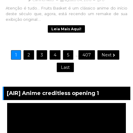
Atenção é tudo... Fruits Basket é um clássico anime do início
deste século que, agora, está recendo um remake de sua
exibição original....
Leia Mais Aqui!
1
2
3
4
5
...
407
Next
Last
[AIR] Anime creditless opening 1