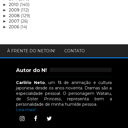
2010
(140)
►
2009
(112)
►
2008
(129)
►
2007
(26)
►
2006
(14)
►
À FRENTE DO NETOIN!
CONTATO
Autor do N!
Carlírio Neto
, um fã de animação e cultura
japonesa desde os anos noventa. Dramas são a
especialidade pessoal. O personagem Wataru,
de
Sister Princess
, representa bem a
personalidade de minha humilde pessoa.
Leia mais!