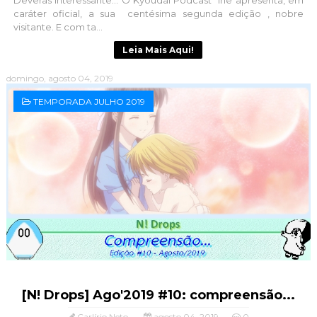
caráter oficial, a sua centésima segunda edição , nobre
visitante. E com ta...
Leia Mais Aqui!
domingo, agosto 04, 2019
TEMPORADA JULHO 2019
[N! Drops] Ago'2019 #10: compreensão...
Carlírio Neto
agosto 04, 2019
0