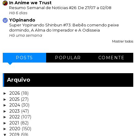
In Anime we Trust
Resumo Semanal de Notícias #26: De 27/07 a 02/08
Há 6 dias
YOpinando
Super Yopinando Shinbun #73: Bebês comendo peixe
dormindo, A Alma do Imperador e A Odisseia
Há uma semana
Mostrar todos
POSTS
POPULAR
COMENTE
Arquivo
2026
(18)
►
2025
(27)
►
2024
(30)
►
2023
(47)
►
2022
(107)
►
2021
(82)
►
2020
(150)
►
2019
(59)
▼