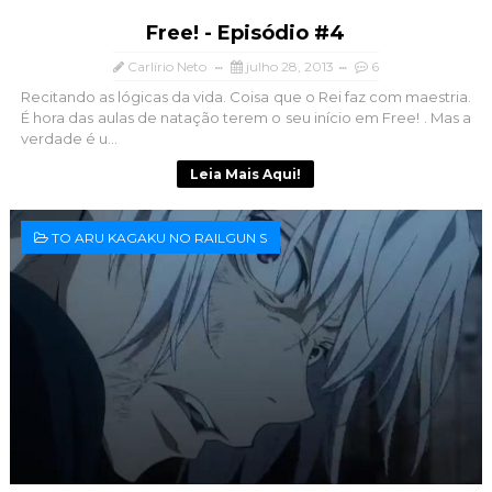
Free! - Episódio #4
Carlírio Neto
julho 28, 2013
6
Recitando as lógicas da vida. Coisa que o Rei faz com maestria.
É hora das aulas de natação terem o seu início em Free! . Mas a
verdade é u...
Leia Mais Aqui!
TO ARU KAGAKU NO RAILGUN S