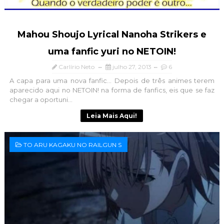
Mahou Shoujo Lyrical Nanoha Strikers e
uma fanfic yuri no NETOIN!
Carlírio Neto
julho 27, 2013
6
A capa para uma nova fanfic... Depois de três animes terem
aparecido aqui no NETOIN! na forma de fanfics, eis que se faz
chegar a oportuni...
Leia Mais Aqui!
TO ARU KAGAKU NO RAILGUN S