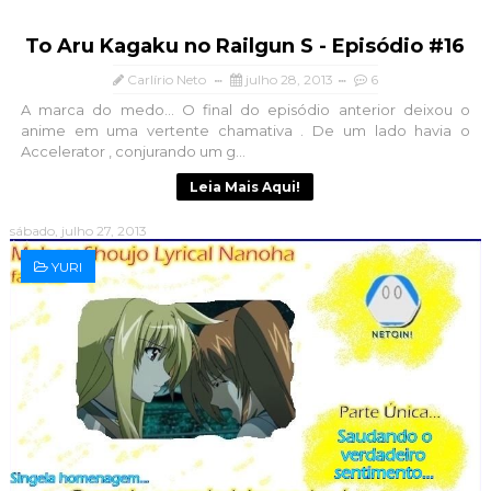
To Aru Kagaku no Railgun S - Episódio #16
Carlírio Neto
julho 28, 2013
6
A marca do medo... O final do episódio anterior deixou o
anime em uma vertente chamativa . De um lado havia o
Accelerator , conjurando um g...
Leia Mais Aqui!
sábado, julho 27, 2013
YURI