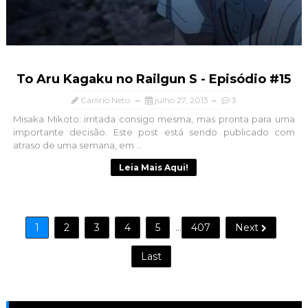
To Aru Kagaku no Railgun S - Episódio #15
Carlírio Neto
julho 27, 2013
3
Misaka Mikoto: irritada consigo mesma, mas pronta para uma
importante decisão. Este post está sendo publicado com
atraso de uma semana, em ...
Leia Mais Aqui!
1
2
3
4
5
...
407
Next
Last