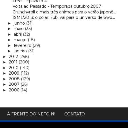
Free! - Episódio #1
Volta ao Passado - Temporada outubro'2007
Crunchyroll e mais três animes para o verão japonê...
ISML'2013: o colar Rubi vai para o universo de Swo...
junho
(31)
►
maio
(33)
►
abril
(32)
►
março
(18)
►
fevereiro
(29)
►
janeiro
(31)
►
2012
(258)
►
2011
(200)
►
2010
(140)
►
2009
(112)
►
2008
(129)
►
2007
(26)
►
2006
(14)
►
À FRENTE DO NETOIN!
CONTATO