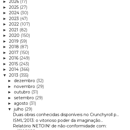
2026
(17)
►
2025
(27)
►
2024
(30)
►
2023
(47)
►
2022
(107)
►
2021
(82)
►
2020
(150)
►
2019
(59)
►
2018
(87)
►
2017
(150)
►
2016
(249)
►
2015
(243)
►
2014
(366)
►
2013
(355)
▼
dezembro
(32)
►
novembro
(29)
►
outubro
(31)
►
setembro
(29)
►
agosto
(31)
►
julho
(29)
▼
Duas obras conhecidas disponíveis no Crunchyroll p...
ISML'2013: o vitorioso poder da imaginação...
Relatório NETOIN! de não-conformidade com: