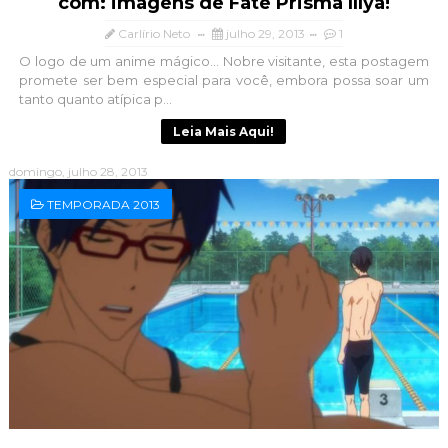
com: imagens de Fate Prisma Illya!
Carlírio Neto
julho 29, 2013
1
O logo de um anime mágico... Nobre visitante, esta postagem
promete ser bem especial para você, embora possa soar um
tanto quanto atípica p...
Leia Mais Aqui!
domingo, julho 28, 2013
TEMPORADA 2013