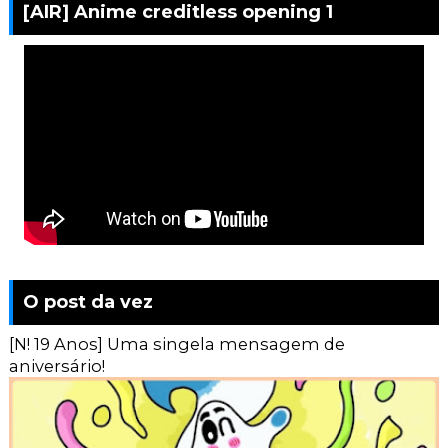
[AIR] Anime creditless opening 1
O post da vez
[N! 19 Anos] Uma singela mensagem de
aniversário!