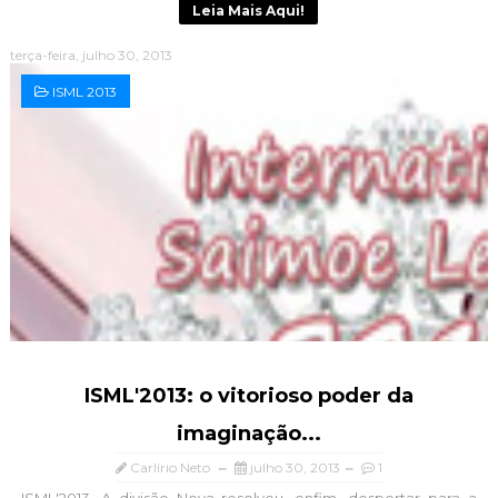
Leia Mais Aqui!
terça-feira, julho 30, 2013
ISML 2013
ISML'2013: o vitorioso poder da
imaginação...
Carlírio Neto
julho 30, 2013
1
ISML'2013. A divisão Nova resolveu, enfim, despertar para a