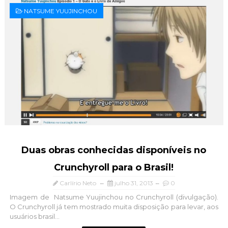
NATSUME YUUJINCHOU
Duas obras conhecidas disponíveis no
Crunchyroll para o Brasil!
Carlírio Neto
julho 31, 2013
0
Imagem de Natsume Yuujinchou no Crunchyroll (divulgação).
O Crunchyroll já tem mostrado muita disposição para levar, aos
usuários brasil...