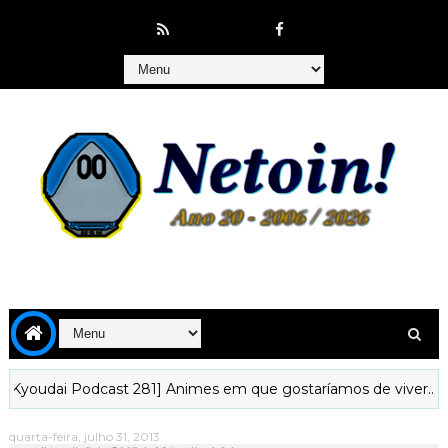
dai Podcast 281] Animes em que gostaríamos de viver...
[Ky
quarta-feira, julho 31, 2013