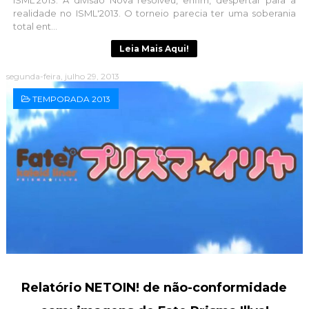
realidade no ISML'2013. O torneio parecia ter uma soberania
total ent...
Leia Mais Aqui!
segunda-feira, julho 29, 2013
TEMPORADA 2013
Relatório NETOIN! de não-conformidade