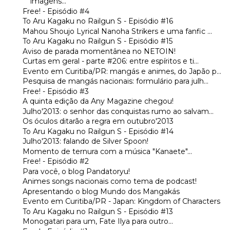
imagens...
Free! - Episódio #4
To Aru Kagaku no Railgun S - Episódio #16
Mahou Shoujo Lyrical Nanoha Strikers e uma fanfic ...
To Aru Kagaku no Railgun S - Episódio #15
Aviso de parada momentânea no NETOIN!
Curtas em geral - parte #206: entre espíritos e ti...
Evento em Curitiba/PR: mangás e animes, do Japão p...
Pesquisa de mangás nacionais: formulário para julh...
Free! - Episódio #3
A quinta edição da Any Magazine chegou!
Julho'2013: o senhor das conquistas rumo ao salvam...
Os óculos ditarão a regra em outubro'2013
To Aru Kagaku no Railgun S - Episódio #14
Julho'2013: falando de Silver Spoon!
Momento de ternura com a música "Kanaete"...
Free! - Episódio #2
Para você, o blog Pandatoryu!
Animes songs nacionais como tema de podcast!
Apresentando o blog Mundo dos Mangakás
Evento em Curitiba/PR - Japan: Kingdom of Characters
To Aru Kagaku no Railgun S - Episódio #13
Monogatari para um, Fate Ilya para outro...