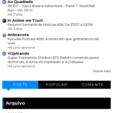
Ao Quadrado
Re:En² – Jojo’s Bizarre Adventure – Parte 7: Steel Ball
Run – Vol. 09-12
Há 3 dias
In Anime we Trust
Resumo Semanal de Notícias #26: De 27/07 a 02/08
Há 3 dias
Animecote
Kyoudai Podcast #281: Animes em que gostaríamos de
viver
Há uma semana
YOpinando
Super Yopinando Shinbun #73: Bebês comendo peixe
dormindo, A Alma do Imperador e A Odisseia
Há uma semana
Mostrar todos
POSTS
POPULAR
COMENTE
Arquivo