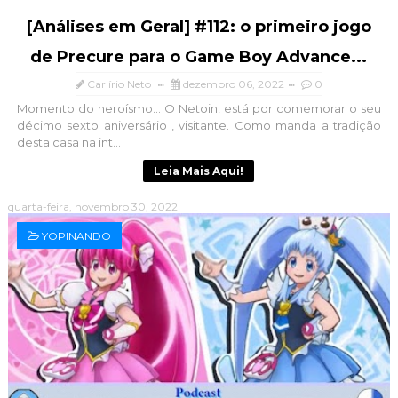
[Análises em Geral] #112: o primeiro jogo
de Precure para o Game Boy Advance...
Carlírio Neto
dezembro 06, 2022
0
Momento do heroísmo... O Netoin! está por comemorar o seu
décimo sexto aniversário , visitante. Como manda a tradição
desta casa na int...
Leia Mais Aqui!
quarta-feira, novembro 30, 2022
YOPINANDO