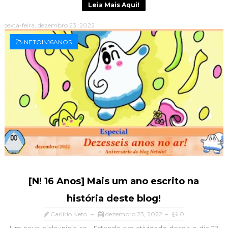
Leia Mais Aqui!
sexta-feira, dezembro 23, 2022
NETOIN16ANOS
[N! 16 Anos] Mais um ano escrito na
história deste blog!
Carlírio Neto
dezembro 23, 2022
0
Um novo ciclo inicia-se... Estando em atividade desde o dia 22