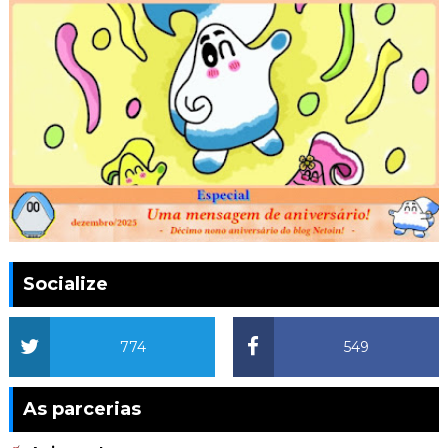
Socialize
774
549
As parcerias