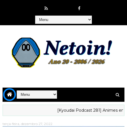
[Kyoudai Podcast 281] Animes em que gos
terça-feira, dezembro 27, 2022