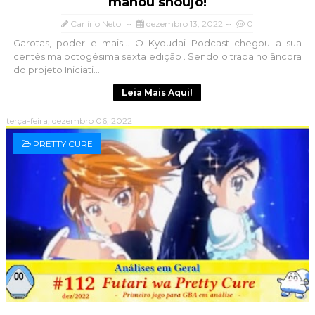
mahou shoujo!
Carlírio Neto
dezembro 13, 2022
0
Garotas, poder e mais... O Kyoudai Podcast chegou a sua
centésima octogésima sexta edição . Sendo o trabalho âncora
do projeto Iniciati...
Leia Mais Aqui!
terça-feira, dezembro 06, 2022
PRETTY CURE