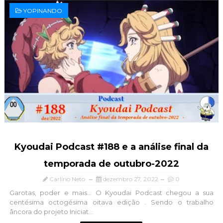
YOPINANDO
Kyoudai Podcast #188 e a análise final da
temporada de outubro-2022
Carlírio Neto
dezembro 27, 2022
0
Garotas, poder e mais... O Kyoudai Podcast chegou a sua
centésima octogésima oitava edição . Sendo o trabalho
âncora do projeto Iniciat...