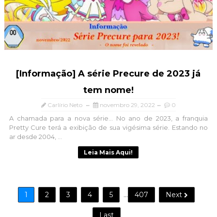
[Informação] A série Precure de 2023 já
tem nome!
Carlírio Neto
novembro 29, 2022
0
A chamada para a nova série... No ano de 2023, a franquia
Pretty Cure terá a exibição de sua vigésima série. Estando no
ar desde 2004, ...
Leia Mais Aqui!
1
2
3
4
5
...
407
Next
Last