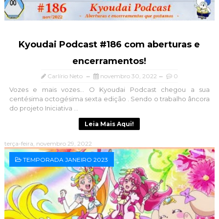
Kyoudai Podcast #186 com aberturas e
encerramentos!
Carlírio Neto
novembro 30, 2022
0
Vozes e mais vozes... O Kyoudai Podcast chegou a sua
centésima octogésima sexta edição . Sendo o trabalho âncora
do projeto Iniciativa ...
Leia Mais Aqui!
terça-feira, novembro 29, 2022
TEMPORADA JANEIRO 2023