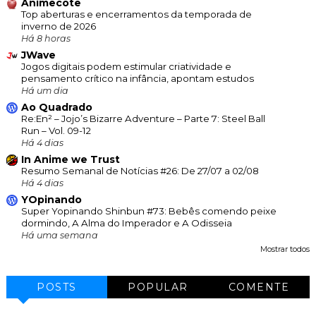
Animecote
Top aberturas e encerramentos da temporada de
inverno de 2026
Há 8 horas
JWave
Jogos digitais podem estimular criatividade e
pensamento crítico na infância, apontam estudos
Há um dia
Ao Quadrado
Re:En² – Jojo’s Bizarre Adventure – Parte 7: Steel Ball
Run – Vol. 09-12
Há 4 dias
In Anime we Trust
Resumo Semanal de Notícias #26: De 27/07 a 02/08
Há 4 dias
YOpinando
Super Yopinando Shinbun #73: Bebês comendo peixe
dormindo, A Alma do Imperador e A Odisseia
Há uma semana
Mostrar todos
POSTS
POPULAR
COMENTE