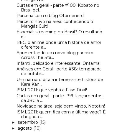
Curtas em geral - parte #100: Kobato no
Brasil pel...
Parceria com o blog Otomenerd...
Parceiro novo na área: conhecendo o
Mangás Cult!
Especial: streaming no Brasil? O resultado
é...
REC: o anime onde uma história de amor
diferente a...
Apresentando um novo blog parceiro:
Across The Sta...
Infantil, delicado e interessante: Ontama!
Análises em Geral - parte #38: temporada
de outubr...
Um namoro dita a interessante história de
Kare Kan...
ISML'2011: que venha a Fase Final!
Curtas em geral - parte #99: lançamentos
da JBC à ...
Novidade na área: seja bem-vindo, Netotin!
ISML'2011: quem fica com a última vaga? É
chegada ...
setembro
(15)
►
agosto
(10)
►