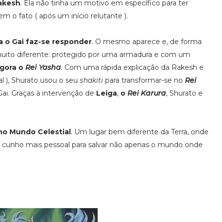
akesh
. Ela não tinha um motivo em específico para ter
m o fato ( após um início relutante ).
 o Gai faz-se responder
. O mesmo aparece e, de forma
 muito diferente: protegido por uma armadura e com um
gora o
Rei Yasha
. Com uma rápida explicação da Rakesh e
l ), Shurato usou o seu
shakiti
para transformar-se no
Rei
Gai. Graças à intervenção de
Leiga
,
o
Rei Karura
, Shurato e
 no Mundo Celestial
. Um lugar bem diferente da Terra, onde
de cunho mais pessoal para salvar não apenas o mundo onde