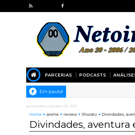
PARCERIAS
PODCASTS
ANÁLISE
Em pauta!
quinta-feira, outubro 27, 2011
Home
anime
review
Shurato
Divindades, avent
Divindades, aventura e