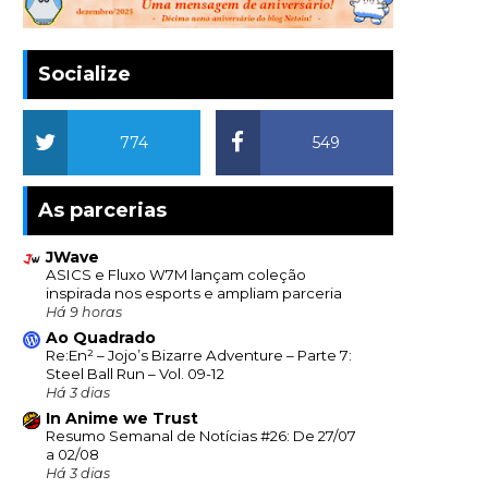
Socialize
774
549
As parcerias
JWave
ASICS e Fluxo W7M lançam coleção
inspirada nos esports e ampliam parceria
Há 9 horas
Ao Quadrado
Re:En² – Jojo’s Bizarre Adventure – Parte 7:
Steel Ball Run – Vol. 09-12
Há 3 dias
In Anime we Trust
Resumo Semanal de Notícias #26: De 27/07
a 02/08
Há 3 dias