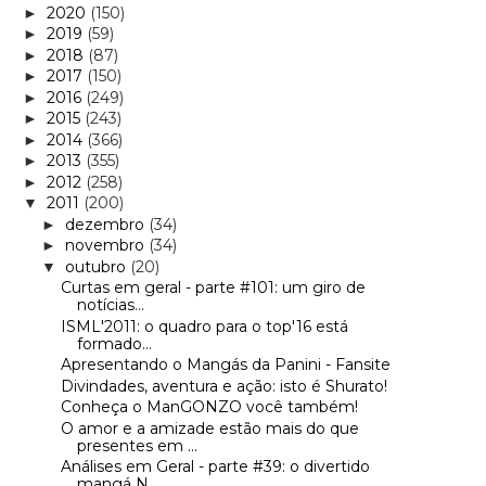
2020
(150)
►
2019
(59)
►
2018
(87)
►
2017
(150)
►
2016
(249)
►
2015
(243)
►
2014
(366)
►
2013
(355)
►
2012
(258)
►
2011
(200)
▼
dezembro
(34)
►
novembro
(34)
►
outubro
(20)
▼
Curtas em geral - parte #101: um giro de
notícias...
ISML'2011: o quadro para o top'16 está
formado...
Apresentando o Mangás da Panini - Fansite
Divindades, aventura e ação: isto é Shurato!
Conheça o ManGONZO você também!
O amor e a amizade estão mais do que
presentes em ...
Análises em Geral - parte #39: o divertido
mangá N...