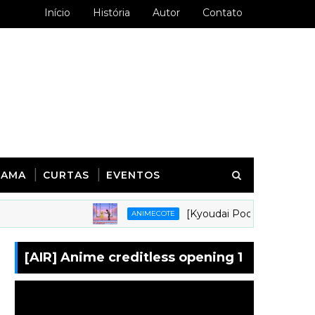
Início
História
Autor
Contato
RAMA
CURTAS
EVENTOS
[Kyoudai Podcast 281] Animes em 
ANIMECOTE
[AIR] Anime creditless opening 1