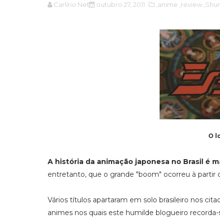
Carlírio Neto
outubro 27, 2011
,anime
,review
,Shu
O l
A história da animação japonesa no Brasil é m
entretanto, que o grande "boom" ocorreu à partir 
Vários títulos apartaram em solo brasileiro nos ci
animes nos quais este humilde blogueiro recorda-s