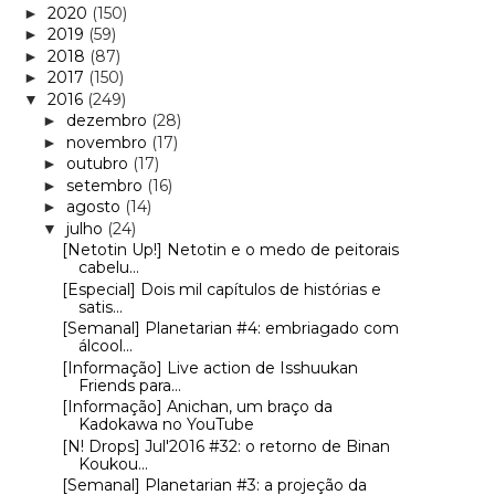
2020
(150)
►
2019
(59)
►
2018
(87)
►
2017
(150)
►
2016
(249)
▼
dezembro
(28)
►
novembro
(17)
►
outubro
(17)
►
setembro
(16)
►
agosto
(14)
►
julho
(24)
▼
[Netotin Up!] Netotin e o medo de peitorais
cabelu...
[Especial] Dois mil capítulos de histórias e
satis...
[Semanal] Planetarian #4: embriagado com
álcool...
[Informação] Live action de Isshuukan
Friends para...
[Informação] Anichan, um braço da
Kadokawa no YouTube
[N! Drops] Jul'2016 #32: o retorno de Binan
Koukou...
[Semanal] Planetarian #3: a projeção da