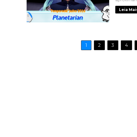
Leia Mai
1
2
3
4