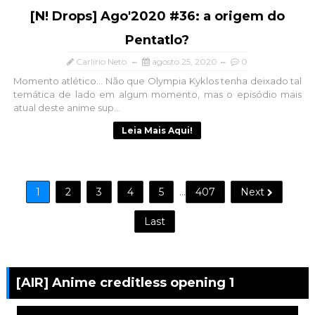
[N! Drops] Ago'2020 #36: a origem do
Pentatlo?
Carlírio Neto
agosto 25, 2020
0
Momento atlético... Não que Olympia Kyklos tenha deixado tal
temática de lado em algum momento, mas o episódio mais
atual deste anime sup...
Leia Mais Aqui!
1
2
3
4
5
...
407
Next
Last
[AIR] Anime creditless opening 1