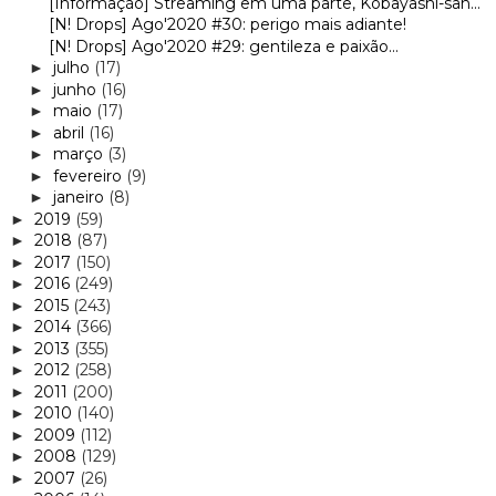
[Informação] Streaming em uma parte, Kobayashi-san...
[N! Drops] Ago'2020 #30: perigo mais adiante!
[N! Drops] Ago'2020 #29: gentileza e paixão...
julho
(17)
►
junho
(16)
►
maio
(17)
►
abril
(16)
►
março
(3)
►
fevereiro
(9)
►
janeiro
(8)
►
2019
(59)
►
2018
(87)
►
2017
(150)
►
2016
(249)
►
2015
(243)
►
2014
(366)
►
2013
(355)
►
2012
(258)
►
2011
(200)
►
2010
(140)
►
2009
(112)
►
2008
(129)
►
2007
(26)
►