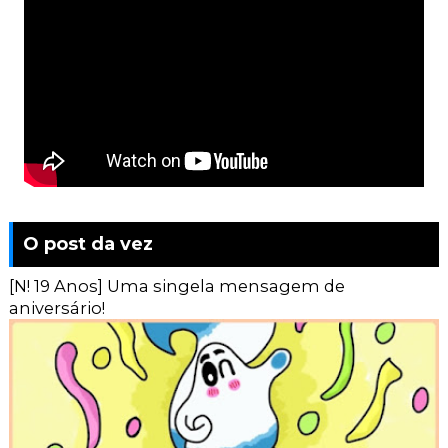
O post da vez
[N! 19 Anos] Uma singela mensagem de
aniversário!