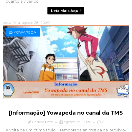
quanto a viver co...
Leia Mais Aqui!
sexta-feira, agosto 28, 2020
YOWAPEDA
[Informação] Yowapeda no canal da TMS
Carlírio Neto
agosto 28, 2020
2
A volta de um ótimo título... Temporada animística de outubro-