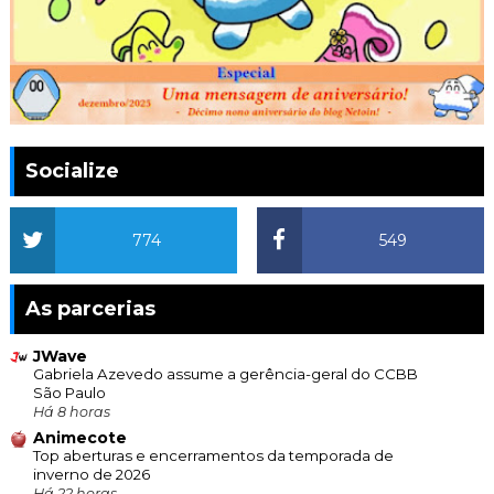
Socialize
774
549
As parcerias
JWave
Gabriela Azevedo assume a gerência-geral do CCBB
São Paulo
Há 8 horas
Animecote
Top aberturas e encerramentos da temporada de
inverno de 2026
Há 22 horas