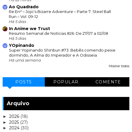
Ao Quadrado
Re:En² – Jojo’s Bizarre Adventure – Parte 7: Steel Ball
Run – Vol. 09-12
Há 5 dias
In Anime we Trust
Resumo Semanal de Notícias #26: De 27/07 a 02/08
Há 5 dias
YOpinando
Super Yopinando Shinbun #73: Bebês comendo peixe
dormindo, A Alma do Imperador e A Odisseia
Há uma semana
Mostrar todos
POSTS
POPULAR
COMENTE
Arquivo
2026
(18)
►
2025
(27)
►
2024
(30)
►