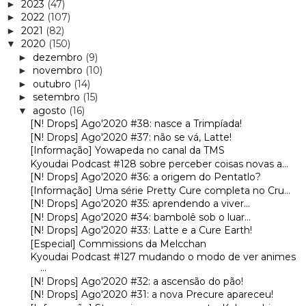
2023
(47)
►
2022
(107)
►
2021
(82)
►
2020
(150)
▼
dezembro
(9)
►
novembro
(10)
►
outubro
(14)
►
setembro
(15)
►
agosto
(16)
▼
[N! Drops] Ago'2020 #38: nasce a Trimpíada!
[N! Drops] Ago'2020 #37: não se vá, Latte!
[Informação] Yowapeda no canal da TMS
Kyoudai Podcast #128 sobre perceber coisas novas a...
[N! Drops] Ago'2020 #36: a origem do Pentatlo?
[Informação] Uma série Pretty Cure completa no Cru...
[N! Drops] Ago'2020 #35: aprendendo a viver...
[N! Drops] Ago'2020 #34: bambolê sob o luar...
[N! Drops] Ago'2020 #33: Latte e a Cure Earth!
[Especial] Commissions da Melcchan
Kyoudai Podcast #127 mudando o modo de ver animes
...
[N! Drops] Ago'2020 #32: a ascensão do pão!
[N! Drops] Ago'2020 #31: a nova Precure apareceu!