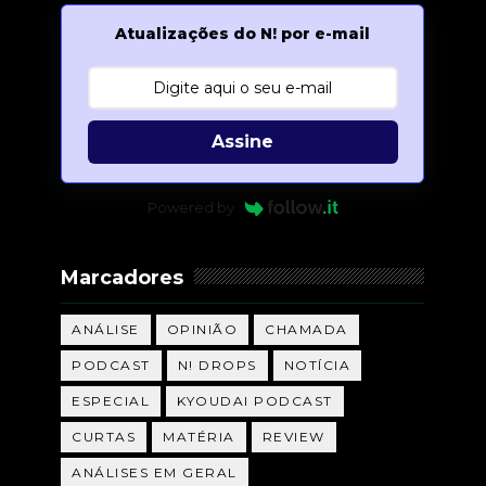
Atualizações do N! por e-mail
Assine
Powered by
Marcadores
ANÁLISE
OPINIÃO
CHAMADA
PODCAST
N! DROPS
NOTÍCIA
ESPECIAL
KYOUDAI PODCAST
CURTAS
MATÉRIA
REVIEW
ANÁLISES EM GERAL