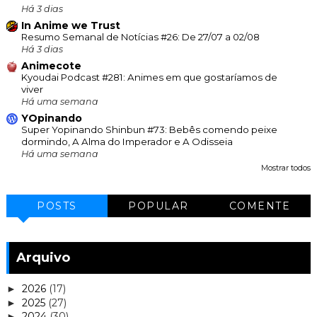
Há 3 dias
In Anime we Trust
Resumo Semanal de Notícias #26: De 27/07 a 02/08
Há 3 dias
Animecote
Kyoudai Podcast #281: Animes em que gostaríamos de
viver
Há uma semana
YOpinando
Super Yopinando Shinbun #73: Bebês comendo peixe
dormindo, A Alma do Imperador e A Odisseia
Há uma semana
Mostrar todos
POSTS
POPULAR
COMENTE
Arquivo
2026
(17)
►
2025
(27)
►
2024
(30)
►