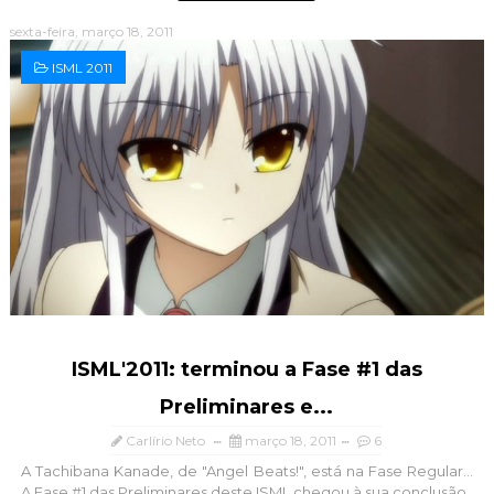
sexta-feira, março 18, 2011
ISML 2011
ISML'2011: terminou a Fase #1 das
Preliminares e...
Carlírio Neto
março 18, 2011
6
A Tachibana Kanade, de "Angel Beats!", está na Fase Regular...
A Fase #1 das Preliminares deste ISML chegou à sua conclusão ,