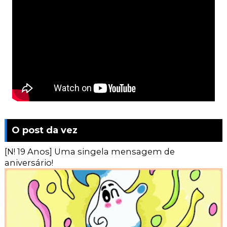
O post da vez
[N! 19 Anos] Uma singela mensagem de
aniversário!