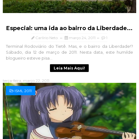
Especial: uma ida ao bairro da Liberdade...
Carlírio Neto
março 24, 2011
1
Terminal Rodoviário do Tietê. Mas, e o bairro da Liberdade!?
Sábado, dia 12 de março de 2011. Nesta data, este humilde
blogueiro esteve pisa...
Leia Mais Aqui!
terça-feira, março 22, 2011
ISML 2011