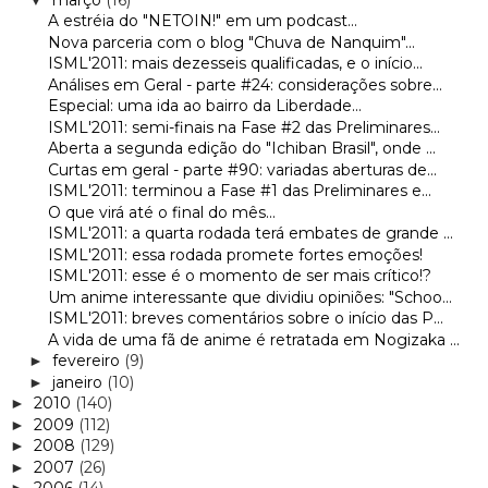
A estréia do "NETOIN!" em um podcast...
Nova parceria com o blog "Chuva de Nanquim"...
ISML'2011: mais dezesseis qualificadas, e o início...
Análises em Geral - parte #24: considerações sobre...
Especial: uma ida ao bairro da Liberdade...
ISML'2011: semi-finais na Fase #2 das Preliminares...
Aberta a segunda edição do "Ichiban Brasil", onde ...
Curtas em geral - parte #90: variadas aberturas de...
ISML'2011: terminou a Fase #1 das Preliminares e...
O que virá até o final do mês...
ISML'2011: a quarta rodada terá embates de grande ...
ISML'2011: essa rodada promete fortes emoções!
ISML'2011: esse é o momento de ser mais crítico!?
Um anime interessante que dividiu opiniões: "Schoo...
ISML'2011: breves comentários sobre o início das P...
A vida de uma fã de anime é retratada em Nogizaka ...
fevereiro
(9)
►
janeiro
(10)
►
2010
(140)
►
2009
(112)
►
2008
(129)
►
2007
(26)
►