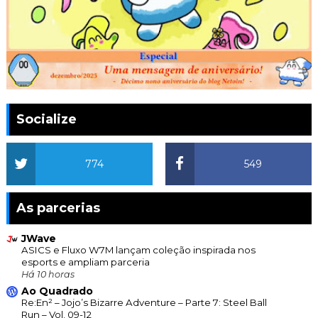
Socialize
774
549
As parcerias
JWave
ASICS e Fluxo W7M lançam coleção inspirada nos
esports e ampliam parceria
Há 10 horas
Ao Quadrado
Re:En² – Jojo’s Bizarre Adventure – Parte 7: Steel Ball
Run – Vol. 09-12