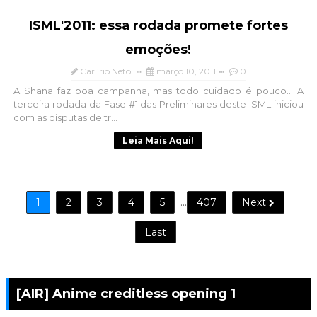
ISML'2011: essa rodada promete fortes
emoções!
Carlírio Neto
março 10, 2011
0
A Shana faz boa campanha, mas todo cuidado é pouco... A
terceira rodada da Fase #1 das Preliminares deste ISML iniciou
com as disputas de tr...
Leia Mais Aqui!
1
2
3
4
5
...
407
Next
Last
[AIR] Anime creditless opening 1