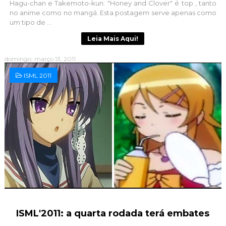
Hagu-chan e Takemoto-kun: "Honey and Clover" é top , tanto
no anime como no mangá. Esta postagem serve apenas como
um tipo de ...
Leia Mais Aqui!
domingo, março 13, 2011
ISML 2011
ISML'2011: a quarta rodada terá embates