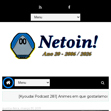
[Kyoudai Podcast 281] Animes em que gostaríamos de viver...
quinta-feira, março 31, 2011