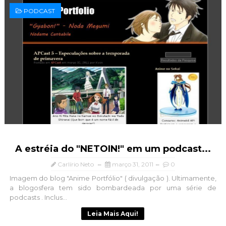
PODCAST
A estréia do "NETOIN!" em um podcast...
Carlírio Neto
março 31, 2011
0
Imagem do blog "Anime Portfólio" ( divulgação ). Ultimamente,
a blogosfera tem sido bombardeada por uma série de
podcasts . Inclus...
Leia Mais Aqui!