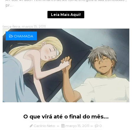
pr...
Leia Mais Aqui!
terça-feira, março 15, 2011
CHAMADA
O que virá até o final do mês...
Carlírio Neto
março 15, 2011
0