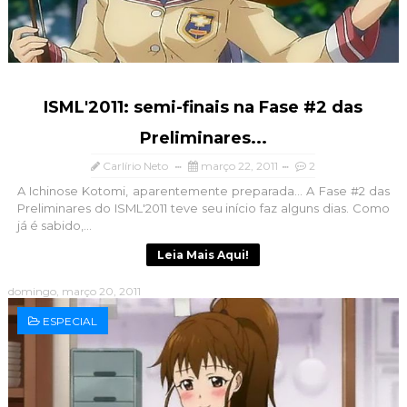
ISML'2011: semi-finais na Fase #2 das
Preliminares...
Carlírio Neto
março 22, 2011
2
A Ichinose Kotomi, aparentemente preparada... A Fase #2 das
Preliminares do ISML'2011 teve seu início faz alguns dias. Como
já é sabido,...
Leia Mais Aqui!
domingo, março 20, 2011
ESPECIAL