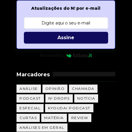
Atualizações do N! por e-mail
Assine
Powered by
Marcadores
ANÁLISE
OPINIÃO
CHAMADA
PODCAST
N! DROPS
NOTÍCIA
ESPECIAL
KYOUDAI PODCAST
CURTAS
MATÉRIA
REVIEW
ANÁLISES EM GERAL