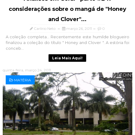
considerações sobre o mangá de "Honey
and Clover"...
Carlírio Neto
março 26, 2011
0
A coleção completa... Recentemente este humilde blogueiro
finalizou a coleção do título " Honey and Clover ". A estória foi
conceb...
Leia Mais Aqui!
quinta-feira, março 24, 2011
MATÉRIA