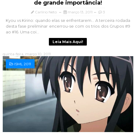
de grande importância!
Carlírio Neto
março 13, 2011
3
Kyou vs Kirino: quando elas se enfrentarem... A terceira rodada
desta fase preliminar encerrou-se com os trios dos Grupos #9
ao #16. Uma coi...
Leia Mais Aqui!
quinta-feira, março 10, 2011
ISML 2011