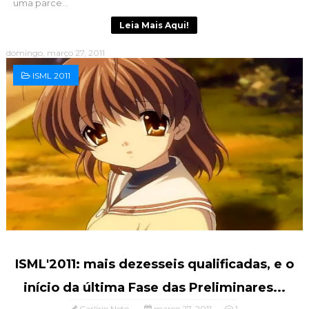
uma parce...
Leia Mais Aqui!
domingo, março 27, 2011
ISML 2011
ISML'2011: mais dezesseis qualificadas, e o
início da última Fase das Preliminares...
Carlírio Neto
março 27, 2011
1