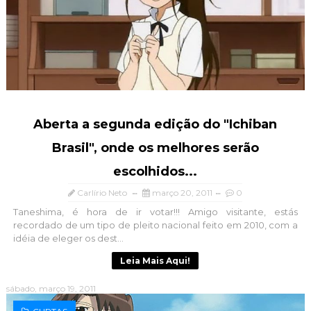
Aberta a segunda edição do "Ichiban
Brasil", onde os melhores serão
escolhidos...
Carlírio Neto
março 20, 2011
0
Taneshima, é hora de ir votar!!! Amigo visitante, estás
recordado de um tipo de pleito nacional feito em 2010, com a
idéia de eleger os dest...
Leia Mais Aqui!
sábado, março 19, 2011