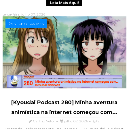
Leia Mais Aqui!
terça-feira, julho 07, 2026
SLICE OF ANIMES
[Kyoudai Podcast 280] Minha aventura
animística na internet começou com...
Carlírio Neto
julho 07, 2026
2
Voltando calorosamente no tempo... O Kyoudai Podcast