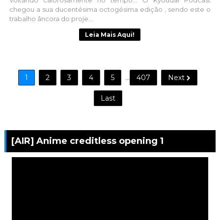
chegou a sua ducentésima octogésima edição , sendo este o
trabalho âncora do proje...
Leia Mais Aqui!
1
2
3
4
5
...
407
Next
Last
[AIR] Anime creditless opening 1