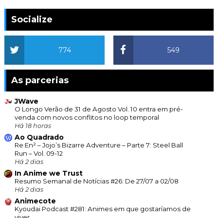
Socialize
774
549
As parcerias
JWave
O Longo Verão de 31 de Agosto Vol. 10 entra em pré-
venda com novos conflitos no loop temporal
Há 18 horas
Ao Quadrado
Re:En² – Jojo’s Bizarre Adventure – Parte 7: Steel Ball
Run – Vol. 09-12
Há 2 dias
In Anime we Trust
Resumo Semanal de Notícias #26: De 27/07 a 02/08
Há 2 dias
Animecote
Kyoudai Podcast #281: Animes em que gostaríamos de
viver