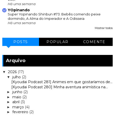
Há uma semana
YOpinando
Super Yopinando Shinbun #73: Bebês comendo peixe
dormindo, A Alma do Imperador e A Odisseia
Há uma semana
Mostrar todos
POSTS
POPULAR
COMENTE
Arquivo
2026
(17)
▼
julho
(2)
▼
[Kyoudai Podcast 281] Animes em que gostaríamos de...
[Kyoudai Podcast 280] Minha aventura animística na...
junho
(2)
►
maio
(2)
►
abril
(3)
►
março
(4)
►
fevereiro
(2)
►