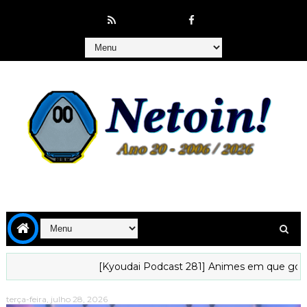
[Kyoudai Podcast 281] Animes em que gostaría
terça-feira, julho 28, 2026