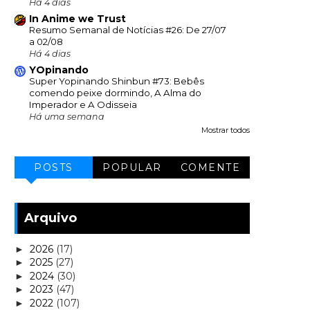
Há 4 dias
In Anime we Trust
Resumo Semanal de Notícias #26: De 27/07
a 02/08
Há 4 dias
YOpinando
Super Yopinando Shinbun #73: Bebês
comendo peixe dormindo, A Alma do
Imperador e A Odisseia
Há uma semana
Mostrar todos
POSTS
POPULAR
COMENTE
Arquivo
2026
(17)
►
2025
(27)
►
2024
(30)
►
2023
(47)
►
2022
(107)
►