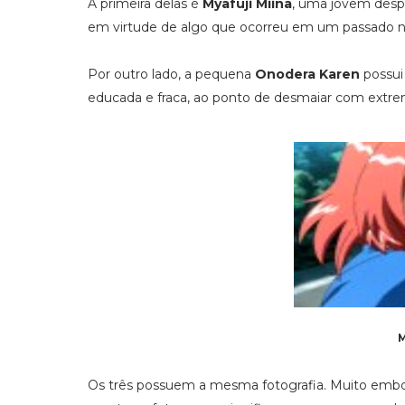
A primeira delas é
Myafuji Miina
, uma jovem despr
em virtude de algo que ocorreu em um passado nã
Por outro lado, a pequena
Onodera Karen
possui
educada e fraca, ao ponto de desmaiar com extrem
M
Os três possuem a mesma fotografia. Muito embor