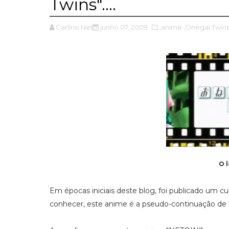
Twins"....
Carlírio Neto
junho 07, 2009
,anime
,Onegai Twin
O 
Em épocas iniciais deste blog, foi publicado um cu
conhecer, este anime é a pseudo-continuação de 