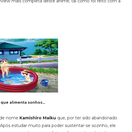
eview mais completa deste anime, tal como foi feito com a
a que alimenta sonhos...
m de nome
Kamishiro Maiku
que, por ter sido abandonado
pós estudar muito para poder sustentar-se sozinho, ele