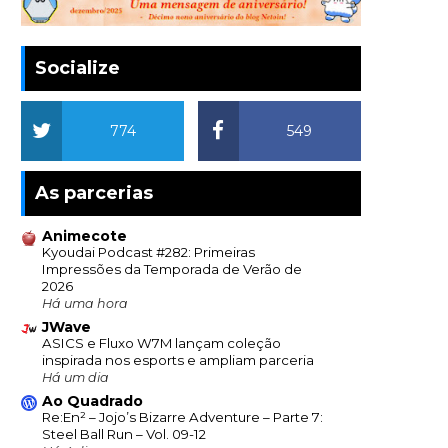
Socialize
774
549
As parcerias
Animecote
Kyoudai Podcast #282: Primeiras
Impressões da Temporada de Verão de
2026
Há uma hora
JWave
ASICS e Fluxo W7M lançam coleção
inspirada nos esports e ampliam parceria
Há um dia
Ao Quadrado
Re:En² – Jojo’s Bizarre Adventure – Parte 7:
Steel Ball Run – Vol. 09-12