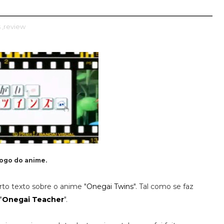
s
,review
logo do anime.
rto texto sobre o anime "
Onegai Twins
". Tal como se faz
"
Onegai Teacher
".