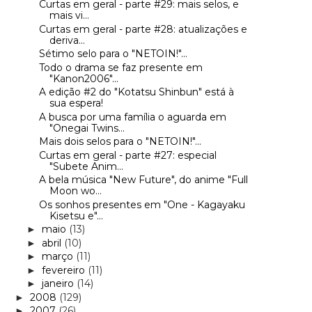
Curtas em geral - parte #29: mais selos, e
mais vi...
Curtas em geral - parte #28: atualizações e
deriva...
Sétimo selo para o "NETOIN!"...
Todo o drama se faz presente em
"Kanon2006"...
A edição #2 do "Kotatsu Shinbun" está à
sua espera!
A busca por uma família o aguarda em
"Onegai Twins...
Mais dois selos para o "NETOIN!"...
Curtas em geral - parte #27: especial
"Subete Anim...
A bela música "New Future", do anime "Full
Moon wo...
Os sonhos presentes em "One - Kagayaku
Kisetsu e"...
maio
(13)
►
abril
(10)
►
março
(11)
►
fevereiro
(11)
►
janeiro
(14)
►
2008
(129)
►
2007
(26)
►