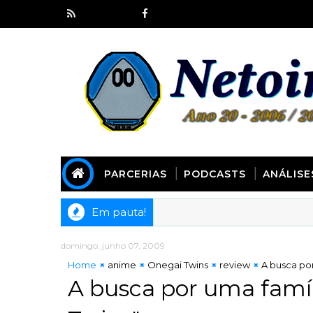
PARCERIAS
PODCASTS
ANÁLISE
Em pauta!
domingo, junho 07, 2009
Home
anime
Onegai Twins
review
A busca por
A busca por uma famí