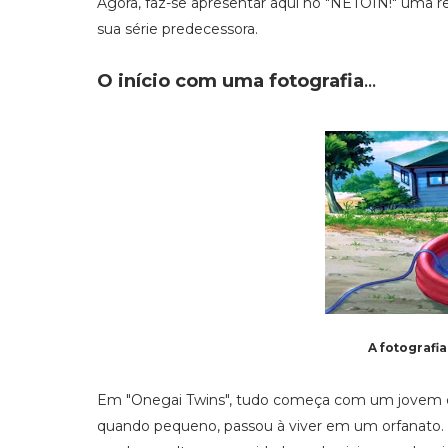
Agora, faz-se apresentar aqui no "NETOIN!" uma r
sua série predecessora.
O início com uma fotografia
...
A fotografi
Em "Onegai Twins", tudo começa com um jove
quando pequeno, passou à viver em um orfanato. A