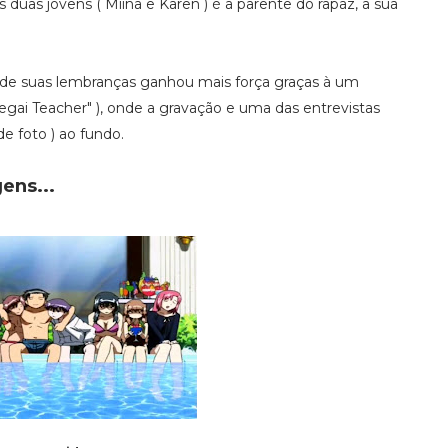
 duas jovens ( Miina e Karen ) é a parente do rapaz, a sua
e de suas lembranças ganhou mais força graças à um
egai Teacher" ), onde a gravação e uma das entrevistas
de foto ) ao fundo.
ens...