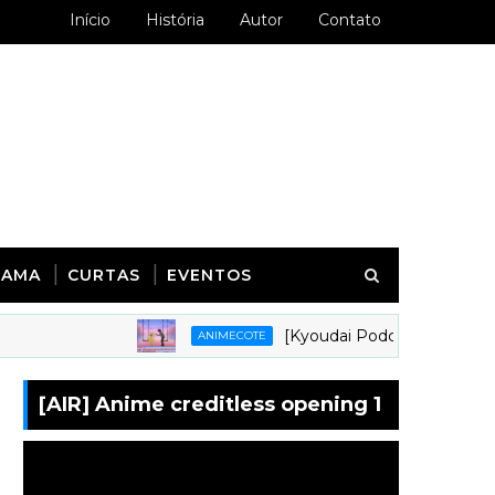
Início
História
Autor
Contato
RAMA
CURTAS
EVENTOS
[Kyoudai Podcast 281] Animes em q
ANIMECOTE
[AIR] Anime creditless opening 1