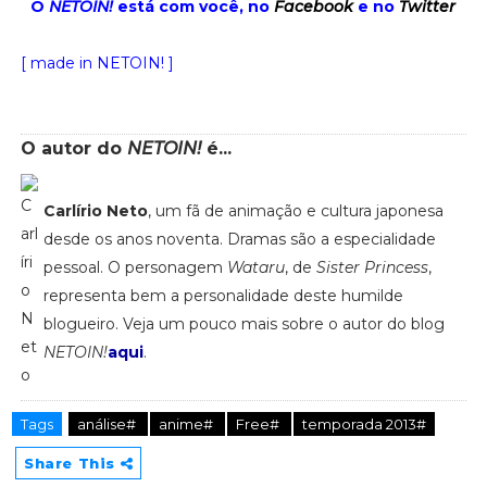
O
NETOIN!
está com você, no
Facebook
e no
Twitter
[ made in NETOIN! ]
O autor do
NETOIN!
é...
Carlírio Neto
, um fã de animação e cultura japonesa
desde os anos noventa. Dramas são a especialidade
pessoal. O personagem
Wataru
, de
Sister Princess
,
representa bem a personalidade deste humilde
blogueiro. Veja um pouco mais sobre o autor do blog
NETOIN!
aqui
.
Tags
análise#
anime#
Free#
temporada 2013#
Share This