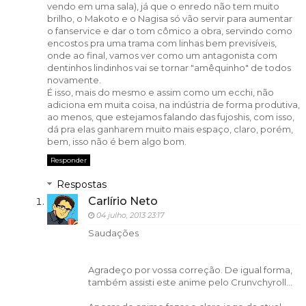
vendo em uma sala), já que o enredo não tem muito
brilho, o Makoto e o Nagisa só vão servir para aumentar
o fanservice e dar o tom cômico a obra, servindo como
encostos pra uma trama com linhas bem previsíveis,
onde ao final, vamos ver como um antagonista com
dentinhos lindinhos vai se tornar "amêquinho" de todos
novamente.
É isso, mais do mesmo e assim como um ecchi, não
adiciona em muita coisa, na indústria de forma produtiva,
ao menos, que estejamos falando das fujoshis, com isso,
dá pra elas ganharem muito mais espaço, claro, porém,
bem, isso não é bem algo bom.
Responder
Respostas
Carlírio Neto
04 julho, 2013 23:17
Saudações
Agradeço por vossa correção. De igual forma,
também assisti este anime pelo Crunvchyroll...