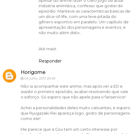
Apesar do anime fazer o claro jogo da atual
indústria animística, confesso que gostei do
episódio. Manteve as características básicas de
um slice-of-life, com uma leve pitada do
gênero esportivo em paralelo. Um capítulo de
apresentação dos personagens e eventos, e
não muito além disto...
Até mais!
Responder
Horigome
04 julho, 2013 20:49
Não ia acompanhar este anime, mas após ver a ED e
assistir o primeiro episódio, acabei resolvendo que vale
o esforço. Só espero que não apele para o fanservice!
Achei a personalidades deles muito cativantes, e espero
que Ryugazaki Rei apareça logo, gosto de personagens
como ele!
Me parece que a Gou tem um certo interesse por