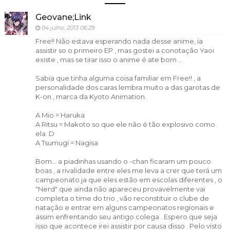
Geovane;Link
04 julho, 2013 06:29
Free!! Não estava esperando nada desse anime, ia
assistir so o primeiro EP , mas gostei a conotação Yaoi
existe , mas se tirar isso o anime é ate bom ...
Sabia que tinha alguma coisa familiar em Free!! , a
personalidade dos caras lembra muito a das garotas de
K-on , marca da Kyoto Animation.
A Mio = Haruka
A Ritsu = Makoto so que ele não é tão explosivo como
ela :D
A Tsumugi = Nagisa
Bom... a piadinhas usando o -chan ficaram um pouco
boas , a rivalidade entre eles me leva a crer que terá um
campeonato ja que eles estão em escolas diferentes , o
"Nerd" que ainda não apareceu provavelmente vai
completa o time do trio , vão reconstituir o clube de
natação e entrar em alguns campeonatos regionais e
assim enfrentando seu antigo colega . Espero que seja
isso que acontece irei assistir por causa disso . Pelo visto