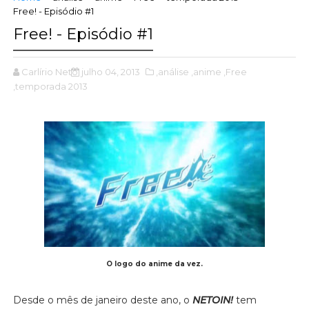
Free! - Episódio #1
Free! - Episódio #1
Carlírio Neto
julho 04, 2013
,análise
,anime
,Free
,temporada 2013
O logo do anime da vez.
Desde o mês de janeiro deste ano, o
NETOIN!
tem