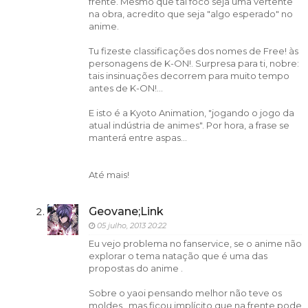
frente. Mesmo que tal foco seja uma vertente
na obra, acredito que seja "algo esperado" no
anime.
Tu fizeste classificações dos nomes de Free! às
personagens de K-ON!. Surpresa para ti, nobre:
tais insinuações decorrem para muito tempo
antes de K-ON!...
E isto é a Kyoto Animation, "jogando o jogo da
atual indústria de animes". Por hora, a frase se
manterá entre aspas...
Até mais!
Geovane;Link
05 julho, 2013 20:22
Eu vejo problema no fanservice, se o anime não
explorar o tema natação que é uma das
propostas do anime .
Sobre o yaoi pensando melhor não teve os
moldes , mas ficou implícito que na frente pode