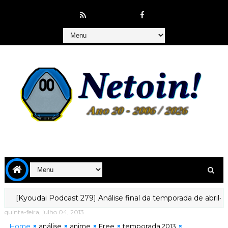
ai Podcast 279] Análise final da temporada de abril-2026!
[K
quinta-feira, julho 04, 2013
Home
análise
anime
Free
temporada 2013