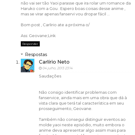
não vai ser tão Yaoi parasse que ira rolar um romance da
Haruko com a Gou . Espero boas coisas desse anime ,
mas se virar apenas fanservi vou dropar fácil ...
Bom post , Carlirio ate a próxima o/
Ass: Geovane;Link
Responder
Respostas
Carlírio Neto
04 julho, 2013 23:14
Saudações
Não consigo identificar problemas com
fanservice, ainda mais em uma obra que dá à
vista clara que terá tal característica em seu
prosseguimento, Geovane.
Também não consegui distinguir eventos ao
molde yaoi neste episódio, muito embora o
anime deva apresentar algo assim mais para