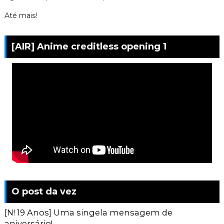
Até mais!
[AIR] Anime creditless opening 1
O post da vez
[N! 19 Anos] Uma singela mensagem de
aniversário!