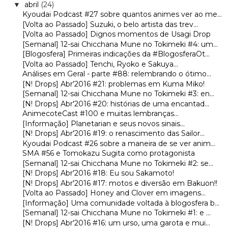
abril
(24)
▼
Kyoudai Podcast #27 sobre quantos animes ver ao me...
[Volta ao Passado] Suzuki, o belo artista das trev...
[Volta ao Passado] Dignos momentos de Usagi Drop
[Semanal] 12-sai Chicchana Mune no Tokimeki #4: um...
[Blogosfera] Primeiras indicações da #BlogosferaOt...
[Volta ao Passado] Tenchi, Ryoko e Sakuya...
Análises em Geral - parte #88: relembrando o ótimo...
[N! Drops] Abr'2016 #21: problemas em Kuma Miko!
[Semanal] 12-sai Chicchana Mune no Tokimeki #3: en...
[N! Drops] Abr'2016 #20: histórias de uma encantad...
AnimecoteCast #100 e muitas lembranças...
[Informação] Planetarian e seus novos sinais...
[N! Drops] Abr'2016 #19: o renascimento das Sailor...
Kyoudai Podcast #26 sobre a maneira de se ver anim...
SMA #56 e Tomokazu Sugita como protagonista
[Semanal] 12-sai Chicchana Mune no Tokimeki #2: se...
[N! Drops] Abr'2016 #18: Eu sou Sakamoto!
[N! Drops] Abr'2016 #17: motos e diversão em Bakuon!!
[Volta ao Passado] Honey and Clover em imagens...
[Informação] Uma comunidade voltada à blogosfera b...
[Semanal] 12-sai Chicchana Mune no Tokimeki #1: e ...
[N! Drops] Abr'2016 #16: um urso, uma garota e mui...