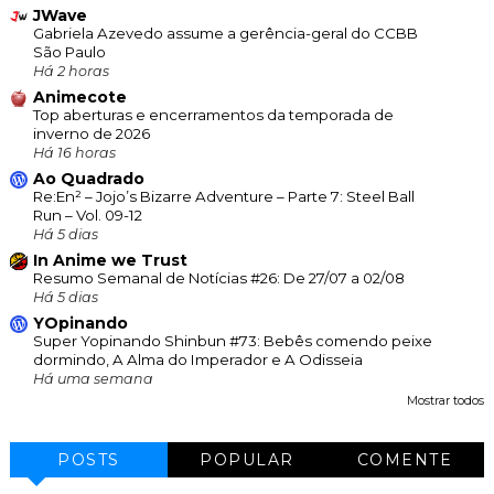
JWave
Gabriela Azevedo assume a gerência-geral do CCBB
São Paulo
Há 2 horas
Animecote
Top aberturas e encerramentos da temporada de
inverno de 2026
Há 16 horas
Ao Quadrado
Re:En² – Jojo’s Bizarre Adventure – Parte 7: Steel Ball
Run – Vol. 09-12
Há 5 dias
In Anime we Trust
Resumo Semanal de Notícias #26: De 27/07 a 02/08
Há 5 dias
YOpinando
Super Yopinando Shinbun #73: Bebês comendo peixe
dormindo, A Alma do Imperador e A Odisseia
Há uma semana
Mostrar todos
POSTS
POPULAR
COMENTE