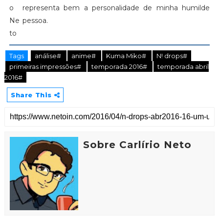
representa bem a personalidade de minha humilde
pessoa.
Tags
análise#
anime#
Kuma Miko#
N! drops#
primeiras impressões#
temporada 2016#
temporada abril
2016#
Share This
Sobre Carlírio Neto