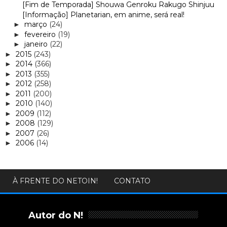
[Fim de Temporada] Shouwa Genroku Rakugo Shinjuu
[Informação] Planetarian, em anime, será real!
março
(24)
►
fevereiro
(19)
►
janeiro
(22)
►
2015
(243)
►
2014
(366)
►
2013
(355)
►
2012
(258)
►
2011
(200)
►
2010
(140)
►
2009
(112)
►
2008
(129)
►
2007
(26)
►
2006
(14)
►
À FRENTE DO NETOIN!
CONTATO
Autor do N!