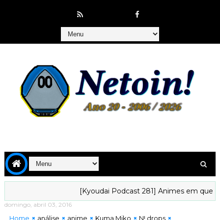
[Kyoudai Podcast 281] Animes em que gostaríam
domingo, abril 03, 2016
Home
análise
anime
Kuma Miko
N! drops