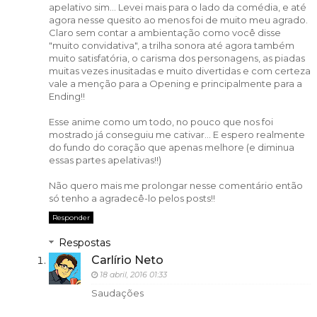
apelativo sim... Levei mais para o lado da comédia, e até
agora nesse quesito ao menos foi de muito meu agrado.
Claro sem contar a ambientação como você disse
"muito convidativa", a trilha sonora até agora também
muito satisfatória, o carisma dos personagens, as piadas
muitas vezes inusitadas e muito divertidas e com certeza
vale a menção para a Opening e principalmente para a
Ending!!
Esse anime como um todo, no pouco que nos foi
mostrado já conseguiu me cativar... E espero realmente
do fundo do coração que apenas melhore (e diminua
essas partes apelativas!!)
Não quero mais me prolongar nesse comentário então
só tenho a agradecê-lo pelos posts!!
Responder
Respostas
Carlírio Neto
18 abril, 2016 01:33
Saudações