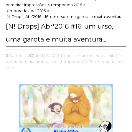
primeiras impressões
temporada 2016
temporada abril 2016
[N! Drops] Abr'2016 #16: um urso, uma garota e muita aventura...
[N! Drops] Abr'2016 #16: um urso,
uma garota e muita aventura...
Carlírio Neto
abril 03, 2016
,análise
,anime
,Kuma Miko
,N!
drops
,primeiras impressões
,temporada 2016
,temporada abril
2016