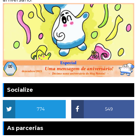
Socialize
774
549
As parcerias