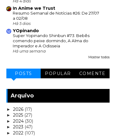
Há 4 dias
In Anime we Trust
Resumo Semanal de Notícias #26: De 27/07
a 02/08
Há 5 dias
YOpinando
Super Yopinando Shinbun #73: Bebês
comendo peixe dormindo, A Alma do
Imperador e A Odisseia
Há uma semana
Mostrar todos
POSTS
POPULAR
COMENTE
Arquivo
2026
(17)
►
2025
(27)
►
2024
(30)
►
2023
(47)
►
2022
(107)
►