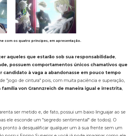
ne com os quatro príncipes, em apresentação.
r aqueles que estarão sob sua responsabilidade
,
rdade, possuem comportamentos únicos chamativos que
er candidato à vaga a abandonasse em pouco tempo
 de "jogo de cintura" pois, com muita paciência e superação,
a família von Grannzreich de maneira igual e irrestrita
,
renta ser metido e, de fato, possui um baixo linguajar ao se
(mas ele esconde um "segredo sentimental" de todos). O
s pronto à desqualificar qualquer um à sua frente sem um
ão possui Ensino Superior e você já pode imaginar como ele