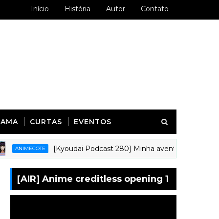
Início
História
Autor
Contato
RAMA
CURTAS
EVENTOS
[Kyoudai Podcast 280] Minha aventura animística na in
MECOTE
[AIR] Anime creditless opening 1