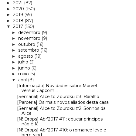
2021
(82)
►
2020
(150)
►
2019
(59)
►
2018
(87)
►
2017
(150)
▼
dezembro
(9)
►
novembro
(9)
►
outubro
(16)
►
setembro
(16)
►
agosto
(19)
►
julho
(3)
►
junho
(6)
►
maio
(5)
►
abril
(8)
▼
[Informação] Novidades sobre Marvel
versus Capcom ...
[Semanal] Alice to Zouroku #3: Baralho
[Parceria] Os mais novos aliados desta casa
[Semanal] Alice to Zouroku #2: Sonhos da
Alice
[N! Drops] Abr'2017 #11: educar príncipes
não é fá...
[N! Drops] Abr'2017 #10: o romance leve e
bem-vind...