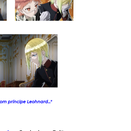
m príncipe Leohnard..."