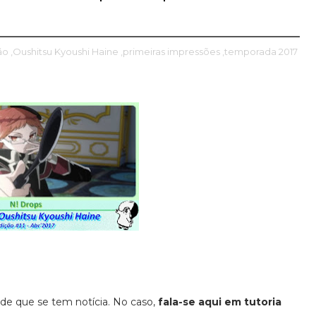
ão
,Oushitsu Kyoushi Haine
,primeiras impressões
,temporada 2017
e que se tem notícia. No caso,
fala-se aqui em tutoria