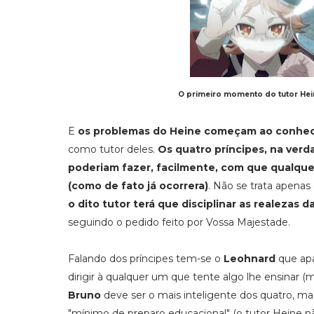
O primeiro momento do tutor Hei
E
os problemas do Heine começam ao conhece
como tutor deles.
Os quatro príncipes, na ve
poderiam fazer, facilmente, com que qualqu
(como de fato já ocorrera)
. Não se trata apenas
o dito tutor terá que disciplinar as realezas d
seguindo o pedido feito por Vossa Majestade.
Falando dos príncipes tem-se o
Leohnard
que apa
dirigir à qualquer um que tente algo lhe ensinar 
Bruno
deve ser o mais inteligente dos quatro, ma
"mínimo de preparo educacional" (o tutor Heine n