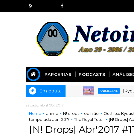
PARCERIAS
PODCASTS
ANÁLISE
Em pauta!
[Kyoudai Pod
ANIMECOTE
sábado, abril 08, 2017
Home
anime
N! drops
opinião
Oushitsu Kyous
temporada abril 2017
The Royal Tutor
[N! Drops] Abr
[N! Drops] Abr'2017 #1