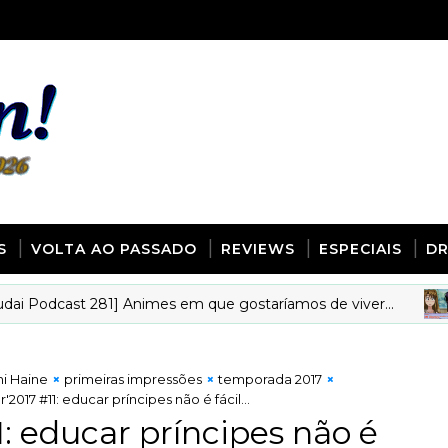
S
VOLTA AO PASSADO
REVIEWS
ESPECIAIS
D
cast 281] Animes em que gostaríamos de viver...
ANI
hi Haine
primeiras impressões
temporada 2017
'2017 #11: educar príncipes não é fácil...
1: educar príncipes não é