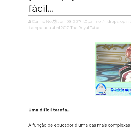
fácil...
Carlírio Neto
abril 08, 2017
,anime
,N! drops
,opini
,temporada abril 2017
,The Royal Tutor
Uma difícil tarefa...
A função de educador é uma das mais complexas d