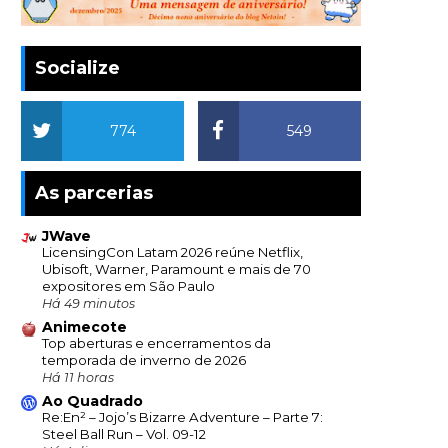
Socialize
774
549
As parcerias
JWave
LicensingCon Latam 2026 reúne Netflix,
Ubisoft, Warner, Paramount e mais de 70
expositores em São Paulo
Há 49 minutos
Animecote
Top aberturas e encerramentos da
temporada de inverno de 2026
Há 11 horas
Ao Quadrado
Re:En² – Jojo’s Bizarre Adventure – Parte 7:
Steel Ball Run – Vol. 09-12