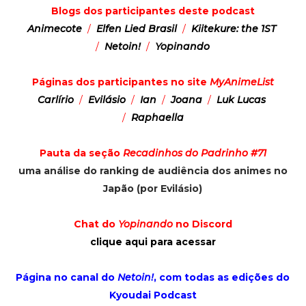
Blogs dos participantes deste podcast
Animecote
/
Elfen Lied Brasil
/
Kiitekure: the 1ST
/
Netoin!
/
Yopinando
Páginas dos participantes no site
MyAnimeList
Carlírio
/
Evilásio
/
Ian
/
Joana
/
Luk Lucas
/
Raphaella
Pauta da seção
Recadinhos do Padrinho #71
uma análise do ranking de audiência dos animes no
Japão (por Evilásio)
Chat do
Yopinando
no Discord
clique aqui para acessar
Página no canal do
Netoin!
, com todas as edições do
Kyoudai Podcast