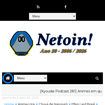
[Kyoudai Podcast 281] Animes em que gostar
quarta-feira, abril 05, 2023
Home
Animecote
Chuva de Nanquim
Elfen Lied Brasil