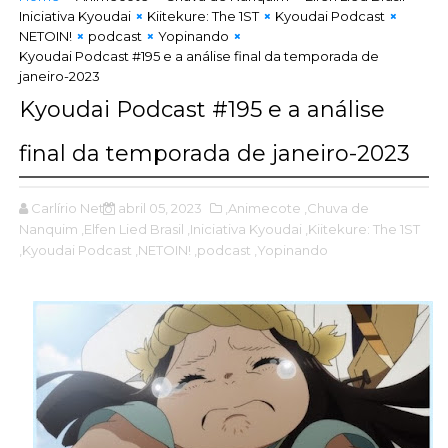
Iniciativa Kyoudai
Kiitekure: The 1ST
Kyoudai Podcast
NETOIN!
podcast
Yopinando
Kyoudai Podcast #195 e a análise final da temporada de
janeiro-2023
Kyoudai Podcast #195 e a análise
final da temporada de janeiro-2023
Carlírio Neto
abril 05, 2023
,Animecote
,Chuva de
Nanquim
,Elfen Lied Brasil
,Iniciativa Kyoudai
,Kiitekure: The 1ST
,Kyoudai Podcast
,NETOIN!
,podcast
,Yopinando