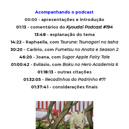
Acompanhando o podcast
00:00 - apresentações e introdução
01:13
- comentários do
Kyoudai Podcast #194
13:48
- explanação do tema
14:22
- Raphaella, com
Tsurune: Tsunagari no Issha
30:20
- Carlírio, com
Fumetsu no Anata e Season 2
46:20
- Joana, com
Sugar Apple Fairy Tale
01:00:42
- Evilásio, com
Boku no Hero Academia 6
01:18:13
- outras citações
01:32:05
-
Recadinhos do Padrinho #71
01:37:41
- considerações finais