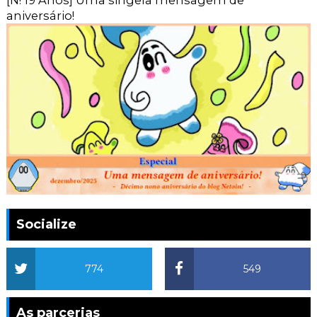
aniversário!
Socialize
774
549
As parcerias