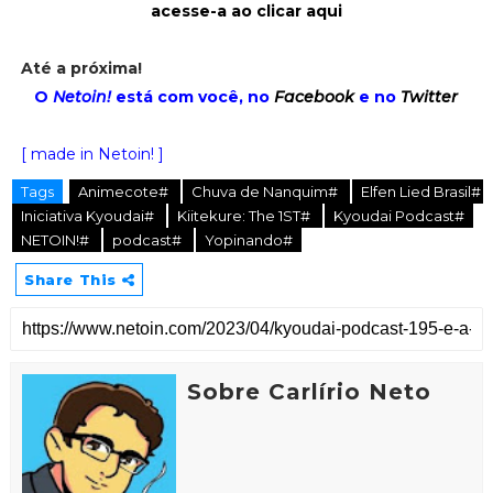
acesse-a ao clicar aqui
Até a próxima!
O
Netoin!
está com você, no
Facebook
e no
Twitter
[ made in Netoin! ]
Tags
Animecote#
Chuva de Nanquim#
Elfen Lied Brasil#
Iniciativa Kyoudai#
Kiitekure: The 1ST#
Kyoudai Podcast#
NETOIN!#
podcast#
Yopinando#
Share This
Sobre Carlírio Neto