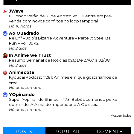
JWave
O Longo Verão de 31 de Agosto Vol. 10 entra em pré-
venda com novos conflitos no loop temporal
Há 16 horas
Ao Quadrado
Re:En² – Jojo’s Bizarre Adventure – Parte 7: Steel Ball
Run – Vol. 09-12
Há 2 dias
In Anime we Trust
Resumo Semanal de Notícias #26: De 27/07 a 02/08
Há 2 dias
Animecote
Kyoudai Podcast #281: Animes em que gostaríamos de
viver
Há uma semana
YOpinando
Super Yopinando Shinbun #73: Bebês comendo peixe
dormindo, A Alma do Imperador e A Odisseia
Há uma semana
Mostrar todos
POSTS
POPULAR
COMENTE