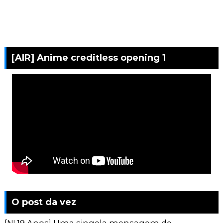
[AIR] Anime creditless opening 1
O post da vez
[N! 19 Anos] Uma singela mensagem de