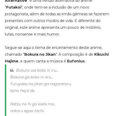
Alternative
" é uma versão alternativa do anime
"
Futakoi
", onde tem-se a inclusão de um novo
protagonista, além de todas as irmãs gêmeas se fazerem
presentes com outros modos de vida. E diferente do
original, este anime apresenta um pouco de mistério,
lutas, nonsense e mais humor.
Segue-se aqui o tema de encerramento deste anime,
chamado "
Bokura no Jikan
". A composição é de
Kikuchi
Hajime
, e quem canta a música é
Eufonius
.
Bokura wa koko ni iru...
Bokura ga koko ni aru...
Yuruyaka na jikan ga nagareteru,
kono heya de.
Natsu no hi ga kiete mo,
nokoru egao tachi.