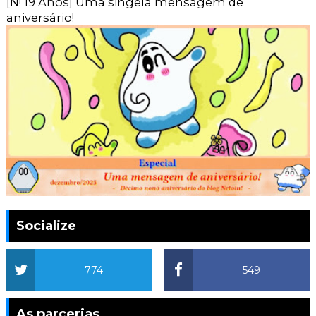
[N! 19 Anos] Uma singela mensagem de
aniversário!
Socialize
774
549
As parcerias