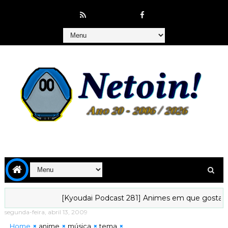
[Kyoudai Podcast 281] Animes em que gostaríamos 
segunda-feira, abril 13, 2009
Home
anime
música
tema