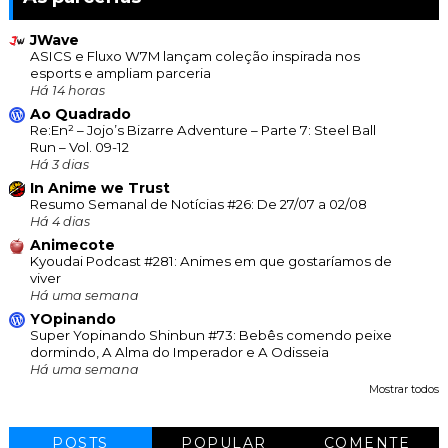
JWave
ASICS e Fluxo W7M lançam coleção inspirada nos
esports e ampliam parceria
Há 14 horas
Ao Quadrado
Re:En² – Jojo’s Bizarre Adventure – Parte 7: Steel Ball
Run – Vol. 09-12
Há 3 dias
In Anime we Trust
Resumo Semanal de Notícias #26: De 27/07 a 02/08
Há 4 dias
Animecote
Kyoudai Podcast #281: Animes em que gostaríamos de
viver
Há uma semana
YOpinando
Super Yopinando Shinbun #73: Bebês comendo peixe
dormindo, A Alma do Imperador e A Odisseia
Há uma semana
Mostrar todos
POSTS
POPULAR
COMENTE