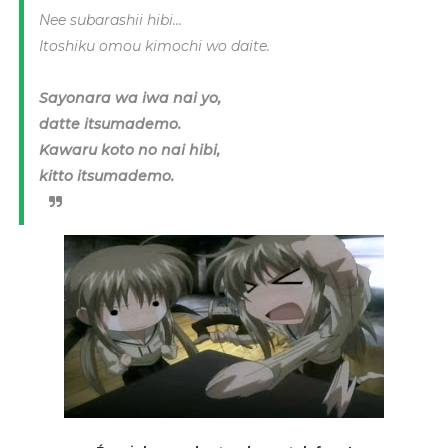
Nee subarashii hibi
...
Itoshiku omou kimochi wo daite.
Sayonara wa iwa nai yo,
datte itsumademo.
Kawaru koto no nai hibi,
kitto itsumademo.