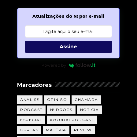
Atualizações do N! por e-mail
Assine
Powered by
Marcadores
ANÁLISE
OPINIÃO
CHAMADA
PODCAST
N! DROPS
NOTÍCIA
ESPECIAL
KYOUDAI PODCAST
CURTAS
MATÉRIA
REVIEW