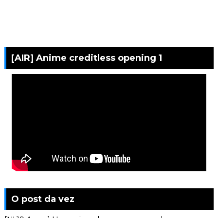
[AIR] Anime creditless opening 1
O post da vez