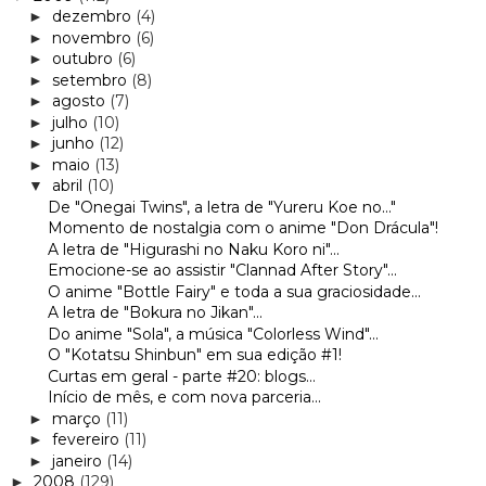
dezembro
(4)
►
novembro
(6)
►
outubro
(6)
►
setembro
(8)
►
agosto
(7)
►
julho
(10)
►
junho
(12)
►
maio
(13)
►
abril
(10)
▼
De "Onegai Twins", a letra de "Yureru Koe no..."
Momento de nostalgia com o anime "Don Drácula"!
A letra de "Higurashi no Naku Koro ni"...
Emocione-se ao assistir "Clannad After Story"...
O anime "Bottle Fairy" e toda a sua graciosidade...
A letra de "Bokura no Jikan"...
Do anime "Sola", a música "Colorless Wind"...
O "Kotatsu Shinbun" em sua edição #1!
Curtas em geral - parte #20: blogs...
Início de mês, e com nova parceria...
março
(11)
►
fevereiro
(11)
►
janeiro
(14)
►
2008
(129)
►