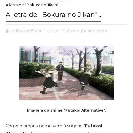
A letra de "Bokura no Jikan"...
A letra de "Bokura no Jikan"...
Carlírio Neto
abril 13, 2009
,anime
,música
,tema
Imagem do anime "Futakoi Alternative".
Como o próprio nome vem à sugerir, "
Futakoi