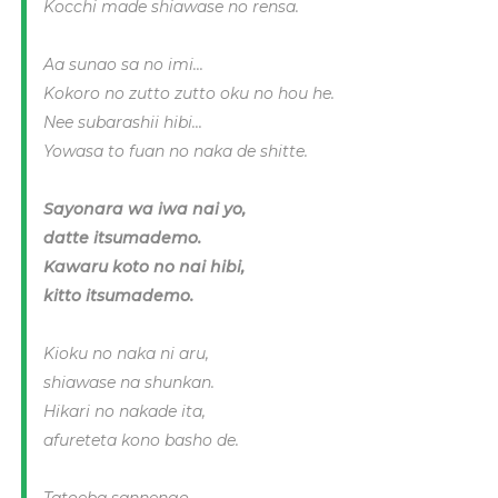
Kocchi made shiawase no rensa.
Aa sunao sa no imi...
Kokoro no zutto zutto oku no hou he.
Nee subarashii hibi...
Yowasa to fuan no naka de shitte.
Sayonara wa iwa nai yo,
datte itsumademo.
Kawaru koto no nai hibi,
kitto itsumademo.
Kioku no naka ni aru,
shiawase na shunkan.
Hikari no nakade ita,
afureteta kono basho de.
Tatoeba sannengo,