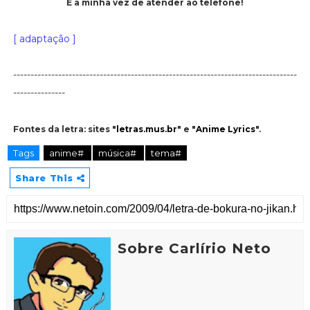
É a minha vez de atender ao telefone!
[ adaptação ]
----------------------------------------------------------------------------------
---------------
Fontes da letra: sites "
letras.mus.br
" e "
Anime Lyrics
".
Tags
anime#
música#
tema#
Share This
Sobre Carlírio Neto