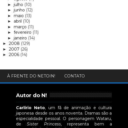
julho
(10)
►
junho
(12)
►
maio
(13)
►
abril
(10)
►
março
(11)
►
fevereiro
(11)
►
janeiro
(14)
►
2008
(129)
►
2007
(26)
►
2006
(14)
►
À FRENTE DO NETOIN!
CONTATO
Autor do N!
Carlírio Neto
, um fã de animação e cultura
japonesa desde os anos noventa. Dramas são a
especialidade pessoal. O personagem Wataru,
de
Sister Princess
, representa bem a