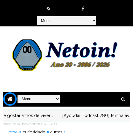
staríamos de viver...
[Kyoudai Podcast 280] Minha aventura
sexta-feira, novembro 06, 2009
Home
curiosidade
curtas