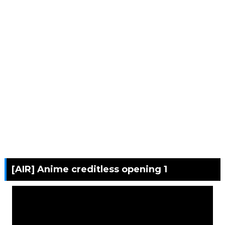
[AIR] Anime creditless opening 1