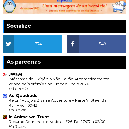
Socialize
774
549
As parcerias
JWave
‘Máscaras de Oxigênio Não Cairão Automaticamente’
vence dois prêmios no Grande Otelo 2026
Há um dia
Ao Quadrado
Re:En² – Jojo’s Bizarre Adventure – Parte 7: Steel Ball
Run – Vol. 09-12
Há 3 dias
In Anime we Trust
Resumo Semanal de Notícias #26: De 27/07 a 02/08
Há 3 dias