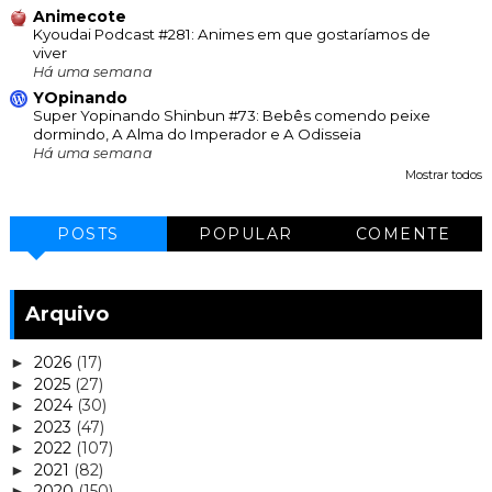
Animecote
Kyoudai Podcast #281: Animes em que gostaríamos de
viver
Há uma semana
YOpinando
Super Yopinando Shinbun #73: Bebês comendo peixe
dormindo, A Alma do Imperador e A Odisseia
Há uma semana
Mostrar todos
POSTS
POPULAR
COMENTE
Arquivo
2026
(17)
►
2025
(27)
►
2024
(30)
►
2023
(47)
►
2022
(107)
►
2021
(82)
►
2020
(150)
►