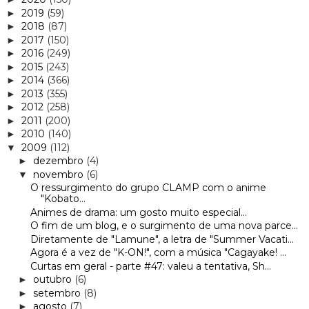
2019
(59)
►
2018
(87)
►
2017
(150)
►
2016
(249)
►
2015
(243)
►
2014
(366)
►
2013
(355)
►
2012
(258)
►
2011
(200)
►
2010
(140)
►
2009
(112)
▼
dezembro
(4)
►
novembro
(6)
▼
O ressurgimento do grupo CLAMP com o anime
"Kobato...
Animes de drama: um gosto muito especial...
O fim de um blog, e o surgimento de uma nova parce...
Diretamente de "Lamune", a letra de "Summer Vacati...
Agora é a vez de "K-ON!", com a música "Cagayake! ...
Curtas em geral - parte #47: valeu a tentativa, Sh...
outubro
(6)
►
setembro
(8)
►
agosto
(7)
►