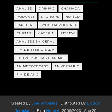
ANÁLISE
OPINIÃO
CHAMADA
PODCAST
N! DROPS
NOTÍCIA
ESPECIAL
KYOUDAI PODCAST
CURTAS
MATÉRIA
REVIEW
ANÁLISES EM GERAL
FIM DE TEMPORADA
SOBRE MÚSICAS E ANIMES
ANIMECOTECAST
ANIVERSÁRIO
FIM DE ANO
Created By
SoraTemplates
| Distributed By
Blogger
Templates
| Blog
Netoin!
- 2006/2026 - Ano 20