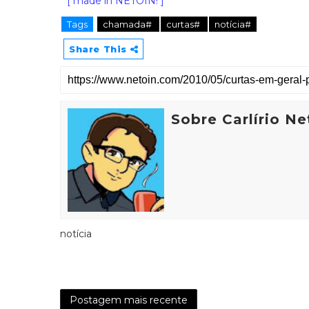
[ made in NETOIN! ]
Tags
chamada#
curtas#
notícia#
Share This
Sobre Carlírio Ne
notícia
Postagem mais recente