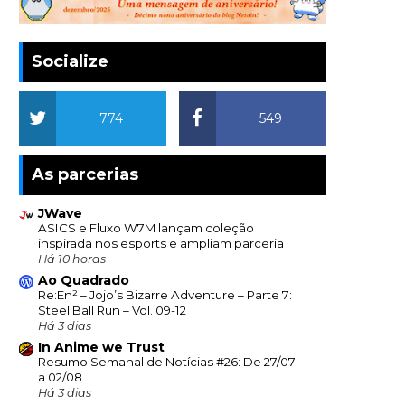
Socialize
774
549
As parcerias
JWave
ASICS e Fluxo W7M lançam coleção
inspirada nos esports e ampliam parceria
Há 10 horas
Ao Quadrado
Re:En² – Jojo’s Bizarre Adventure – Parte 7:
Steel Ball Run – Vol. 09-12
Há 3 dias
In Anime we Trust
Resumo Semanal de Notícias #26: De 27/07
a 02/08
Há 3 dias