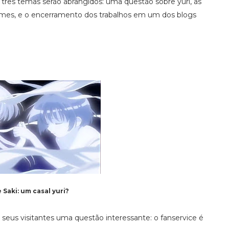
 três temas serão abrangidos: uma questão sobre yuri, as
nimes, e o encerramento dos trabalhos em um dos blogs
Saki: um casal yuri?
 seus visitantes uma questão interessante: o fanservice é