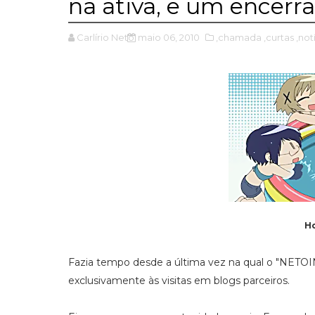
na ativa, e um encerra
Carlírio Neto
maio 06, 2010
,chamada
,curtas
,not
H
Fazia tempo desde a última vez na qual o "NETOI
exclusivamente às visitas em blogs parceiros.