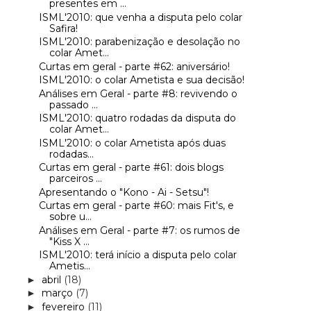
presentes em ...
ISML'2010: que venha a disputa pelo colar
Safira!
ISML'2010: parabenização e desolação no
colar Amet...
Curtas em geral - parte #62: aniversário!
ISML'2010: o colar Ametista e sua decisão!
Análises em Geral - parte #8: revivendo o
passado ...
ISML'2010: quatro rodadas da disputa do
colar Amet...
ISML'2010: o colar Ametista após duas
rodadas...
Curtas em geral - parte #61: dois blogs
parceiros ...
Apresentando o "Kono - Ai - Setsu"!
Curtas em geral - parte #60: mais Fit's, e
sobre u...
Análises em Geral - parte #7: os rumos de
"Kiss X ...
ISML'2010: terá início a disputa pelo colar
Ametis...
abril
(18)
►
março
(7)
►
fevereiro
(11)
►