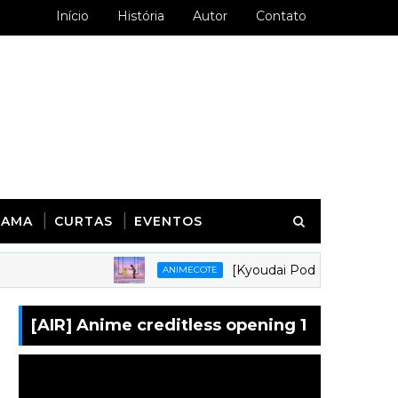
Início
História
Autor
Contato
RAMA
CURTAS
EVENTOS
[Kyoudai Podcast 281] Animes em 
ANIMECOTE
[AIR] Anime creditless opening 1