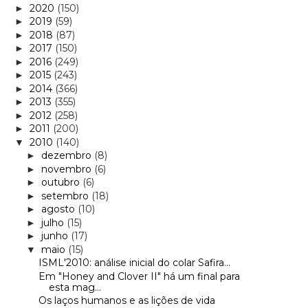
2020
(150)
►
2019
(59)
►
2018
(87)
►
2017
(150)
►
2016
(249)
►
2015
(243)
►
2014
(366)
►
2013
(355)
►
2012
(258)
►
2011
(200)
►
2010
(140)
▼
dezembro
(8)
►
novembro
(6)
►
outubro
(6)
►
setembro
(18)
►
agosto
(10)
►
julho
(15)
►
junho
(17)
►
maio
(15)
▼
ISML'2010: análise inicial do colar Safira...
Em "Honey and Clover II" há um final para
esta mag...
Os laços humanos e as lições de vida