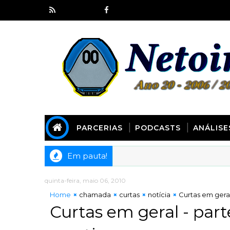
PARCERIAS
PODCASTS
ANÁLISE
Em pauta!
quinta-feira, maio 06, 2010
Home
chamada
curtas
notícia
Curtas em geral
Curtas em geral - part