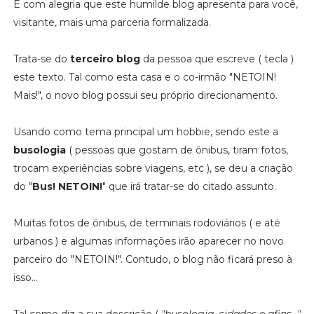
É com alegria que este humilde blog apresenta para você,
visitante, mais uma parceria formalizada.
Trata-se do
terceiro blog
da pessoa que escreve ( tecla )
este texto. Tal como esta casa e o co-irmão "NETOIN!
Mais!", o novo blog possui seu próprio direcionamento.
Usando como tema principal um hobbie, sendo este a
busologia
( pessoas que gostam de ônibus, tiram fotos,
trocam experiências sobre viagens, etc ), se deu a criação
do "
Bus! NETOIN!
" que irá tratar-se do citado assunto.
Muitas fotos de ônibus, de terminais rodoviários ( e até
urbanos ) e algumas informações irão aparecer no novo
parceiro do "NETOIN!". Contudo, o blog não ficará preso à
isso...
Tal como diz a sua descrição (
"busologia, cidades e afins..."