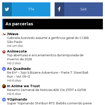
774
549
As parcerias
JWave
Gabriela Azevedo assume a gerência-geral do CCBB
São Paulo
Há um dia
Animecote
Top aberturas e encerramentos da temporada de
inverno de 2026
Há 2 dias
Ao Quadrado
Re:En² – Jojo’s Bizarre Adventure – Parte 7: Steel Ball
Run – Vol. 09-12
Há 6 dias
In Anime we Trust
Resumo Semanal de Notícias #26: De 27/07 a 02/08
Há 6 dias
YOpinando
Super Yopinando Shinbun #73: Bebês comendo peixe