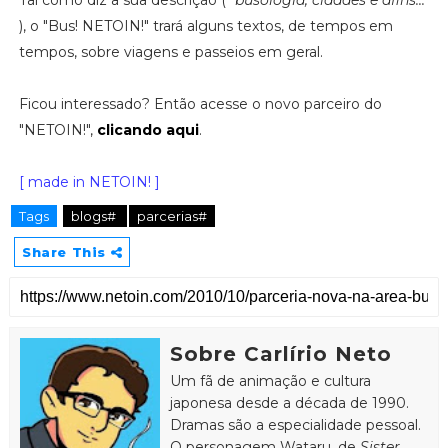
), o "Bus! NETOIN!" trará alguns textos, de tempos em
tempos, sobre viagens e passeios em geral.
Ficou interessado? Então acesse o novo parceiro do
"NETOIN!",
clicando aqui
.
[ made in NETOIN! ]
Tags
blogs#
parcerias#
Share This
Sobre Carlírio Neto
Um fã de animação e cultura
japonesa desde a década de 1990.
Dramas são a especialidade pessoal.
O personagem Wataru, de
Sister