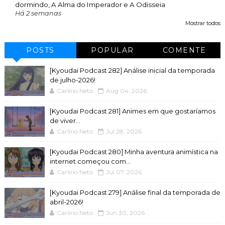
dormindo, A Alma do Imperador e A Odisseia
Há 2 semanas
Mostrar todos
POSTS
POPULAR
COMENTE
[Kyoudai Podcast 282] Análise inicial da temporada
de julho-2026!
Carlírio Neto
Aug 04, 2026
[Kyoudai Podcast 281] Animes em que gostaríamos
de viver...
Carlírio Neto
Jul 28, 2026
[Kyoudai Podcast 280] Minha aventura animística na
internet começou com...
Carlírio Neto
Jul 07, 2026
[Kyoudai Podcast 279] Análise final da temporada de
abril-2026!
Carlírio Neto
Jun 30, 2026