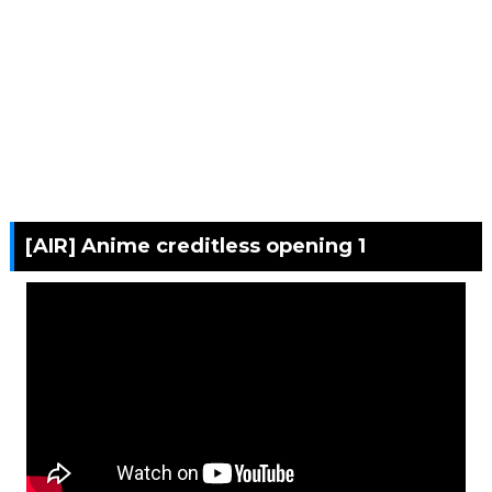
[AIR] Anime creditless opening 1