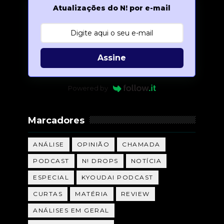
Atualizações do N! por e-mail
Assine
Powered by
Marcadores
ANÁLISE
OPINIÃO
CHAMADA
PODCAST
N! DROPS
NOTÍCIA
ESPECIAL
KYOUDAI PODCAST
CURTAS
MATÉRIA
REVIEW
ANÁLISES EM GERAL