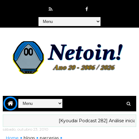
[Kyoudai Podcast 282] Análise inicial da 
sábado, outubro 23, 2010
Home
blogs
parcerias