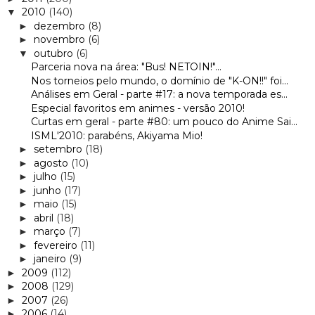
2010
(140)
▼
dezembro
(8)
►
novembro
(6)
►
outubro
(6)
▼
Parceria nova na área: "Bus! NETOIN!"...
Nos torneios pelo mundo, o domínio de "K-ON!!" foi...
Análises em Geral - parte #17: a nova temporada es...
Especial favoritos em animes - versão 2010!
Curtas em geral - parte #80: um pouco do Anime Sai...
ISML'2010: parabéns, Akiyama Mio!
setembro
(18)
►
agosto
(10)
►
julho
(15)
►
junho
(17)
►
maio
(15)
►
abril
(18)
►
março
(7)
►
fevereiro
(11)
►
janeiro
(9)
►
2009
(112)
►
2008
(129)
►
2007
(26)
►
2006
(14)
►