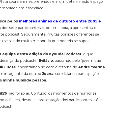
/lista sobre animes preferidos em um determinado espaço
emporada em específico.
usca pelos
melhores animes de outubro entre 2005 e
 dos sete participantes citou uma obra, a apresentou e
este podcast. Seguramente, muitas opiniões diferentes se
 se saindo muito melhor do que poderia se supor.
da equipe desta edição do Kyoudai Podcast
, o que
liderança do podcaster
Evilásio
, passando pelo "jovem que
uk Lucas
, encontrando-se com o retorno do
André "verme
ém integrante da equipe
Joana
, sem falar na participação
 a
minha humilde pessoa
.
 #26
não foi ao ar. Contudo, os momentos de humor se
ho acústico, desde a apresentação dos participantes até as
odcast.