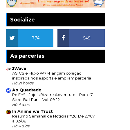
Socialize
774
549
As parcerias
JWave
ASICS e Fluxo W7M lançam coleção
inspirada nos esports e ampliam parceria
Há 21 horas
Ao Quadrado
Re:En² – Jojo’s Bizarre Adventure – Parte 7:
Steel Ball Run – Vol. 09-12
Há 4 dias
In Anime we Trust
Resumo Semanal de Notícias #26: De 27/07
a 02/08
Há 4 dias