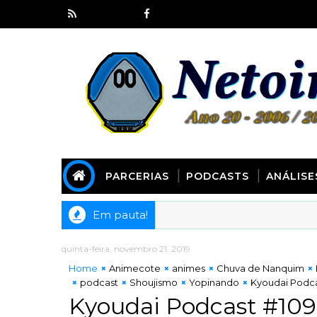
PARCERIAS
PODCASTS
ANÁLISE
Em pauta!
quinta-feira, novembro 21, 2019
Home
Animecote
animes
Chuva de Nanquim
podcast
Shoujismo
Yopinando
Kyoudai Podca
Kyoudai Podcast #109