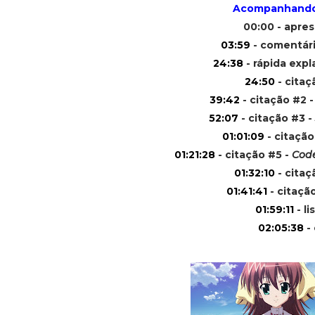
Acompanhando 
00:00 - apre
03:59
- comentár
24:38
- rápida expl
24:50
- citaç
39:42
- citação #2 
52:07
- citação #3 -
01:01:09
- citação
01:21:28
- citação #5 -
Code
01:32:10
- citaç
01:41:41
- citaçã
01:59:11
- li
02:05:38
- 