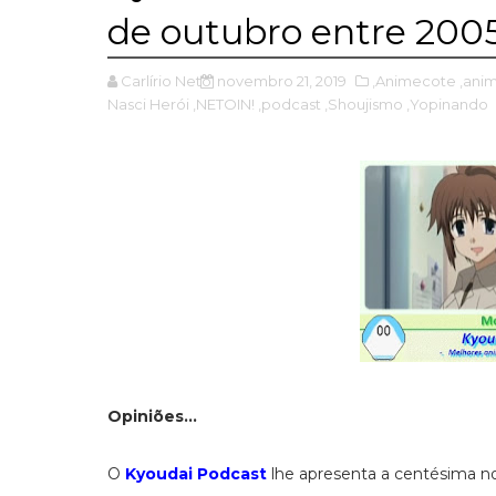
de outubro entre 2005
Carlírio Neto
novembro 21, 2019
,Animecote
,ani
Nasci Herói
,NETOIN!
,podcast
,Shoujismo
,Yopinando
Opiniões...
O
Kyoudai Podcast
lhe apresenta a centésima non