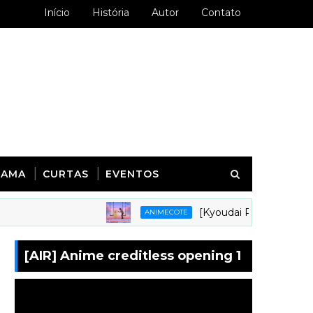
Início
História
Autor
Contato
RAMA
CURTAS
EVENTOS
[Kyoudai Podcast 281] Animes 
ANIMECOTE
[AIR] Anime creditless opening 1