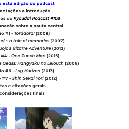
esta edição do podcast
sentações e introdução
ios do
Kyoudai Podcast #108
anação sobre a pauta central
ão #1 -
Toradora!
(2008)
-
ef ~ a tale of memories
(2007)
Jojo's Bizarre Adventure
(2012)
 #4 -
One Punch Man
(2015)
 Geass: Hangyaku no Lelouch
(2006)
ão #6 -
Log Horizon
(2013)
o #7 -
Shin Sekai Yori
(2012)
stas e citações gerais
considerações finais