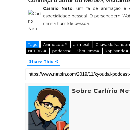
Conheça o autor do
Netoin!
, visitante
Carlírio Neto
, um fã de animação e c
especialidade pessoal. O personagem
Wat
minha humilde pessoa.
Tags
Animecote#
animes#
Chuva de Nanqu
NETOIN!#
podcast#
Shoujismo#
Yopinando#
Share This
Sobre Carlírio Ne