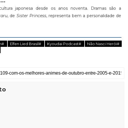
...
ultura japonesa desde os anos noventa. Dramas são a
aru
, de
Sister Princess
, representa bem a personalidade de
im#
Elfen Lied Brasil#
Kyoudai Podcast#
Não Nasci Herói#
to