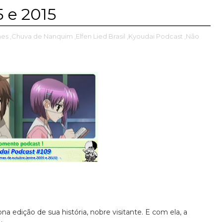
 e 2015
mes
,Chuva de Nanquim
,Elfen Lied Brasil
,Kyoudai Podcast
,Não
a edição de sua história, nobre visitante. E com ela, a