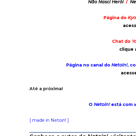
Não Nasci Herói
/
Ne
Página do
Kyo
acess
Chat do
Y
clique 
Página no canal do
Netoin!
, c
acesse
Até a próxima!
O
Netoin!
está com 
[ made in Netoin! ]