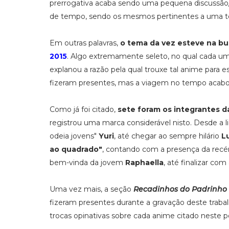
prerrogativa acaba sendo uma pequena discussão
de tempo, sendo os mesmos pertinentes a uma t
Em outras palavras,
o tema da vez esteve na b
2015
. Algo extremamente seleto, no qual cada um
explanou a razão pela qual trouxe tal anime para 
fizeram presentes, mas a viagem no tempo acabou
Como já foi citado,
sete foram os integrantes 
registrou uma marca considerável nisto. Desde a 
odeia jovens"
Yuri
, até chegar ao sempre hilário
L
ao quadrado"
, contando com a presença da rec
bem-vinda da jovem
Raphaella
, até finalizar com
Uma vez mais, a seção
Recadinhos do Padrinho
fizeram presentes durante a gravação deste trabal
trocas opinativas sobre cada anime citado neste p