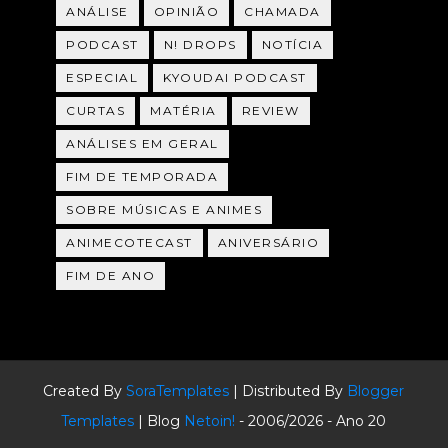
ANÁLISE
OPINIÃO
CHAMADA
PODCAST
N! DROPS
NOTÍCIA
ESPECIAL
KYOUDAI PODCAST
CURTAS
MATÉRIA
REVIEW
ANÁLISES EM GERAL
FIM DE TEMPORADA
SOBRE MÚSICAS E ANIMES
ANIMECOTECAST
ANIVERSÁRIO
FIM DE ANO
Created By
SoraTemplates
| Distributed By
Blogger
Templates
| Blog
Netoin!
- 2006/2026 - Ano 20