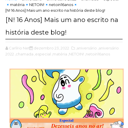
matéria
NETOIN!
netoin16anos
[N! 16 Anos] Mais um ano escrito na história deste blog!
[N! 16 Anos] Mais um ano escrito na
história deste blog!
Carlírio Neto
dezembro 23, 2022
,aniversário
,aniversário
2022
,chamada
,especial
,matéria
,NETOIN!
,netoin16anos