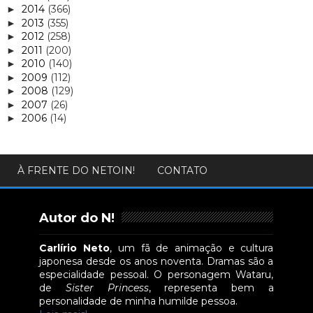
2014
(366)
►
2013
(355)
►
2012
(258)
►
2011
(200)
►
2010
(140)
►
2009
(112)
►
2008
(129)
►
2007
(26)
►
2006
(14)
►
À FRENTE DO NETOIN!
CONTATO
Autor do N!
Carlírio Neto
, um fã de animação e cultura
japonesa desde os anos noventa. Dramas são a
especialidade pessoal. O personagem Wataru,
de
Sister Princess
, representa bem a
personalidade de minha humilde pessoa.