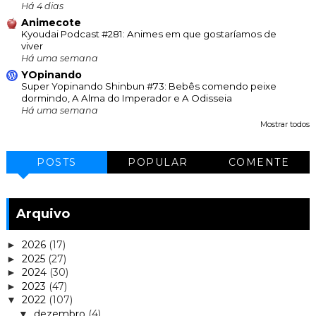
Há 4 dias
Animecote
Kyoudai Podcast #281: Animes em que gostaríamos de
viver
Há uma semana
YOpinando
Super Yopinando Shinbun #73: Bebês comendo peixe
dormindo, A Alma do Imperador e A Odisseia
Há uma semana
Mostrar todos
POSTS
POPULAR
COMENTE
Arquivo
2026
(17)
►
2025
(27)
►
2024
(30)
►
2023
(47)
►
2022
(107)
▼
dezembro
(4)
▼