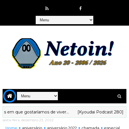
m que gostaríamos de viver...
[Kyoudai Podcast 280] Minha 
sexta-feira, dezembro 23, 2022
Home
aniversário
aniversário 2022
chamada
especial