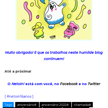
Muito obrigado! E que os trabalhos neste humilde blog
continuem!
Até a próxima!
O
Netoin!
está com você, no
Facebook
e no
Twitter
[ #netoin16anos ]
Tags
aniversário#
aniversário 2022#
chamada#