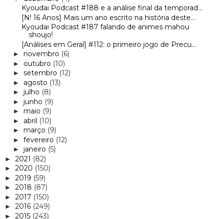
Kyoudai Podcast #188 e a análise final da temporad...
[N! 16 Anos] Mais um ano escrito na história deste...
Kyoudai Podcast #187 falando de animes mahou
shoujo!
[Análises em Geral] #112: o primeiro jogo de Precu...
novembro
(6)
►
outubro
(10)
►
setembro
(12)
►
agosto
(13)
►
julho
(8)
►
junho
(9)
►
maio
(9)
►
abril
(10)
►
março
(9)
►
fevereiro
(12)
►
janeiro
(5)
►
2021
(82)
►
2020
(150)
►
2019
(59)
►
2018
(87)
►
2017
(150)
►
2016
(249)
►
2015
(243)
►