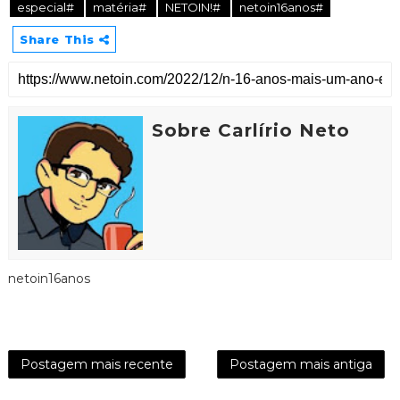
especial#
matéria#
NETOIN!#
netoin16anos#
Share This
Sobre Carlírio Neto
netoin16anos
Postagem mais recente
Postagem mais antiga