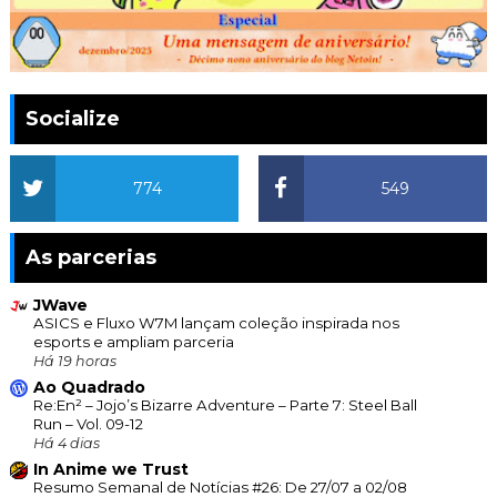
Socialize
774
549
As parcerias
JWave
ASICS e Fluxo W7M lançam coleção inspirada nos
esports e ampliam parceria
Há 19 horas
Ao Quadrado
Re:En² – Jojo’s Bizarre Adventure – Parte 7: Steel Ball
Run – Vol. 09-12
Há 4 dias
In Anime we Trust
Resumo Semanal de Notícias #26: De 27/07 a 02/08