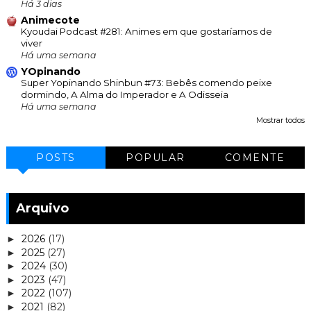
Há 3 dias
Animecote
Kyoudai Podcast #281: Animes em que gostaríamos de
viver
Há uma semana
YOpinando
Super Yopinando Shinbun #73: Bebês comendo peixe
dormindo, A Alma do Imperador e A Odisseia
Há uma semana
Mostrar todos
POSTS
POPULAR
COMENTE
Arquivo
2026
(17)
►
2025
(27)
►
2024
(30)
►
2023
(47)
►
2022
(107)
►
2021
(82)
►