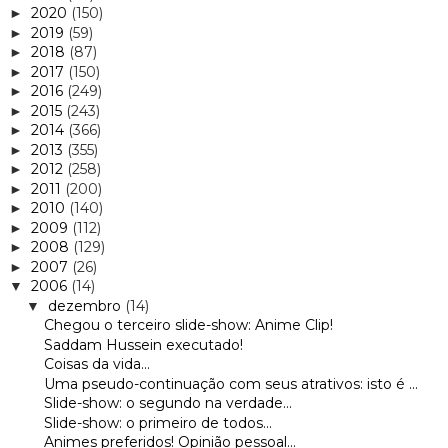
2020
(150)
►
2019
(59)
►
2018
(87)
►
2017
(150)
►
2016
(249)
►
2015
(243)
►
2014
(366)
►
2013
(355)
►
2012
(258)
►
2011
(200)
►
2010
(140)
►
2009
(112)
►
2008
(129)
►
2007
(26)
►
2006
(14)
▼
dezembro
(14)
▼
Chegou o terceiro slide-show: Anime Clip!
Saddam Hussein executado!
Coisas da vida...
Uma pseudo-continuação com seus atrativos: isto é ...
Slide-show: o segundo na verdade...
Slide-show: o primeiro de todos...
Animes preferidos! Opinião pessoal...