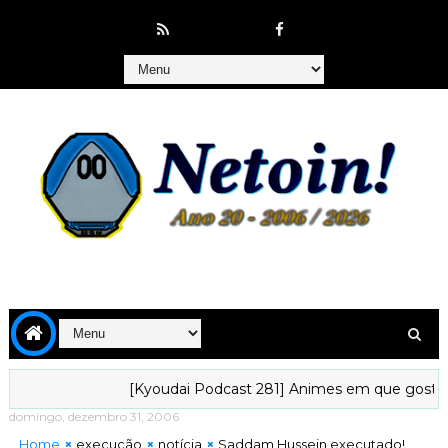
[Kyoudai Podcast 281] Animes em que gostaríamo
domingo, dezembro 31, 2006
Home
execução
notícia
Saddam Hussein executado!