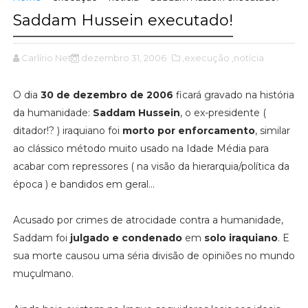
Saddam Hussein executado!
Carlírio Neto
dezembro 31, 2006
,execução
,notícia
O dia
30 de dezembro de 2006
ficará gravado na história
da humanidade:
Saddam Hussein
, o ex-presidente (
ditador!? ) iraquiano foi
morto por enforcamento
, similar
ao clássico método muito usado na Idade Média para
acabar com repressores ( na visão da hierarquia/política da
época ) e bandidos em geral...
Acusado por crimes de atrocidade contra a humanidade,
Saddam foi
julgado e condenado
em
solo iraquiano
. E
sua morte causou uma séria divisão de opiniões no mundo
muçulmano.