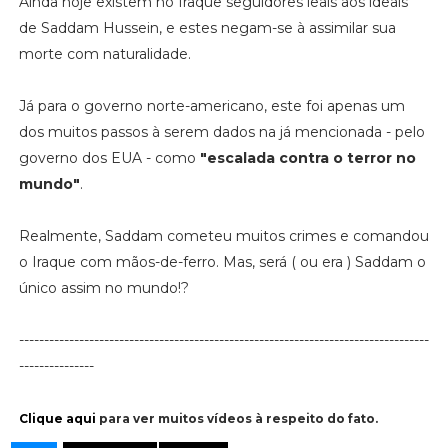
Ainda hoje existem no Iraque seguidores leais aos ideais
de Saddam Hussein, e estes negam-se à assimilar sua
morte com naturalidade.
Já para o governo norte-americano, este foi apenas um
dos muitos passos à serem dados na já mencionada - pelo
governo dos EUA - como
"escalada contra o terror no
mundo"
.
Realmente, Saddam cometeu muitos crimes e comandou
o Iraque com mãos-de-ferro. Mas, será ( ou era ) Saddam o
único assim no mundo!?
----------------------------------------------------------------------------------
---------------
Clique aqui
para ver muitos vídeos à respeito do fato.