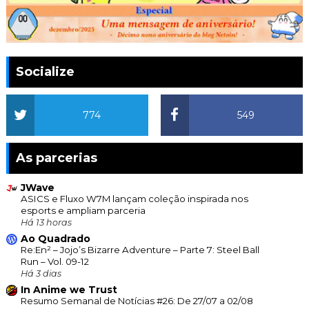
Socialize
774
549
As parcerias
JWave
ASICS e Fluxo W7M lançam coleção inspirada nos
esports e ampliam parceria
Há 13 horas
Ao Quadrado
Re:En² – Jojo’s Bizarre Adventure – Parte 7: Steel Ball
Run – Vol. 09-12
Há 3 dias
In Anime we Trust
Resumo Semanal de Notícias #26: De 27/07 a 02/08