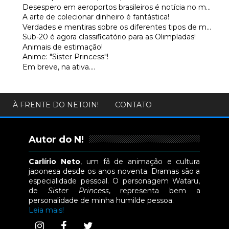
Desespero em aeroportos brasileiros é notícia no m...
A arte de colecionar dinheiro é fantástica!
Verdades e mentiras sobre os diferentes tipos de m...
Sub-20 é agora classificatório para as Olimpíadas!
Animais de estimação!
Anime: "Sister Princess"!
Em breve, na ativa....
À FRENTE DO NETOIN!
CONTATO
Autor do N!
Carlírio Neto
, um fã de animação e cultura
japonesa desde os anos noventa. Dramas são a
especialidade pessoal. O personagem Wataru,
de
Sister Princess
, representa bem a
personalidade de minha humilde pessoa.
Leia mais!