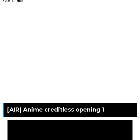
Até mais!
[AIR] Anime creditless opening 1