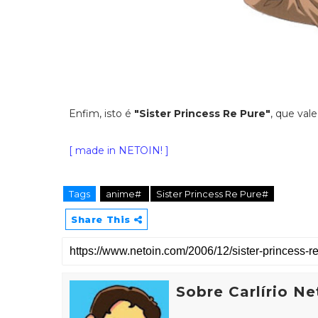
Enfim, isto é
"Sister Princess Re Pure"
, que val
[ made in NETOIN! ]
Tags
anime#
Sister Princess Re Pure#
Share This
Sobre Carlírio Ne