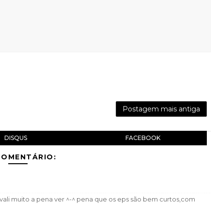
Postagem mais antiga
DISQUS
FACEBOOK
COMENTÁRIO:
 vali muito a pena ver ^-^ pena que os eps são bem curtos,com