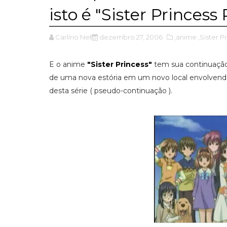
isto é "Sister Princess
Carlírio Neto
dezembro 27, 2006
,anime
,Sister P
E o anime
"Sister Princess"
tem sua continuação
de uma nova estória em um novo local envolven
desta série ( pseudo-continuação ).