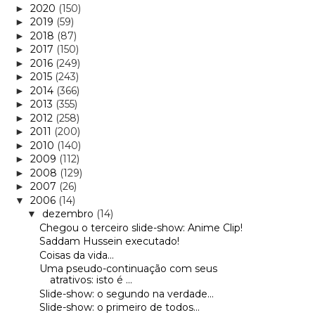
2020
(150)
►
2019
(59)
►
2018
(87)
►
2017
(150)
►
2016
(249)
►
2015
(243)
►
2014
(366)
►
2013
(355)
►
2012
(258)
►
2011
(200)
►
2010
(140)
►
2009
(112)
►
2008
(129)
►
2007
(26)
►
2006
(14)
▼
dezembro
(14)
▼
Chegou o terceiro slide-show: Anime Clip!
Saddam Hussein executado!
Coisas da vida...
Uma pseudo-continuação com seus
atrativos: isto é ...
Slide-show: o segundo na verdade...
Slide-show: o primeiro de todos...