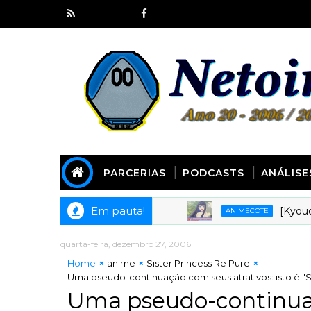
PARCERIAS
PODCASTS
ANÁLISE
Em pauta!
[Kyoudai Pod
ANIMECOTE
quarta-feira, dezembro 27, 2006
Home
anime
Sister Princess Re Pure
Uma pseudo-continuação com seus atrativos: isto é "Si
Uma pseudo-continuaç