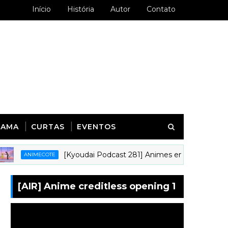
Início
História
Autor
Contato
RAMA
CURTAS
EVENTOS
[Kyoudai Podcast 281] Animes em que gostaríamos de
ANIMECOTE
[AIR] Anime creditless opening 1