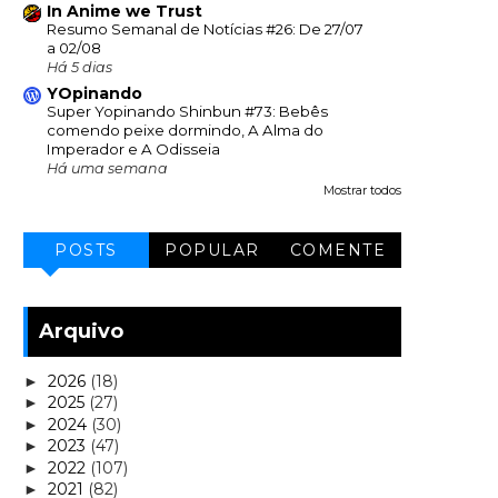
In Anime we Trust
Resumo Semanal de Notícias #26: De 27/07
a 02/08
Há 5 dias
YOpinando
Super Yopinando Shinbun #73: Bebês
comendo peixe dormindo, A Alma do
Imperador e A Odisseia
Há uma semana
Mostrar todos
POSTS
POPULAR
COMENTE
Arquivo
2026
(18)
►
2025
(27)
►
2024
(30)
►
2023
(47)
►
2022
(107)
►
2021
(82)
►