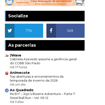
Socialize
774
549
As parcerias
JWave
Gabriela Azevedo assume a gerência-geral
do CCBB São Paulo
Há 17 horas
Animecote
Top aberturas e encerramentos da
temporada de inverno de 2026
Há um dia
Ao Quadrado
Re:En² – Jojo’s Bizarre Adventure – Parte 7:
Steel Ball Run – Vol. 09-12
Há 5 dias