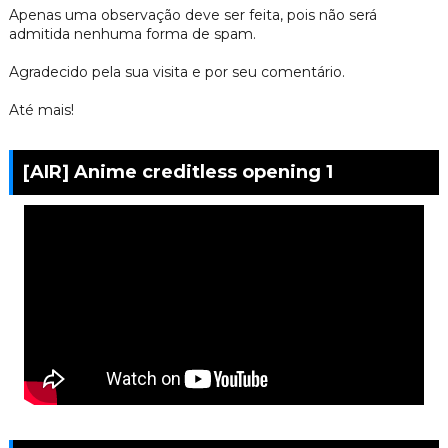
Apenas uma observação deve ser feita, pois não será
admitida nenhuma forma de spam.
Agradecido pela sua visita e por seu comentário.
Até mais!
[AIR] Anime creditless opening 1