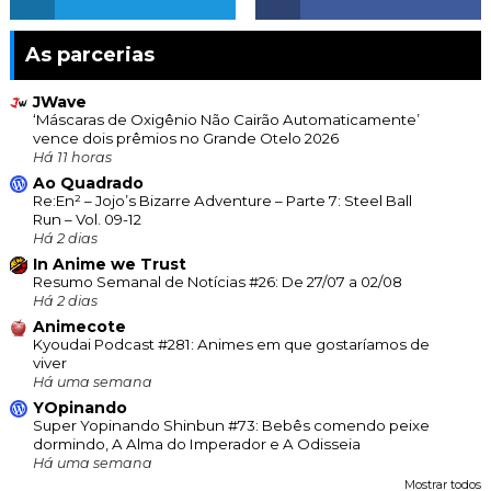
As parcerias
JWave
‘Máscaras de Oxigênio Não Cairão Automaticamente’
vence dois prêmios no Grande Otelo 2026
Há 11 horas
Ao Quadrado
Re:En² – Jojo’s Bizarre Adventure – Parte 7: Steel Ball
Run – Vol. 09-12
Há 2 dias
In Anime we Trust
Resumo Semanal de Notícias #26: De 27/07 a 02/08
Há 2 dias
Animecote
Kyoudai Podcast #281: Animes em que gostaríamos de
viver
Há uma semana
YOpinando
Super Yopinando Shinbun #73: Bebês comendo peixe
dormindo, A Alma do Imperador e A Odisseia
Há uma semana
Mostrar todos