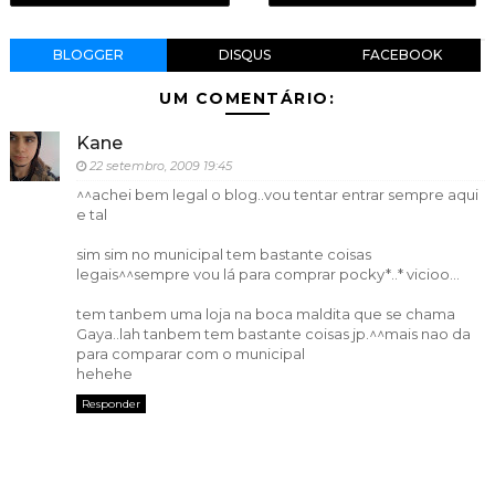
BLOGGER
DISQUS
FACEBOOK
UM COMENTÁRIO:
Kane
22 setembro, 2009 19:45
^^achei bem legal o blog..vou tentar entrar sempre aqui
e tal
sim sim no municipal tem bastante coisas
legais^^sempre vou lá para comprar pocky*..* vicioo...
tem tanbem uma loja na boca maldita que se chama
Gaya..lah tanbem tem bastante coisas jp.^^mais nao da
para comparar com o municipal
hehehe
Responder