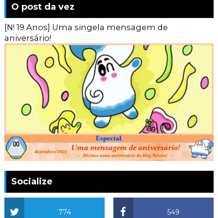
O post da vez
[N! 19 Anos] Uma singela mensagem de
aniversário!
Socialize
774
549