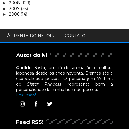
2008
(129)
►
2007
(26)
►
2006
(14)
►
À FRENTE DO NETOIN!
CONTATO
Autor do N!
Carlírio Neto
, um fã de animação e cultura
japonesa desde os anos noventa. Dramas são a
especialidade pessoal. O personagem Wataru,
de
Sister Princess
, representa bem a
personalidade de minha humilde pessoa.
Leia mais!
Feed RSS!