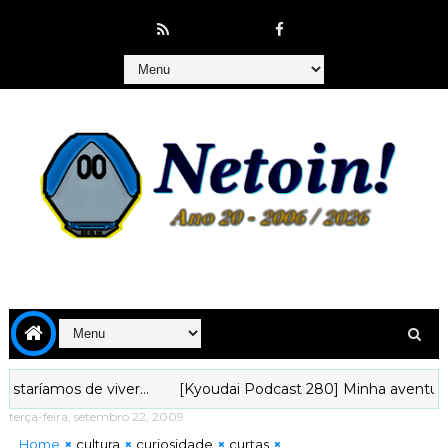
íamos de viver...
[Kyoudai Podcast 280] Minha aventura ani
terça-feira, setembro 22, 2009
Home
cultura
curiosidade
curtas