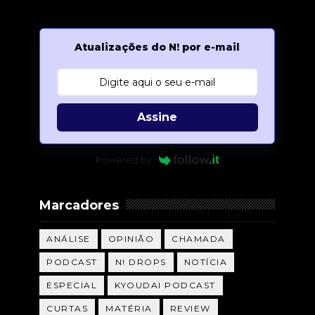
Atualizações do N! por e-mail
Assine
Powered by
Marcadores
ANÁLISE
OPINIÃO
CHAMADA
PODCAST
N! DROPS
NOTÍCIA
ESPECIAL
KYOUDAI PODCAST
CURTAS
MATÉRIA
REVIEW