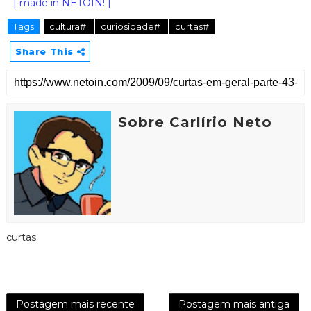
[ made in NETOIN! ]
Tags
cultura#
curiosidade#
curtas#
Share This
Sobre Carlírio Neto
curtas
Postagem mais recente
Postagem mais antiga