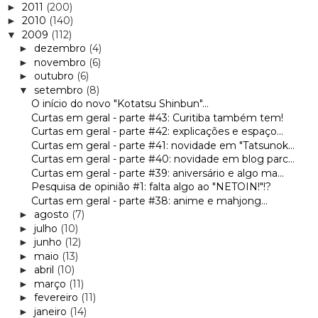
2011
(200)
►
2010
(140)
►
2009
(112)
▼
dezembro
(4)
►
novembro
(6)
►
outubro
(6)
►
setembro
(8)
▼
O início do novo "Kotatsu Shinbun"...
Curtas em geral - parte #43: Curitiba também tem!
Curtas em geral - parte #42: explicações e espaço...
Curtas em geral - parte #41: novidade em "Tatsunok...
Curtas em geral - parte #40: novidade em blog parc...
Curtas em geral - parte #39: aniversário e algo ma...
Pesquisa de opinião #1: falta algo ao "NETOIN!"!?
Curtas em geral - parte #38: anime e mahjong...
agosto
(7)
►
julho
(10)
►
junho
(12)
►
maio
(13)
►
abril
(10)
►
março
(11)
►
fevereiro
(11)
►
janeiro
(14)
►