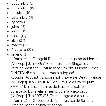
dezembro
(24)
►
novembro
(19)
►
outubro
(18)
►
setembro
(19)
►
agosto
(12)
►
julho
(15)
►
junho
(15)
►
maio
(13)
►
abril
(27)
►
março
(28)
►
fevereiro
(22)
►
janeiro
(31)
▼
Informação - Dengeki Bunko e seu jogo no ocidente!
[N! Drops] Jan'2015 #15: mentiras em Shigatsu...
Volta ao Passado - Fofura sem fim em Tsubasa Chron...
O NETOIN! e sua nova marca atingida!
Kyoudai Podcast #2: sobre light novels e Death Parade
[N! Drops] Jan'2015 #14: Dog Days" e o fim do prim...
SMA #41: músicas temas de traps masculinos!
Sonata do bom relaxamento com a Nakoruru...
[N! Drops] Jan'2015 #13: Tsubaki, agora é a sua ve...
Informação - O retorno da fase clássica de Sailor ...
Uma novidade à vista de todos!