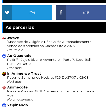
774
549
As parcerias
JWave
‘Máscaras de Oxigênio Não Cairão Automaticamente’
vence dois prêmios no Grande Otelo 2026
Há um dia
Ao Quadrado
Re:En² – Jojo’s Bizarre Adventure – Parte 7: Steel Ball
Run – Vol. 09-12
Há 3 dias
In Anime we Trust
Resumo Semanal de Notícias #26: De 27/07 a 02/08
Há 3 dias
Animecote
Kyoudai Podcast #281: Animes em que gostaríamos de
viver
Há uma semana
YOpinando