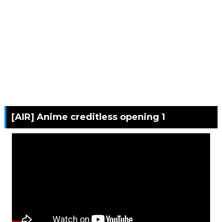
[AIR] Anime creditless opening 1