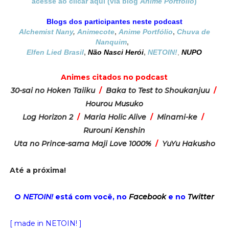
acesse ao clicar aqui (via blog
Anime Portfólio
)
Blogs dos participantes neste podcast
Alchemist Nany
,
Animecote
,
Anime Portfólio
,
Chuva de
Nanquim
,
Elfen Lied Brasil
,
Não Nasci Herói
,
NETOIN!
,
NUPO
Animes citados no podcast
30-sai no Hoken Taiiku
/
Baka to Test to Shoukanjuu
/
Hourou Musuko
Log Horizon 2
/
Maria Holic Alive
/
Minami-ke
/
Rurouni Kenshin
Uta no Prince-sama Maji Love 1000%
/
YuYu Hakusho
Até a próxima!
O
NETOIN!
está com você, no
Facebook
e no
Twitter
[ made in NETOIN! ]