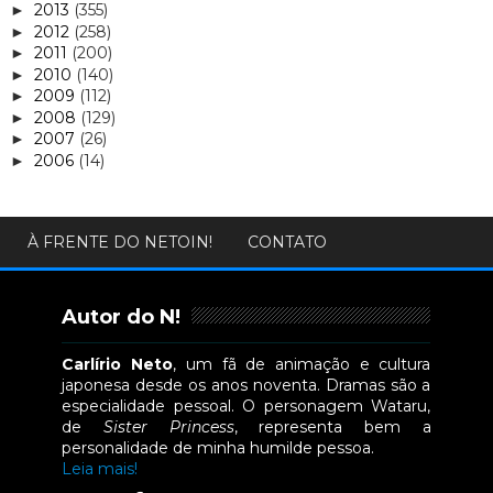
2013
(355)
►
2012
(258)
►
2011
(200)
►
2010
(140)
►
2009
(112)
►
2008
(129)
►
2007
(26)
►
2006
(14)
►
À FRENTE DO NETOIN!
CONTATO
Autor do N!
Carlírio Neto
, um fã de animação e cultura
japonesa desde os anos noventa. Dramas são a
especialidade pessoal. O personagem Wataru,
de
Sister Princess
, representa bem a
personalidade de minha humilde pessoa.
Leia mais!