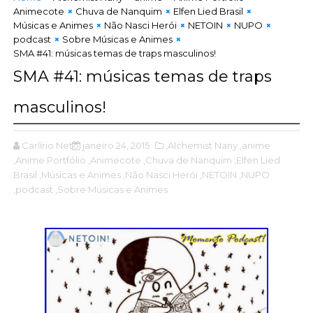
Animecote
Chuva de Nanquim
Elfen Lied Brasil
Músicas e Animes
Não Nasci Herói
NETOIN
NUPO
podcast
Sobre Músicas e Animes
SMA #41: músicas temas de traps masculinos!
SMA #41: músicas temas de traps
masculinos!
Carlírio Neto
janeiro 24, 2015
,Alchemist Nany
,anime
,Anime Portfólio
,Animecote
,Chuva de Nanquim
,Elfen Lied
Brasil
,Músicas e Animes
,Não Nasci Herói
,NETOIN
,NUPO
,podcast
,Sobre Músicas e Animes