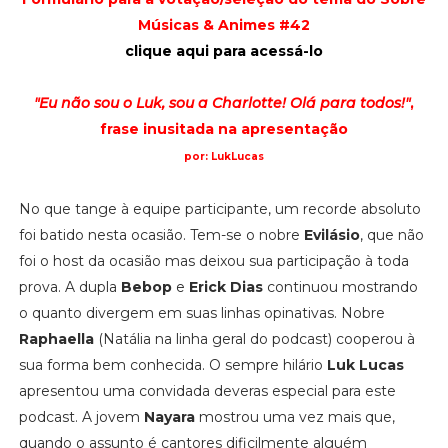
Músicas & Animes #42
clique aqui para acessá-lo
"Eu não sou o Luk, sou a Charlotte! Olá para todos!"
,
frase inusitada na apresentação
por: LukLucas
No que tange à equipe participante, um recorde absoluto
foi batido nesta ocasião. Tem-se o nobre
Evilásio
, que não
foi o host da ocasião mas deixou sua participação à toda
prova. A dupla
Bebop
e
Erick Dias
continuou mostrando
o quanto divergem em suas linhas opinativas. Nobre
Raphaella
(Natália na linha geral do podcast) cooperou à
sua forma bem conhecida. O sempre hilário
Luk Lucas
apresentou uma convidada deveras especial para este
podcast. A jovem
Nayara
mostrou uma vez mais que,
quando o assunto é cantores dificilmente alguém