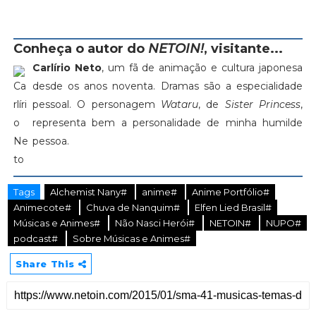
Conheça o autor do
NETOIN!
, visitante...
Carlírio Neto
, um fã de animação e cultura japonesa
desde os anos noventa. Dramas são a especialidade
pessoal. O personagem
Wataru
, de
Sister Princess
,
representa bem a personalidade de minha humilde
pessoa.
Tags
Alchemist Nany#
anime#
Anime Portfólio#
Animecote#
Chuva de Nanquim#
Elfen Lied Brasil#
Músicas e Animes#
Não Nasci Herói#
NETOIN#
NUPO#
podcast#
Sobre Músicas e Animes#
Share This