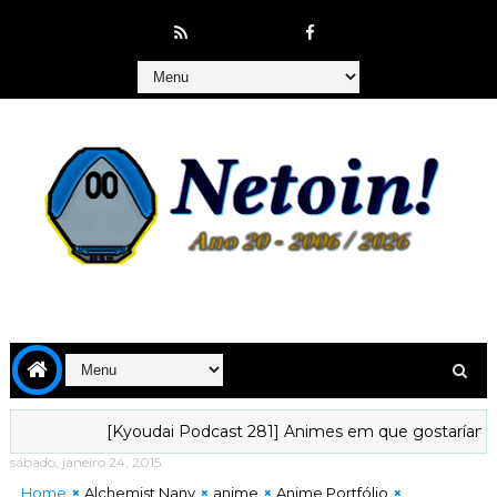
[Kyoudai Podcast 281] Animes em que gostaríamos de v
sábado, janeiro 24, 2015
Home
Alchemist Nany
anime
Anime Portfólio