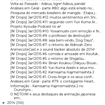
Volta ao Passado - Adeus, tigre! Adeus, panda!
Análises em Geral - parte #80: algo está errado no...
Pesquisa do mercado brasileiro de mangás - Etapa j...
[N! Drops] Jan'2015 #12: muitos sentimentos em Shi...
[N! Drops] Jan'2015 #11: seguindo com Yuri Kuma Ar...
Projeto Kyoudai Podcast no ar!
[N! Drops] Jan'2015 #10: Yowamushi com emoção e fe...
[N! Drops] Jan'2015 #9: o professor da destruição!
[N! Drops] Jan'2015 #8: seja bem-vindo, Dog Days"...
[N! Drops] Jan'2015 #7: o retorno de Aldnoah Zero
AnimecoteCast e o sound tracker absoluto de 2014!
[N! Drops] Jan'2015 #6: comida e amizade em Koufuk...
[N! Drops] Jan'2015 #5: o retorno de Shigatsu...
[N! Drops] Jan'2015 #4: Binan Koukou Chikyuu Bouei...
[N! Drops] Jan'2015 #3: Yuri Kuma Arashi e seus mo...
[N! Drops] Jan'2015 #2: Kamisama Hajimemashita 2
[N! Drops] Jan'2015 #1: Cross Ange e os seus confl...
Análises em Geral - parte #79: o contagiante Heart...
Informação - Kamisama Hajimemashita 2 no
Crunchyro...
O NETOIN! e seus destaques da animação japonesa
em...
2014
(366)
►