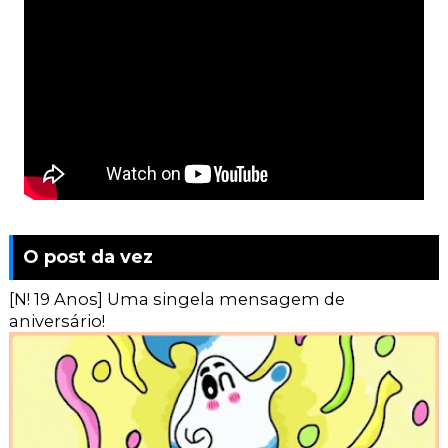
O post da vez
[N! 19 Anos] Uma singela mensagem de
aniversário!