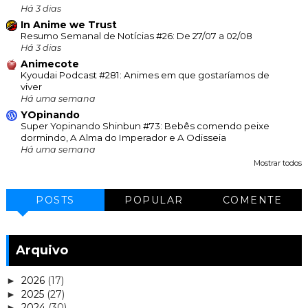
Há 3 dias
In Anime we Trust
Resumo Semanal de Notícias #26: De 27/07 a 02/08
Há 3 dias
Animecote
Kyoudai Podcast #281: Animes em que gostaríamos de
viver
Há uma semana
YOpinando
Super Yopinando Shinbun #73: Bebês comendo peixe
dormindo, A Alma do Imperador e A Odisseia
Há uma semana
Mostrar todos
POSTS
POPULAR
COMENTE
Arquivo
2026
(17)
►
2025
(27)
►
2024
(30)
►