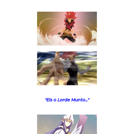
"Eis o Lorde Munto..."