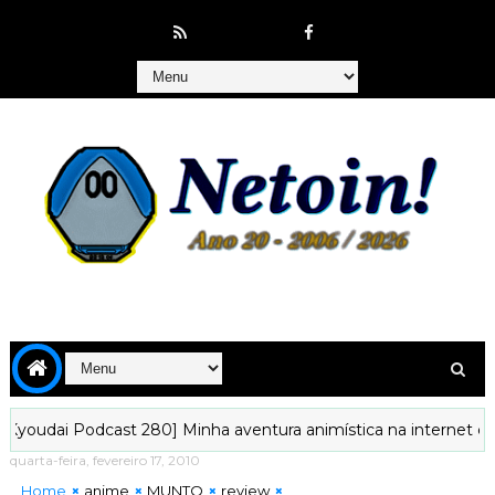
i Podcast 280] Minha aventura animística na internet começou 
quarta-feira, fevereiro 17, 2010
Home
anime
MUNTO
review