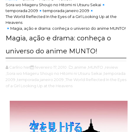
Sora wo Miageru Shoujo no Hitomi ni Utsuru Sekai
temporada 2009
temporada janeiro 2009
The World Reflected In the Eyes of a Girl Looking Up at the
Heavens
Magia, ação e drama: conheça o universo do anime MUNTO!
Magia, ação e drama: conheça o
universo do anime MUNTO!
Carlírio Neto
fevereiro 17, 2010
,anime
,MUNTO
,review
,Sora wo Miageru Shoujo no Hitomi ni Utsuru Sekai
,temporada
2009
,temporada janeiro 2009
,The World Reflected In the Eyes
of a Girl Looking Up at the Heavens