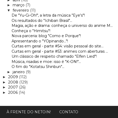
março
(7)
►
fevereiro
(11)
▼
De "Yu-Gi-Oh!", a letra da música "Eye's"!
Os resultados do "Ichiban Brasil"...
Magia, ação e drama: conheça o universo do anime M...
Conheça o "Himitsu"!
Nova parceria: blog "Como e Porque"!
Apresentando o "YOpinando..."!
Curtas em geral - parte #54: visão pessoal do site...
Curtas em geral - parte #53: animes com aberturas ...
Um clássico de respeito chamado "Elfen Lied"!
Música, risadas e moe: isso é "K-ON!"...
O fim do "Kotatsu Shinbun"...
janeiro
(9)
►
2009
(112)
►
2008
(129)
►
2007
(26)
►
2006
(14)
►
À FRENTE DO NETOIN!
CONTATO