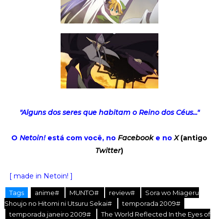
"Alguns dos seres que habitam o Reino dos Céus..."
O
Netoin!
está com você, no
Facebook
e no
X
(antigo
Twitter
)
[ made in Netoin! ]
Tags
anime#
MUNTO#
review#
Sora wo Miageru
Shoujo no Hitomi ni Utsuru Sekai#
temporada 2009#
temporada janeiro 2009#
The World Reflected In the Eyes of