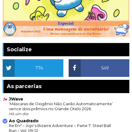
Socialize
774
549
As parcerias
JWave
‘Máscaras de Oxigênio Não Cairão Automaticamente’
vence dois prêmios no Grande Otelo 2026
Há um dia
Ao Quadrado
Re:En² – Jojo’s Bizarre Adventure – Parte 7: Steel Ball
Run – Vol. 09-12