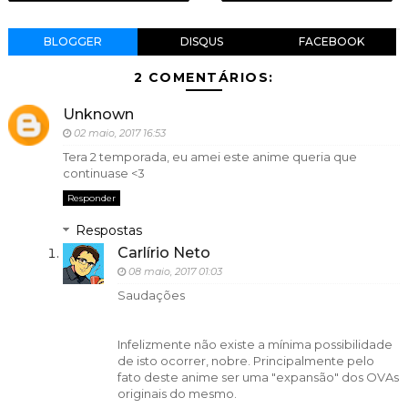
BLOGGER
DISQUS
FACEBOOK
2 COMENTÁRIOS:
Unknown
02 maio, 2017 16:53
Tera 2 temporada, eu amei este anime queria que
continuase <3
Responder
Respostas
Carlírio Neto
08 maio, 2017 01:03
Saudações
Infelizmente não existe a mínima possibilidade
de isto ocorrer, nobre. Principalmente pelo
fato deste anime ser uma "expansão" dos OVAs
originais do mesmo.