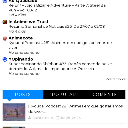
Ao Quadrado
Re:En² – Jojo’s Bizarre Adventure – Parte 7: Steel Ball
Run – Vol. 09-12
Há 4 dias
In Anime we Trust
Resumo Semanal de Notícias #26: De 27/07 a 02/08
Há 4 dias
Animecote
Kyoudai Podcast #281: Animes em que gostaríamos de
viver
Há uma semana
YOpinando
Super Yopinando Shinbun #73: Bebês comendo peixe
dormindo, A Alma do Imperador e A Odisseia
Há uma semana
Mostrar todos
POSTS
POPULAR
COMENTE
[Kyoudai Podcast 281] Animes em que gostaríamos
de viver...
Carlírio Neto
Jul 28, 2026