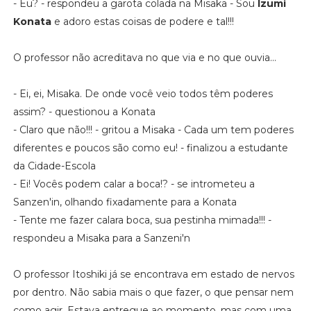
- Eu? - respondeu a garota colada na Misaka - Sou
Izumi
Konata
e adoro estas coisas de podere e tal!!!
O professor não acreditava no que via e no que ouvia...
- Ei, ei, Misaka. De onde você veio todos têm poderes
assim? - questionou a Konata
- Claro que não!!! - gritou a Misaka - Cada um tem poderes
diferentes e poucos são como eu! - finalizou a estudante
da Cidade-Escola
- Ei! Vocês podem calar a boca!? - se intrometeu a
Sanzen'in, olhando fixadamente para a Konata
- Tente me fazer calara boca, sua pestinha mimada!!! -
respondeu a Misaka para a Sanzeni'n
O professor Itoshiki já se encontrava em estado de nervos
por dentro. Não sabia mais o que fazer, o que pensar nem
como agir. Estava entregue ao momento, mas com uma