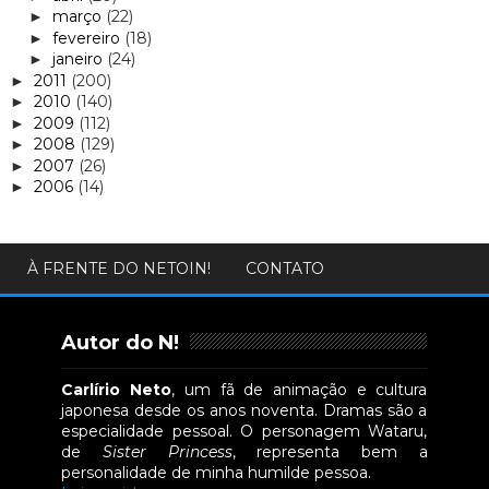
março
(22)
►
fevereiro
(18)
►
janeiro
(24)
►
2011
(200)
►
2010
(140)
►
2009
(112)
►
2008
(129)
►
2007
(26)
►
2006
(14)
►
À FRENTE DO NETOIN!
CONTATO
Autor do N!
Carlírio Neto
, um fã de animação e cultura
japonesa desde os anos noventa. Dramas são a
especialidade pessoal. O personagem Wataru,
de
Sister Princess
, representa bem a
personalidade de minha humilde pessoa.