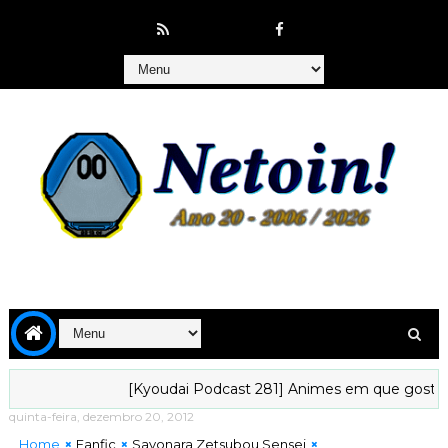
[Kyoudai Podcast 281] Animes em que gostaríamos de 
quinta-feira, dezembro 20, 2012
Home
Fanfic
Sayonara Zetsubou Sensei