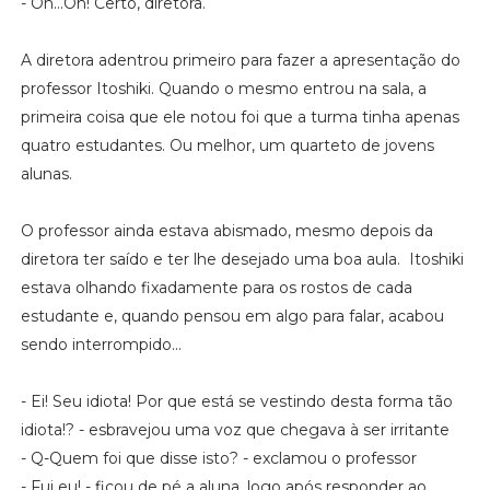
- Oh...Oh! Certo, diretora.
A diretora adentrou primeiro para fazer a apresentação do
professor Itoshiki. Quando o mesmo entrou na sala, a
primeira coisa que ele notou foi que a turma tinha apenas
quatro estudantes. Ou melhor, um quarteto de jovens
alunas.
O professor ainda estava abismado, mesmo depois da
diretora ter saído e ter lhe desejado uma boa aula. Itoshiki
estava olhando fixadamente para os rostos de cada
estudante e, quando pensou em algo para falar, acabou
sendo interrompido...
- Ei! Seu idiota! Por que está se vestindo desta forma tão
idiota!? - esbravejou uma voz que chegava à ser irritante
- Q-Quem foi que disse isto? - exclamou o professor
- Fui eu! - ficou de pé a aluna, logo após responder ao