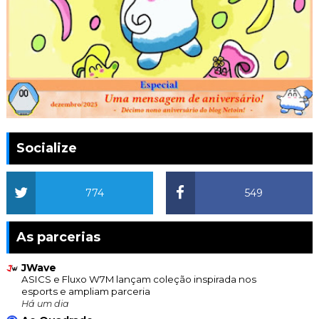
Socialize
774
549
As parcerias
JWave
ASICS e Fluxo W7M lançam coleção inspirada nos
esports e ampliam parceria
Há um dia