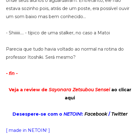
onde seus alunos o aguardavam. Entretanto, ele não
estava sozinho pois, atrás de um poste, era possível ouvir
um som baixo mas bem conhecido...
- Shiiiiii.... - típico de uma stalker, no caso a Matoi
Parecia que tudo havia voltado ao normal na rotina do
professor Itoshiki. Será mesmo?
- fin -
Veja a review de
Sayonara Zetsubou Sensei
ao clicar
aqui
Desespere-se com o
NETOIN!
:
Facebook
/
Twitter
[ made in NETOIN! ]