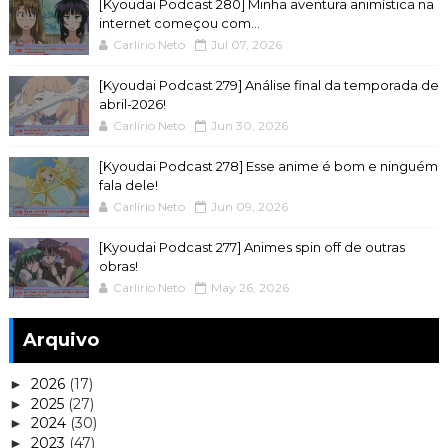
[Kyoudai Podcast 280] Minha aventura animística na
internet começou com...
Carlírio Neto
Jul 07, 2026
[Kyoudai Podcast 279] Análise final da temporada de
abril-2026!
Carlírio Neto
Jun 30, 2026
[Kyoudai Podcast 278] Esse anime é bom e ninguém
fala dele!
Carlírio Neto
Jun 09, 2026
[Kyoudai Podcast 277] Animes spin off de outras
obras!
Carlírio Neto
May 26, 2026
Arquivo
2026
(17)
►
2025
(27)
►
2024
(30)
►
2023
(47)
►