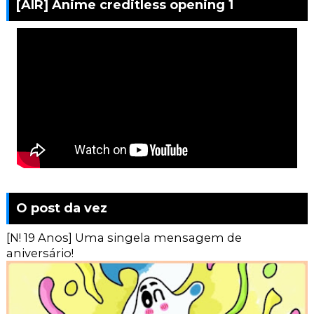
[AIR] Anime creditless opening 1
O post da vez
[N! 19 Anos] Uma singela mensagem de
aniversário!