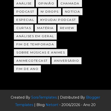
ANÁLISE
OPINIÃO
CHAMADA
PODCAST
N! DROPS
NOTÍCIA
ESPECIAL
KYOUDAI PODCAST
CURTAS
MATÉRIA
REVIEW
ANÁLISES EM GERAL
FIM DE TEMPORADA
SOBRE MÚSICAS E ANIMES
ANIMECOTECAST
ANIVERSÁRIO
FIM DE ANO
Created By
SoraTemplates
| Distributed By
Blogger
Templates
| Blog
Netoin!
- 2006/2026 - Ano 20