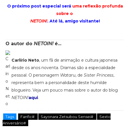
O próximo post especial será
uma reflexão profunda
sobre o
NETOIN!
. Até lá,
amigo visitante!
O autor do
NETOIN!
é...
Carlírio Neto
, um fã de animação e cultura japonesa
desde os anos noventa. Dramas são a especialidade
pessoal. O personagem
Wataru
, de
Sister Princess
,
representa bem a personalidade deste humilde
blogueiro. Veja um pouco mais sobre o autor do blog
NETOIN!
aqui
.
Tags
Fanfic#
Sayonara Zetsubou Sensei#
Sexto
Aniversário#