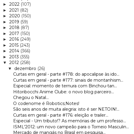
2022
(107)
►
2021
(82)
►
2020
(150)
►
2019
(59)
►
2018
(87)
►
2017
(150)
►
2016
(249)
►
2015
(243)
►
2014
(366)
►
2013
(355)
►
2012
(258)
▼
dezembro
(26)
▼
Curtas em geral - parte #178: do apocalipse às ido...
Curtas em geral - parte #177: sinais de montanhism...
Especial: momento de ternura com Binchou-tan...
Hitoribocchi Anime Clube: o novo blog parceiro...
Chegou o Natal...
O codenome é Robotics;Notes!
São seis anos de muita alegria: isto é ser NETOIN!...
Curtas em geral - parte #176: eleição e trailer...
Especial - Um tributo!? As memórias de um professo...
ISML'2012: um novo campeão para o Torneio Masculin...
Mercado de mangás no Brasil em pesquisa...