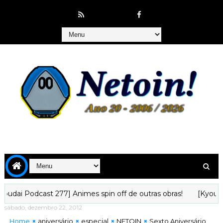
dcast 277] Animes spin off de outras obras!
[Kyoudai Podcas
sábado, dezembro 22, 2012
Home
aniversário
especial
NETOIN
Sexto Aniversário