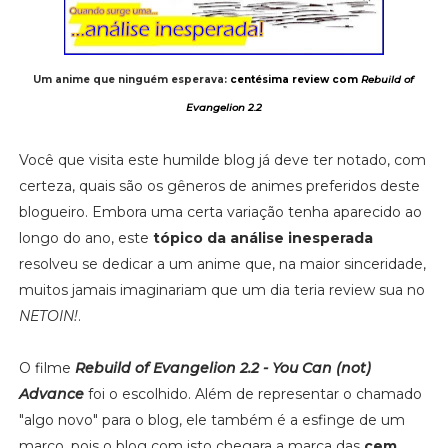
Um anime que ninguém esperava:
centésima review com
Rebuild of
Evangelion 2.2
Você que visita este humilde blog já deve ter notado, com
certeza, quais são os gêneros de animes preferidos deste
blogueiro. Embora uma certa variação tenha aparecido ao
longo do ano, este
tópico da análise inesperada
resolveu se dedicar a um anime que, na maior sinceridade,
muitos jamais imaginariam que um dia teria review sua no
NETOIN!
.
O filme
Rebuild of Evangelion 2.2 - You Can (not)
Advance
foi o escolhido. Além de representar o chamado
"algo novo" para o blog, ele também é a esfinge de um
marco, pois o blog com isto chegara a marca das
cem