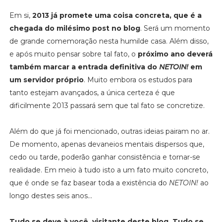
Em si,
2013 já promete uma coisa concreta, que é a
chegada do milésimo post no blog
. Será um momento
de grande comemoração nesta humilde casa. Além disso,
e após muito pensar sobre tal fato, o
próximo ano deverá
também marcar a entrada definitiva do
NETOIN!
em
um servidor próprio
. Muito embora os estudos para
tanto estejam avançados, a única certeza é que
dificilmente 2013 passará sem que tal fato se concretize.
Além do que já foi mencionado, outras ideias pairam no ar.
De momento, apenas devaneios mentais dispersos que,
cedo ou tarde, poderão ganhar consistência e tornar-se
realidade. Em meio à tudo isto a um fato muito concreto,
que é onde se faz basear toda a existência do
NETOIN!
ao
longo destes seis anos...
Tudo se deve à você, visitante deste blog. Tudo se