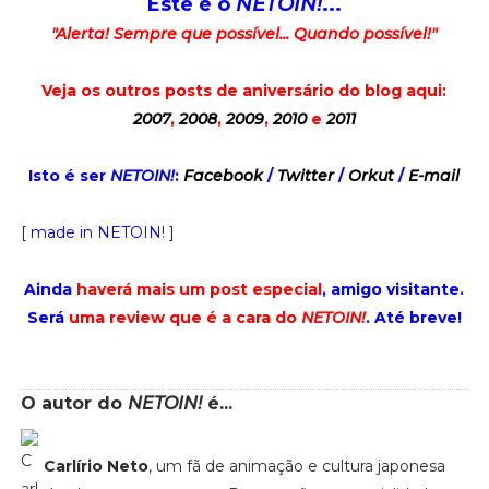
Este é o
NETOIN!
...
"Alerta! Sempre que possível... Quando possível!"
Veja os outros posts de aniversário do blog aqui:
2007
,
2008
,
2009
,
2010
e
2011
Isto é ser
NETOIN!
:
Facebook
/
Twitter
/
Orkut
/
E-mail
[ made in NETOIN! ]
Ainda
haverá mais um post especial
, amigo visitante.
Será
uma review que é a cara do
NETOIN!
. Até breve!
O autor do
NETOIN!
é...
Carlírio Neto
, um fã de animação e cultura japonesa