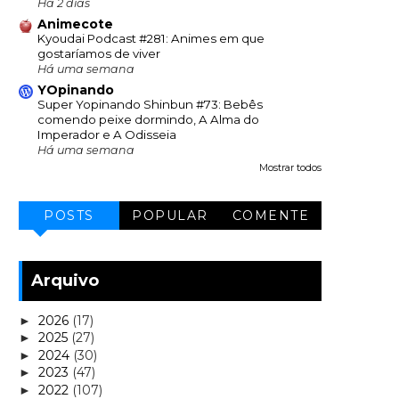
Há 2 dias
Animecote
Kyoudai Podcast #281: Animes em que
gostaríamos de viver
Há uma semana
YOpinando
Super Yopinando Shinbun #73: Bebês
comendo peixe dormindo, A Alma do
Imperador e A Odisseia
Há uma semana
Mostrar todos
POSTS
POPULAR
COMENTE
Arquivo
2026
(17)
►
2025
(27)
►
2024
(30)
►
2023
(47)
►
2022
(107)
►