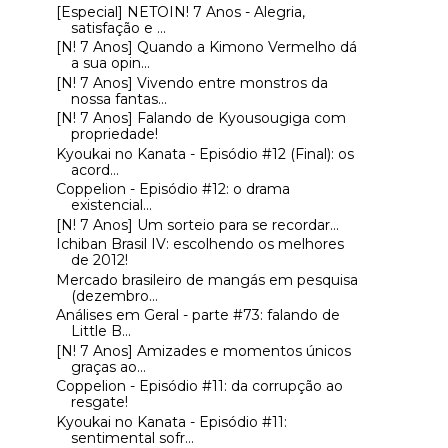
[Especial] NETOIN! 7 Anos - Alegria,
satisfação e ...
[N! 7 Anos] Quando a Kimono Vermelho dá
a sua opin...
[N! 7 Anos] Vivendo entre monstros da
nossa fantas...
[N! 7 Anos] Falando de Kyousougiga com
propriedade!
Kyoukai no Kanata - Episódio #12 (Final): os
acord...
Coppelion - Episódio #12: o drama
existencial...
[N! 7 Anos] Um sorteio para se recordar...
Ichiban Brasil IV: escolhendo os melhores
de 2012!
Mercado brasileiro de mangás em pesquisa
(dezembro...
Análises em Geral - parte #73: falando de
Little B...
[N! 7 Anos] Amizades e momentos únicos
graças ao...
Coppelion - Episódio #11: da corrupção ao
resgate!
Kyoukai no Kanata - Episódio #11:
sentimental sofr...