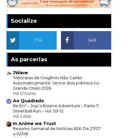
Socialize
774
549
As parcerias
JWave
‘Máscaras de Oxigênio Não Cairão
Automaticamente’ vence dois prêmios no
Grande Otelo 2026
Há 12 horas
Ao Quadrado
Re:En² – Jojo’s Bizarre Adventure – Parte 7:
Steel Ball Run – Vol. 09-12
Há 2 dias
In Anime we Trust
Resumo Semanal de Notícias #26: De 27/07
a 02/08