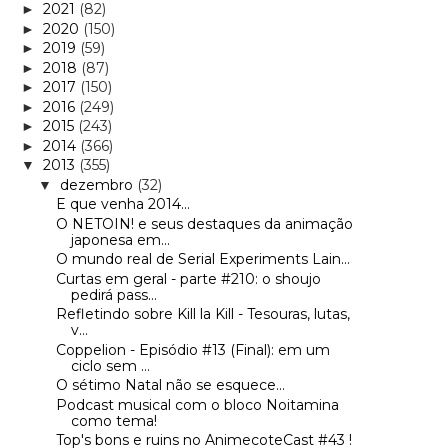
2021
(82)
►
2020
(150)
►
2019
(59)
►
2018
(87)
►
2017
(150)
►
2016
(249)
►
2015
(243)
►
2014
(366)
►
2013
(355)
▼
dezembro
(32)
▼
E que venha 2014...
O NETOIN! e seus destaques da animação
japonesa em...
O mundo real de Serial Experiments Lain...
Curtas em geral - parte #210: o shoujo
pedirá pass...
Refletindo sobre Kill la Kill - Tesouras, lutas,
v...
Coppelion - Episódio #13 (Final): em um
ciclo sem ...
O sétimo Natal não se esquece...
Podcast musical com o bloco Noitamina
como tema!
Top's bons e ruins no AnimecoteCast #43 !