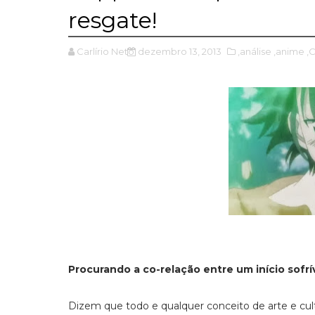
resgate!
Carlírio Neto
dezembro 13, 2013
,análise
,anime
,
Procurando a co-relação entre um início sofrív
Dizem que todo e qualquer conceito de arte e cult