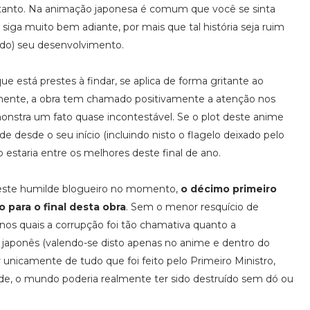
 tanto. Na animação japonesa é comum que você se sinta
iga muito bem adiante, por mais que tal história seja ruim
do) seu desenvolvimento.
e está prestes à findar, se aplica de forma gritante ao
lmente, a obra tem chamado positivamente a atenção nos
monstra um fato quase incontestável. Se o plot deste anime
e desde o seu início (incluindo nisto o flagelo deixado pelo
staria entre os melhores deste final de ano.
deste humilde blogueiro no momento,
o décimo primeiro
para o final desta obra
. Sem o menor resquício de
os quais a corrupção foi tão chamativa quanto a
 japonês (valendo-se disto apenas no anime e dentro do
unicamente de tudo que foi feito pelo Primeiro Ministro,
de, o mundo poderia realmente ter sido destruído sem dó ou