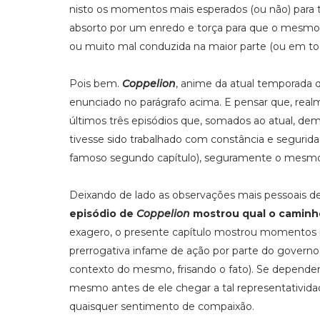
nisto os momentos mais esperados (ou não) para
absorto por um enredo e torça para que o mesmo s
ou muito mal conduzida na maior parte (ou em to
Pois bem.
Coppelion
, anime da atual temporada qu
enunciado no parágrafo acima. E pensar que, rea
últimos três episódios que, somados ao atual, de
tivesse sido trabalhado com constância e seguridad
famoso segundo capítulo), seguramente o mesmo e
Deixando de lado as observações mais pessoais 
episódio de
Coppelion
mostrou qual o caminho 
exagero, o presente capítulo mostrou momentos n
prerrogativa infame de ação por parte do governo
contexto do mesmo, frisando o fato). Se depender 
mesmo antes de ele chegar a tal representativida
quaisquer sentimento de compaixão.