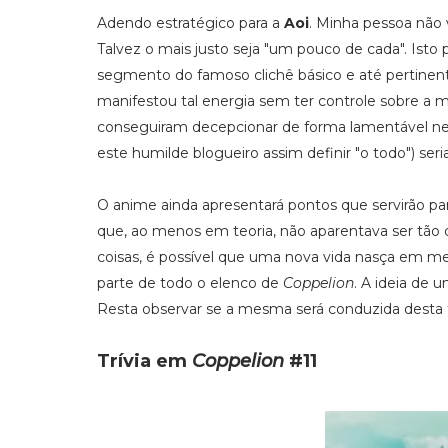
Adendo estratégico para a
Aoi
. Minha pessoa não v
Talvez o mais justo seja "um pouco de cada". Is
segmento do famoso clichê básico e até pertine
manifestou tal energia sem ter controle sobre a
conseguiram decepcionar de forma lamentável nes
este humilde blogueiro assim definir "o todo") seri
O anime ainda apresentará pontos que servirão para
que, ao menos em teoria, não aparentava ser tão d
coisas, é possível que uma nova vida nasça em mei
parte de todo o elenco de
Coppelion
. A ideia de u
Resta observar se a mesma será conduzida desta 
Trívia em
Coppelion
#11