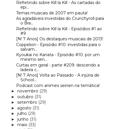
Refletindo sobre Kill la Kill - As cartadas do
epi...
Temas musicais de 2007 em pauta!
As agradáveis investidas do Crunchyroll para
o Bra...
Refletindo sobre Kill la Kill - Episódios #1 ao
#9
[N! 7 Anos] Os destaques musicais de 2013!
Coppelion - Episódio #10: investidas para o
salvam...
Kyoukai no Kanata - Episódio #10: por um
mesmo sen...
Curtas em geral - parte #209: descendo a
ladeira c...
[N! 7 Anos] Volta ao Passado - A injúria de
School...
Podcast com animes seinen na temática!
novembro
(29)
►
outubro
(31)
►
setembro
(29)
►
agosto
(31)
►
julho
(29)
►
junho
(31)
►
maio
(33)
►