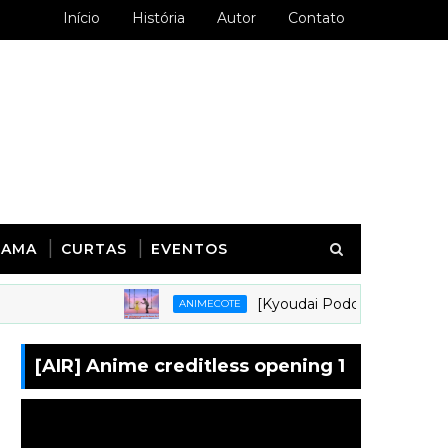
Início
História
Autor
Contato
RAMA
CURTAS
EVENTOS
[Kyoudai Podcast 281] Animes em q
ANIMECOTE
[AIR] Anime creditless opening 1