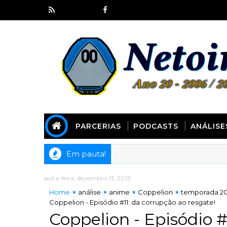
PARCERIAS
PODCASTS
ANÁLISE
Em pauta!
sexta-feira, dezembro 13, 2013
Home
análise
anime
Coppelion
temporada 20
Coppelion - Episódio #11: da corrupção ao resgate!
Coppelion - Episódio #