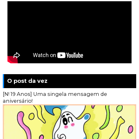
O post da vez
[N! 19 Anos] Uma singela mensagem de
aniversário!