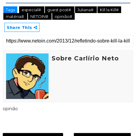
Tags
especial#
guest post#
Juliana#
Kill la Kill#
matéria#
NETOIN#
opinião#
Share This
Sobre Carlírio Neto
opinião