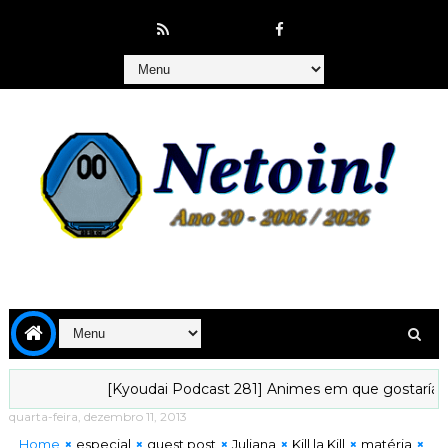
[Kyoudai Podcast 281] Animes em que gostaríamos de vive
quarta-feira, dezembro 11, 2013
Home
especial
guest post
Juliana
Kill la Kill
matéria