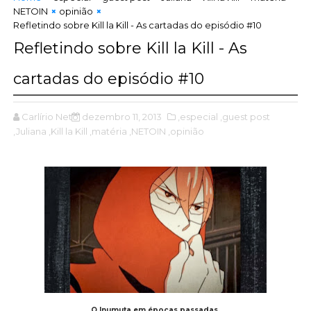
NETOIN
opinião
Refletindo sobre Kill la Kill - As cartadas do episódio #10
Refletindo sobre Kill la Kill - As
cartadas do episódio #10
Carlírio Neto
dezembro 11, 2013
,especial
,guest post
,Juliana
,Kill la Kill
,matéria
,NETOIN
,opinião
O Inumuta em épocas passadas.