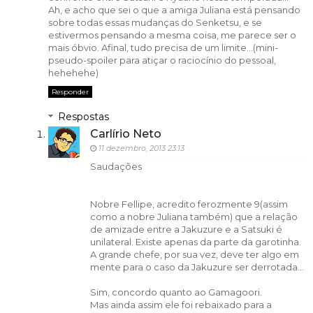
Ah, e acho que sei o que a amiga Juliana está pensando
sobre todas essas mudanças do Senketsu, e se
estivermos pensando a mesma coisa, me parece ser o
mais óbvio. Afinal, tudo precisa de um limite...(mini-
pseudo-spoiler para atiçar o raciocínio do pessoal,
hehehehe)
Responder
Respostas
Carlírio Neto
11 dezembro, 2013 23:13
Saudações
Nobre Fellipe, acredito ferozmente 9(assim
como a nobre Juliana também) que a relação
de amizade entre a Jakuzure e a Satsuki é
unilateral. Existe apenas da parte da garotinha.
A grande chefe, por sua vez, deve ter algo em
mente para o caso da Jakuzure ser derrotada...
Sim, concordo quanto ao Gamagoori.
Mas ainda assim ele foi rebaixado para a