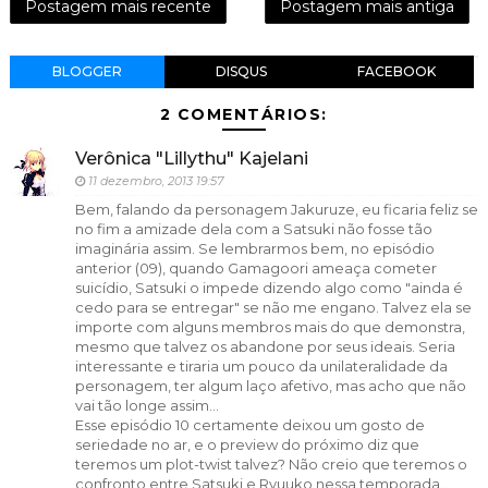
Postagem mais recente
Postagem mais antiga
BLOGGER
DISQUS
FACEBOOK
2 COMENTÁRIOS:
Verônica "Lillythu" Kajelani
11 dezembro, 2013 19:57
Bem, falando da personagem Jakuruze, eu ficaria feliz se
no fim a amizade dela com a Satsuki não fosse tão
imaginária assim. Se lembrarmos bem, no episódio
anterior (09), quando Gamagoori ameaça cometer
suicídio, Satsuki o impede dizendo algo como "ainda é
cedo para se entregar" se não me engano. Talvez ela se
importe com alguns membros mais do que demonstra,
mesmo que talvez os abandone por seus ideais. Seria
interessante e tiraria um pouco da unilateralidade da
personagem, ter algum laço afetivo, mas acho que não
vai tão longe assim...
Esse episódio 10 certamente deixou um gosto de
seriedade no ar, e o preview do próximo diz que
teremos um plot-twist talvez? Não creio que teremos o
confronto entre Satsuki e Ryuuko nessa temporada...