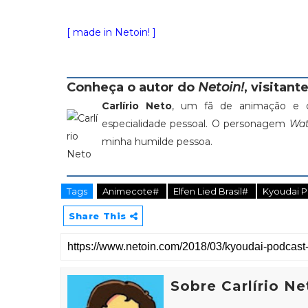
[ made in Netoin! ]
Conheça o autor do
Netoin!
, visitante
Carlírio Neto
, um fã de animação e c
especialidade pessoal. O personagem
Wat
minha humilde pessoa.
Tags
Animecote#
Elfen Lied Brasil#
Kyoudai 
Share This
Sobre Carlírio Ne