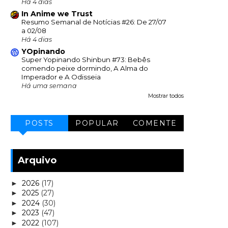
Há 4 dias
In Anime we Trust
Resumo Semanal de Notícias #26: De 27/07
a 02/08
Há 4 dias
YOpinando
Super Yopinando Shinbun #73: Bebês
comendo peixe dormindo, A Alma do
Imperador e A Odisseia
Há uma semana
Mostrar todos
POSTS
POPULAR
COMENTE
Arquivo
2026
(17)
►
2025
(27)
►
2024
(30)
►
2023
(47)
►
2022
(107)
►