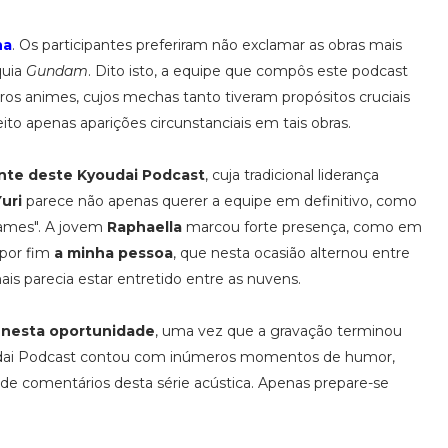
ha
. Os participantes preferiram não exclamar as obras mais
quia
Gundam
. Dito isto, a equipe que compôs este podcast
ros animes, cujos mechas tanto tiveram propósitos cruciais
 apenas aparições circunstanciais em tais obras.
rente deste Kyoudai Podcast
, cuja tradicional liderança
uri
parece não apenas querer a equipe em definitivo, como
ames". A jovem
Raphaella
marcou forte presença, como em
 por fim
a minha pessoa
, que nesta ocasião alternou entre
is parecia estar entretido entre as nuvens.
r nesta oportunidade
, uma vez que a gravação terminou
oudai Podcast contou com inúmeros momentos de humor,
de comentários desta série acústica. Apenas prepare-se