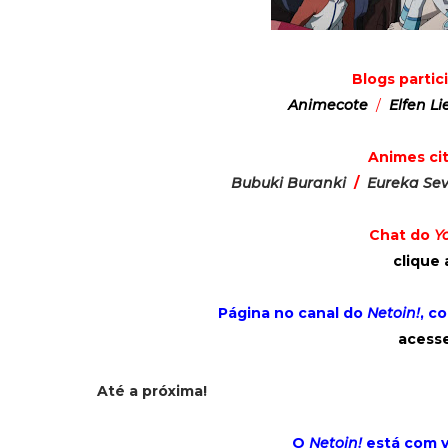
Blogs parti
Animecote
/
Elfen Li
Animes ci
Bubuki Buranki
/
Eureka Se
Chat do
Y
clique 
Página no canal do
Netoin!
, c
acesse
Até a próxima!
O
Netoin!
está com 