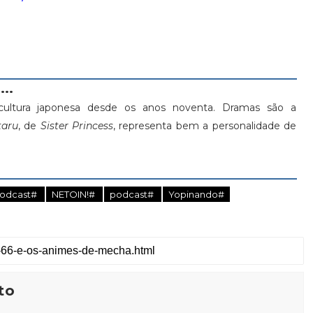
...
ultura japonesa desde os anos noventa. Dramas são a
aru
, de
Sister Princess
, representa bem a personalidade de
Podcast#
NETOIN!#
podcast#
Yopinando#
to