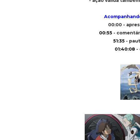
- ação válida também
Acompanhando
00:00 - apre
00:55
- comentár
51:35
- paut
01:40:08
- 