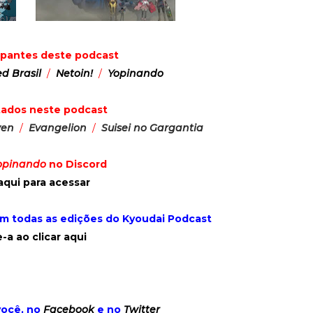
cipantes deste podcast
ed Brasil
/
Netoin!
/
Yopinando
tados neste podcast
ven
/
Evangelion
/
Suisei no Gargantia
opinando
no Discord
aqui para acessar
om todas as edições do Kyoudai Podcast
-a ao clicar aqui
você, no
Facebook
e no
Twitter