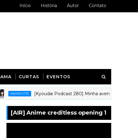
Início
História
Autor
Contato
RAMA
CURTAS
EVENTOS
[Kyoudai Podcast 280] Minha aventura animística na i
IMECOTE
[AIR] Anime creditless opening 1