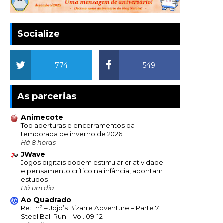
Socialize
774
549
As parcerias
Animecote
Top aberturas e encerramentos da
temporada de inverno de 2026
Há 8 horas
JWave
Jogos digitais podem estimular criatividade
e pensamento crítico na infância, apontam
estudos
Há um dia
Ao Quadrado
Re:En² – Jojo’s Bizarre Adventure – Parte 7:
Steel Ball Run – Vol. 09-12