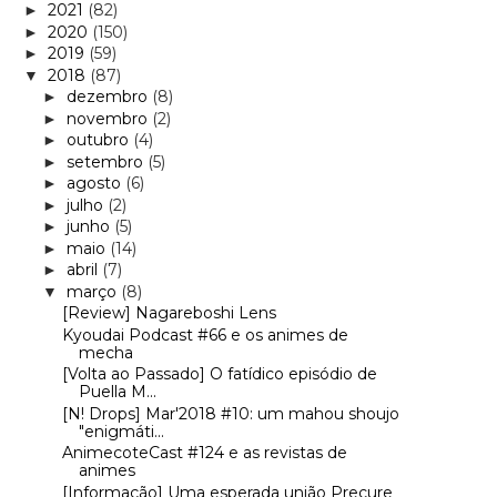
2021
(82)
►
2020
(150)
►
2019
(59)
►
2018
(87)
▼
dezembro
(8)
►
novembro
(2)
►
outubro
(4)
►
setembro
(5)
►
agosto
(6)
►
julho
(2)
►
junho
(5)
►
maio
(14)
►
abril
(7)
►
março
(8)
▼
[Review] Nagareboshi Lens
Kyoudai Podcast #66 e os animes de
mecha
[Volta ao Passado] O fatídico episódio de
Puella M...
[N! Drops] Mar'2018 #10: um mahou shoujo
"enigmáti...
AnimecoteCast #124 e as revistas de
animes
[Informação] Uma esperada união Precure