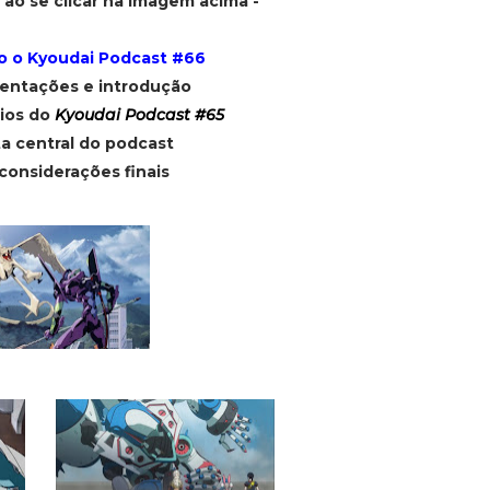
 ao se clicar na imagem acima -
 o Kyoudai Podcast #66
sentações e introdução
ios do
Kyoudai Podcast #65
a central do podcast
considerações finais