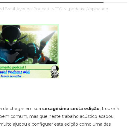
ed Brasil
,Kyoudai Podcast
,NETOIN!
,podcast
,Yopinando
ara de chegar em sua
sexagésima sexta edição
, trouxe à
 bem comum, mas que neste trabalho acústico acabou
 muito ajudou a configurar esta edição como uma das