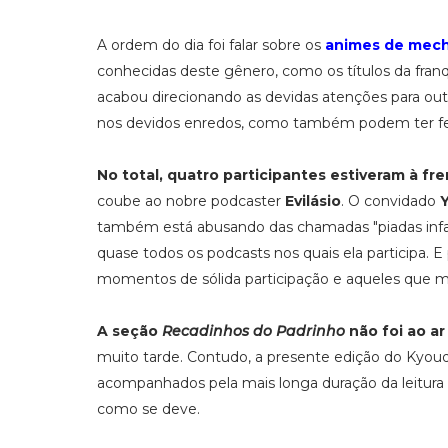
A ordem do dia foi falar sobre os
animes de mec
conhecidas deste gênero, como os títulos da fran
acabou direcionando as devidas atenções para out
nos devidos enredos, como também podem ter feito
No total, quatro participantes estiveram à f
coube ao nobre podcaster
Evilásio
. O convidado
Y
também está abusando das chamadas "piadas inf
quase todos os podcasts nos quais ela participa. E
momentos de sólida participação e aqueles que ma
A seção
Recadinhos do Padrinho
não foi ao a
muito tarde. Contudo, a presente edição do Ky
acompanhados pela mais longa duração da leitura 
como se deve.