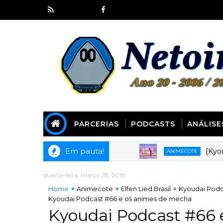
PARCERIAS
PODCASTS
ANÁLISE
Em pauta!
[Kyoudai Po
ANIMECOTE
quarta-feira, março 28, 2018
Home
Animecote
Elfen Lied Brasil
Kyoudai Podc
Kyoudai Podcast #66 e os animes de mecha
Kyoudai Podcast #66 