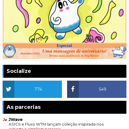
Socialize
774
549
As parcerias
JWave
ASICS e Fluxo W7M lançam coleção inspirada nos
esports e ampliam parceria