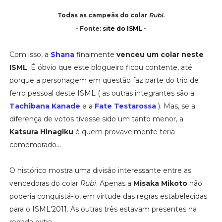
Todas as campeãs do colar
Rubi
.
- Fonte:
site do ISML
-
Com isso, a
Shana
finalmente
venceu um colar neste
ISML
. É óbvio que este blogueiro ficou contente, até
porque a personagem em questão faz parte do trio de
ferro pessoal deste ISML ( as outras integrantes são a
Tachibana Kanade
e a
Fate Testarossa
). Mas, se a
diferença de votos tivesse sido um tanto menor, a
Katsura Hinagiku
é quem provavelmente teria
comemorado...
O histórico mostra uma divisão interessante entre as
vencedoras do colar
Rubi
. Apenas a
Misaka Mikoto
não
poderia conquistá-lo, em virtude das regras estabelecidas
para o ISML'2011. As outras três estavam presentes na
rodada extra.