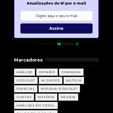
Atualizações do N! por e-mail
Assine
Powered by
Marcadores
ANÁLISE
OPINIÃO
CHAMADA
PODCAST
N! DROPS
NOTÍCIA
ESPECIAL
KYOUDAI PODCAST
CURTAS
MATÉRIA
REVIEW
ANÁLISES EM GERAL