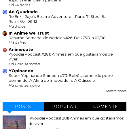
Há 14 horas
Ao Quadrado
Re:En² – Jojo’s Bizarre Adventure – Parte 7: Steel Ball
Run – Vol. 09-12
Há 3 dias
In Anime we Trust
Resumo Semanal de Notícias #26: De 27/07 a 02/08
Há 4 dias
Animecote
Kyoudai Podcast #281: Animes em que gostaríamos de
viver
Há uma semana
YOpinando
Super Yopinando Shinbun #73: Bebês comendo peixe
dormindo, A Alma do Imperador e A Odisseia
Há uma semana
Mostrar todos
POSTS
POPULAR
COMENTE
[Kyoudai Podcast 281] Animes em que gostaríamos
de viver...