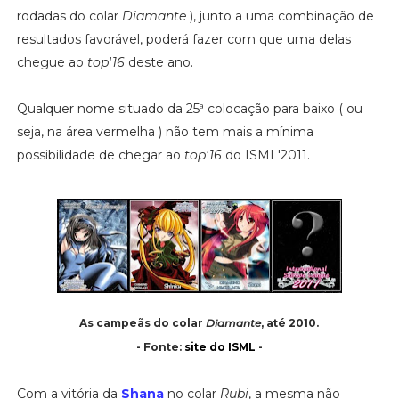
rodadas do colar
Diamante
), junto a uma combinação de
resultados favorável, poderá fazer com que uma delas
chegue ao
top'16
deste ano.
Qualquer nome situado da 25ª colocação para baixo ( ou
seja, na área vermelha ) não tem mais a mínima
possibilidade de chegar ao
top'16
do ISML'2011.
As campeãs do colar
Diamante
, até 2010.
- Fonte:
site do ISML
-
Com a vitória da
Shana
no colar
Rubi
, a mesma não