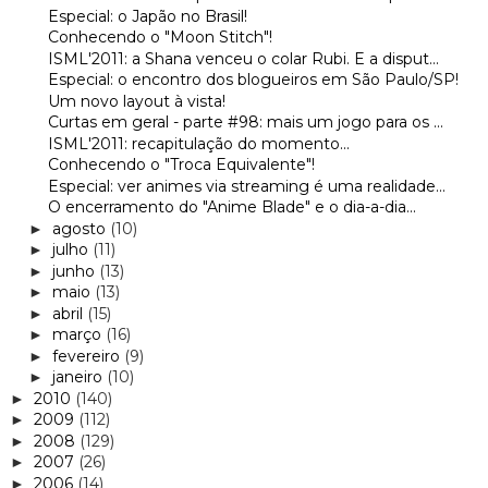
Especial: o Japão no Brasil!
Conhecendo o "Moon Stitch"!
ISML'2011: a Shana venceu o colar Rubi. E a disput...
Especial: o encontro dos blogueiros em São Paulo/SP!
Um novo layout à vista!
Curtas em geral - parte #98: mais um jogo para os ...
ISML'2011: recapitulação do momento...
Conhecendo o "Troca Equivalente"!
Especial: ver animes via streaming é uma realidade...
O encerramento do "Anime Blade" e o dia-a-dia...
agosto
(10)
►
julho
(11)
►
junho
(13)
►
maio
(13)
►
abril
(15)
►
março
(16)
►
fevereiro
(9)
►
janeiro
(10)
►
2010
(140)
►
2009
(112)
►
2008
(129)
►
2007
(26)
►
2006
(14)
►