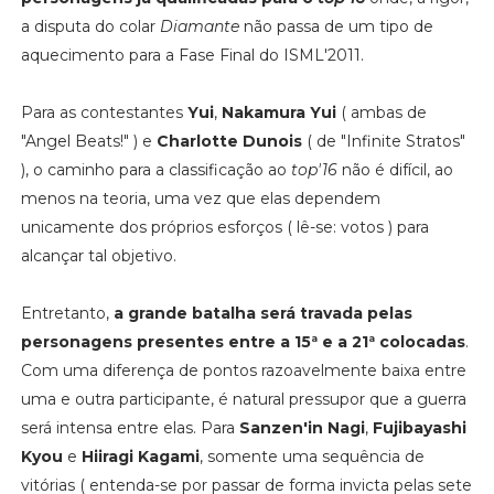
a disputa do colar
Diamante
não passa de um tipo de
aquecimento para a Fase Final do ISML'2011.
Para as contestantes
Yui
,
Nakamura Yui
( ambas de
"Angel Beats!" ) e
Charlotte Dunois
( de "Infinite Stratos"
), o caminho para a classificação ao
top'16
não é difícil, ao
menos na teoria, uma vez que elas dependem
unicamente dos próprios esforços ( lê-se: votos ) para
alcançar tal objetivo.
Entretanto,
a grande batalha será travada pelas
personagens presentes entre a 15ª e a 21ª colocadas
.
Com uma diferença de pontos razoavelmente baixa entre
uma e outra participante, é natural pressupor que a guerra
será intensa entre elas. Para
Sanzen'in Nagi
,
Fujibayashi
Kyou
e
Hiiragi Kagami
, somente uma sequência de
vitórias ( entenda-se por passar de forma invicta pelas sete