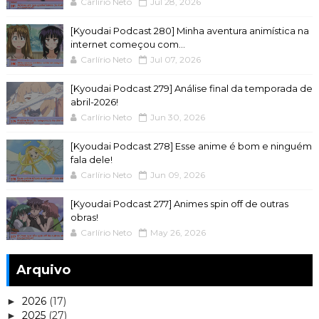
Carlírio Neto
Jul 28, 2026
[Kyoudai Podcast 280] Minha aventura animística na
internet começou com...
Carlírio Neto
Jul 07, 2026
[Kyoudai Podcast 279] Análise final da temporada de
abril-2026!
Carlírio Neto
Jun 30, 2026
[Kyoudai Podcast 278] Esse anime é bom e ninguém
fala dele!
Carlírio Neto
Jun 09, 2026
[Kyoudai Podcast 277] Animes spin off de outras
obras!
Carlírio Neto
May 26, 2026
Arquivo
2026
(17)
►
2025
(27)
►