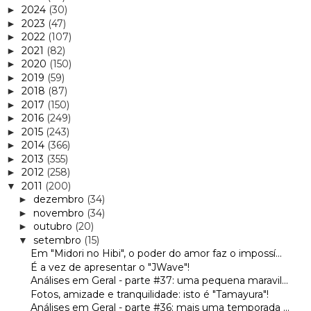
2024
(30)
►
2023
(47)
►
2022
(107)
►
2021
(82)
►
2020
(150)
►
2019
(59)
►
2018
(87)
►
2017
(150)
►
2016
(249)
►
2015
(243)
►
2014
(366)
►
2013
(355)
►
2012
(258)
►
2011
(200)
▼
dezembro
(34)
►
novembro
(34)
►
outubro
(20)
►
setembro
(15)
▼
Em "Midori no Hibi", o poder do amor faz o impossí...
É a vez de apresentar o "JWave"!
Análises em Geral - parte #37: uma pequena maravil...
Fotos, amizade e tranquilidade: isto é "Tamayura"!
Análises em Geral - parte #36: mais uma temporada ...