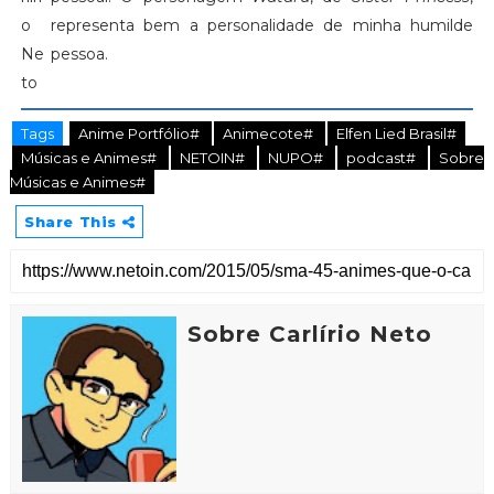
representa bem a personalidade de minha humilde
pessoa.
Tags
Anime Portfólio#
Animecote#
Elfen Lied Brasil#
Músicas e Animes#
NETOIN#
NUPO#
podcast#
Sobre
Músicas e Animes#
Share This
Sobre Carlírio Neto