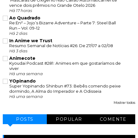
vence dois prêmios no Grande Otelo 2026
Há 17 horas
Ao Quadrado
Re:En² – Jojo’s Bizarre Adventure – Parte 7: Steel Ball
Run – Vol. 09-12
Há 2 dias
In Anime we Trust
Resumo Semanal de Notícias #26: De 27/07 a 02/08
Há 3 dias
Animecote
Kyoudai Podcast #281: Animes em que gostaríamos de
viver
Há uma semana
YOpinando
Super Yopinando Shinbun #73: Bebês comendo peixe
dormindo, A Alma do Imperador e A Odisseia
Há uma semana
Mostrar todos
POSTS
POPULAR
COMENTE