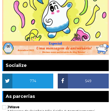
Socialize
774
549
As parcerias
JWave
‘Máscaras de Oxigênio Não Cairão Automaticamente’