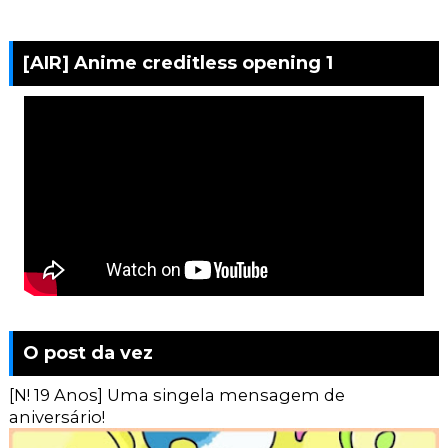
[AIR] Anime creditless opening 1
O post da vez
[N! 19 Anos] Uma singela mensagem de
aniversário!