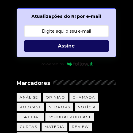
Atualizações do N! por e-mail
Assine
Powered by
Marcadores
ANÁLISE
OPINIÃO
CHAMADA
PODCAST
N! DROPS
NOTÍCIA
ESPECIAL
KYOUDAI PODCAST
CURTAS
MATÉRIA
REVIEW