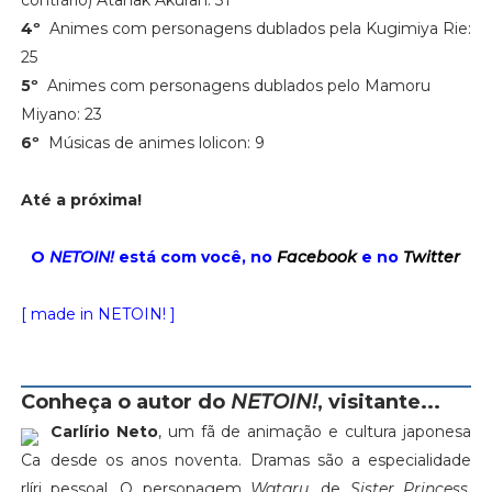
4º
Animes com personagens dublados pela Kugimiya Rie:
25
5º
Animes com personagens dublados pelo Mamoru
Miyano: 23
6º
Músicas de animes lolicon: 9
Até a próxima!
O
NETOIN!
está com você, no
Facebook
e no
Twitter
[ made in NETOIN! ]
Conheça o autor do
NETOIN!
, visitante...
Carlírio Neto
, um fã de animação e cultura japonesa
desde os anos noventa. Dramas são a especialidade
pessoal. O personagem
Wataru
, de
Sister Princess
,