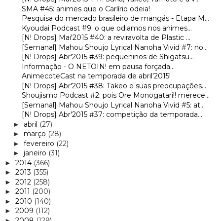
SMA #45: animes que o Carlírio odeia!
Pesquisa do mercado brasileiro de mangás - Etapa M...
Kyoudai Podcast #9: o que odiamos nos animes...
[N! Drops] Mai'2015 #40: a reviravolta de Plastic ...
[Semanal] Mahou Shoujo Lyrical Nanoha Vivid #7: no...
[N! Drops] Abr'2015 #39: pequeninos de Shigatsu...
Informação - O NETOIN! em pausa forçada...
AnimecoteCast na temporada de abril'2015!
[N! Drops] Abr'2015 #38: Takeo e suas preocupações...
Shoujismo Podcast #2: pois Ore Monogatari!! merece...
[Semanal] Mahou Shoujo Lyrical Nanoha Vivid #5: at...
[N! Drops] Abr'2015 #37: competição da temporada...
abril
(27)
►
março
(28)
►
fevereiro
(22)
►
janeiro
(31)
►
2014
(366)
►
2013
(355)
►
2012
(258)
►
2011
(200)
►
2010
(140)
►
2009
(112)
►
2008
(129)
►