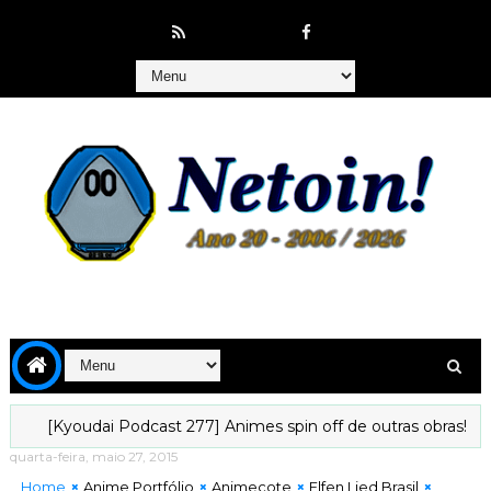
[Kyoudai Podcast 277] Animes spin off de outras obras!
[Ky
quarta-feira, maio 27, 2015
Home
Anime Portfólio
Animecote
Elfen Lied Brasil