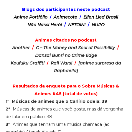
Blogs dos participantes neste podcast
Anime Portfólio
/
Animecote
/
Elfen Lied Brasil
Não Nasci Herói
/
NETOIN!
/
NUPO
Animes citados no podcast
Another
/
C – The Money and Soul of Possibility
/
Dansai Bunri no Crime Edge
Koufuku Graffiti
/
Rail Wars!
/
[anime surpresa da
Raphaella]
Resultados da enquete para o Sobre Músicas &
Animes #45 (total de votos)
1º
Músicas de animes que o Carlírio odeia: 39
2º
Músicas de animes que você gosta, mas dá vergonha
de falar em público: 38
3º
Animes que tenham uma música chamada (ao
contrário) Atanak Akurah: 31