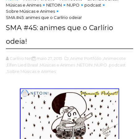
Músicas e Animes
NETOIN
NUPO
podcast
Sobre Músicas e Animes
SMA #45: animes que o Carlírio odeia!
SMA #45: animes que o Carlírio
odeia!
Carlírio Neto
maio 27, 2015
,Anime Portfólio
,Animecote
,Elfen Lied Brasil
,Músicas e Animes
,NETOIN
,NUPO
,podcast
,Sobre Músicas e Animes