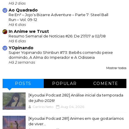
Há 2 dias
Ao Quadrado
Re:En² – Jojo’s Bizarre Adventure – Parte 7: Steel Ball
Run – Vol. 09-12
Há 6 dias
In Anime we Trust
Resumo Semanal de Notícias #26: De 27/07 a 02/08
Há 6 dias
YOpinando
Super Yopinando Shinbun #73: Bebês comendo peixe
dormindo, A Alma do Imperador e A Odisseia
Há 2 semanas
Mostrar todos
POSTS
POPULAR
COMENTE
[Kyoudai Podcast 282] Análise inicial da temporada
de julho-2026!
Carlírio Neto
Aug 04, 2026
[Kyoudai Podcast 281] Animes em que gostaríamos
de viver...