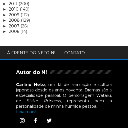
2011
(200)
►
2010
(140)
►
2009
(112)
►
2008
(129)
►
2007
(26)
►
2006
(14)
►
À FRENTE DO NETOIN!
CONTATO
Autor do N!
Carlírio Neto
, um fã de animação e cultura
japonesa desde os anos noventa. Dramas são a
especialidade pessoal. O personagem Wataru,
de
Sister Princess
, representa bem a
personalidade de minha humilde pessoa.
Leia mais!