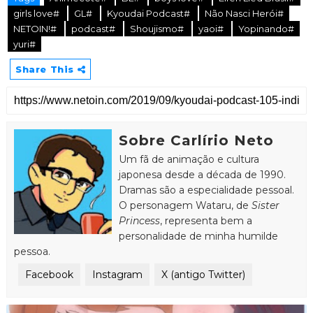
girls love#
GL#
Kyoudai Podcast#
Não Nasci Herói#
NETOIN!#
podcast#
Shoujismo#
yaoi#
Yopinando#
yuri#
Share This
Sobre Carlírio Neto
Um fã de animação e cultura
japonesa desde a década de 1990.
Dramas são a especialidade pessoal.
O personagem Wataru, de
Sister
Princess
, representa bem a
personalidade de minha humilde
pessoa.
Facebook
Instagram
X (antigo Twitter)