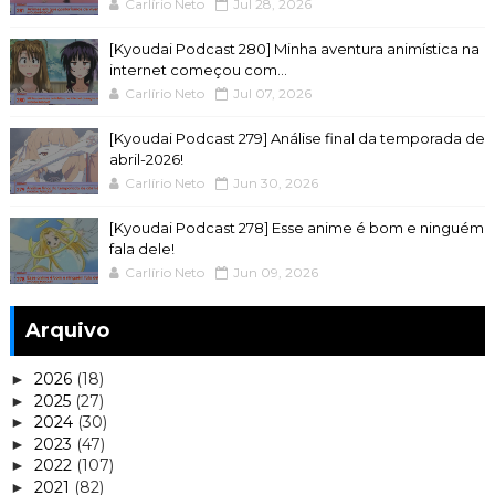
Carlírio Neto
Jul 28, 2026
[Kyoudai Podcast 280] Minha aventura animística na
internet começou com...
Carlírio Neto
Jul 07, 2026
[Kyoudai Podcast 279] Análise final da temporada de
abril-2026!
Carlírio Neto
Jun 30, 2026
[Kyoudai Podcast 278] Esse anime é bom e ninguém
fala dele!
Carlírio Neto
Jun 09, 2026
Arquivo
2026
(18)
►
2025
(27)
►
2024
(30)
►
2023
(47)
►
2022
(107)
►
2021
(82)
►