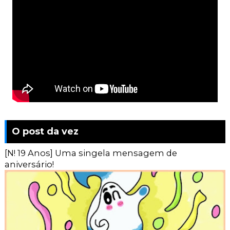
O post da vez
[N! 19 Anos] Uma singela mensagem de
aniversário!