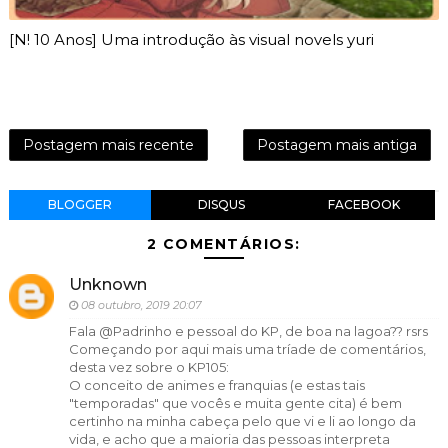
[N! 10 Anos] Uma introdução às visual novels yuri
Postagem mais recente
Postagem mais antiga
BLOGGER
DISQUS
FACEBOOK
2 COMENTÁRIOS:
Unknown
08 outubro, 2019 20:07
Fala @Padrinho e pessoal do KP, de boa na lagoa?? rsrs
Começando por aqui mais uma tríade de comentários,
desta vez sobre o KP105:
O conceito de animes e franquias (e estas tais
"temporadas" que vocês e muita gente cita) é bem
certinho na minha cabeça pelo que vi e li ao longo da
vida, e acho que a maioria das pessoas interpreta