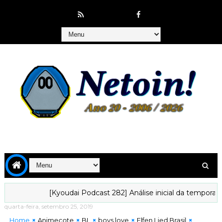
[Kyoudai Podcast 282] Análise inicial da temporada de ju
quarta-feira, setembro 25, 2019
Home
Animecote
BL
boys love
Elfen Lied Brasil