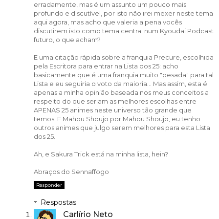
erradamente, mas é um assunto um pouco mais
profundo e discutível, por isto não irei mexer neste tema
aqui agora, mas acho que valeria a pena vocês
discutirem isto como tema central num Kyoudai Podcast
futuro, o que acham?
E uma citação rápida sobre a franquia Precure, escolhida
pela Escritora para entrar na Lista dos 25: acho
basicamente que é uma franquia muito "pesada" para tal
Lista e eu seguiria o voto da maioria... Mas assim, esta é
apenas a minha opinião baseada nos meus conceitos a
respeito do que seriam as melhores escolhas entre
APENAS 25 animes neste universo tão grande que
temos. E Mahou Shoujo por Mahou Shoujo, eu tenho
outros animes que julgo serem melhores para esta Lista
dos 25.
Ah, e Sakura Trick está na minha lista, hein?
Abraços do Sennaffogo
Responder
Respostas
Carlírio Neto