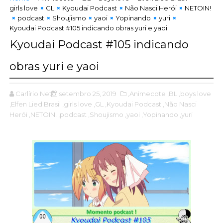
girls love
GL
Kyoudai Podcast
Não Nasci Herói
NETOIN!
podcast
Shoujismo
yaoi
Yopinando
yuri
Kyoudai Podcast #105 indicando obras yuri e yaoi
Kyoudai Podcast #105 indicando
obras yuri e yaoi
Carlírio Neto
setembro 25, 2019
,Animecote
,BL
,boys love
,Elfen Lied Brasil
,girls love
,GL
,Kyoudai Podcast
,Não Nasci
Herói
,NETOIN!
,podcast
,Shoujismo
,yaoi
,Yopinando
,yuri