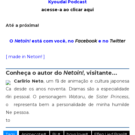
Kyoudai Podcast
acesse-a ao clicar aqui
Até a próxima!
O
Netoin!
está com você, no
Facebook
e no
Twitter
[ made in Netoin! ]
Conheça o autor do
Netoin!
, visitante...
Carlírio Neto
, um fã de animação e cultura japonesa
desde os anos noventa. Dramas são a especialidade
pessoal. O personagem
Wataru
, de
Sister Princess
,
representa bem a personalidade de minha humilde
pessoa.
Tags
Animecote#
BL#
boys love#
Elfen Lied Brasil#