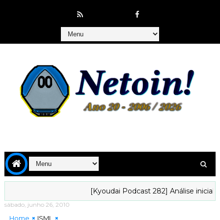
[Kyoudai Podcast 282] Análise inicial da t
sábado, junho 26, 2010
Home
ISML