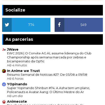
Socialize
774
549
As parcerias
JWave
EWC 2026 | O Convite AG.AL assume liderança do Club
Championship após semana marcada por zebras e
bicampeonato da OpTic
Há 4 minutos
In Anime we Trust
Resumo Semanal de Notícias #27: De 03/08 a 09/08
Há 6 horas
YOpinando
Super Yopinando Shinbun #74: A Asha tem um plano,
Policenauts e Avatar Aang: O Último Mestre do Ar
Há um dia
Animecote