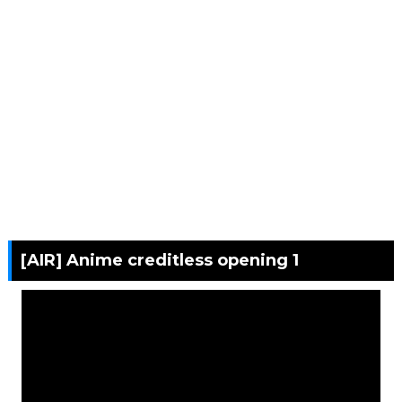
[AIR] Anime creditless opening 1