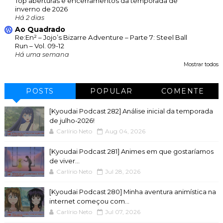
Top aberturas e encerramentos da temporada de
inverno de 2026
Há 2 dias
Ao Quadrado
Re:En² – Jojo’s Bizarre Adventure – Parte 7: Steel Ball
Run – Vol. 09-12
Há uma semana
Mostrar todos
POSTS
POPULAR
COMENTE
[Kyoudai Podcast 282] Análise inicial da temporada
de julho-2026!
Carlírio Neto
Aug 04, 2026
[Kyoudai Podcast 281] Animes em que gostaríamos
de viver...
Carlírio Neto
Jul 28, 2026
[Kyoudai Podcast 280] Minha aventura animística na
internet começou com...
Carlírio Neto
Jul 07, 2026