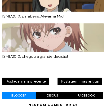
ISML'2010: parabéns, Akiyama Mio!
ISML'2010: chegou a grande decisão!
Postagem mais recente
Postagem mais antiga
BLOGGER
DISQUS
FACEBOOK
NENHUM COMENTÁRIO: