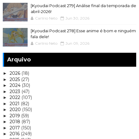
[Kyoudai Podcast 279] Análise final da temporada de
abril-2026!
Carlírio Neto
Jun 30, 2026
[Kyoudai Podcast 278] Esse anime é bom e ninguém
fala dele!
Carlírio Neto
Jun 09, 2026
Arquivo
2026
(18)
►
2025
(27)
►
2024
(30)
►
2023
(47)
►
2022
(107)
►
2021
(82)
►
2020
(150)
►
2019
(59)
►
2018
(87)
►
2017
(150)
►
2016
(249)
►