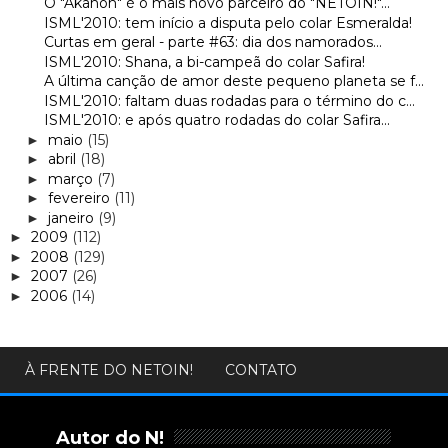
O "Akahon" é o mais novo parceiro do "NETOIN!"...
ISML'2010: tem início a disputa pelo colar Esmeralda!
Curtas em geral - parte #63: dia dos namorados...
ISML'2010: Shana, a bi-campeã do colar Safira!
A última canção de amor deste pequeno planeta se f...
ISML'2010: faltam duas rodadas para o término do c...
ISML'2010: e após quatro rodadas do colar Safira...
maio
(15)
►
abril
(18)
►
março
(7)
►
fevereiro
(11)
►
janeiro
(9)
►
2009
(112)
►
2008
(129)
►
2007
(26)
►
2006
(14)
►
À FRENTE DO NETOIN!
CONTATO
Autor do N!