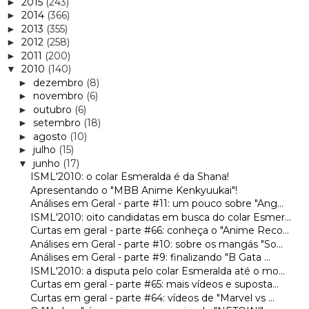
2015
(243)
►
2014
(366)
►
2013
(355)
►
2012
(258)
►
2011
(200)
►
2010
(140)
▼
dezembro
(8)
►
novembro
(6)
►
outubro
(6)
►
setembro
(18)
►
agosto
(10)
►
julho
(15)
►
junho
(17)
▼
ISML'2010: o colar Esmeralda é da Shana!
Apresentando o "MBB Anime Kenkyuukai"!
Análises em Geral - parte #11: um pouco sobre "Ang...
ISML'2010: oito candidatas em busca do colar Esmer...
Curtas em geral - parte #66: conheça o "Anime Reco...
Análises em Geral - parte #10: sobre os mangás "So...
Análises em Geral - parte #9: finalizando "B Gata ...
ISML'2010: a disputa pelo colar Esmeralda até o mo...
Curtas em geral - parte #65: mais vídeos e suposta...
Curtas em geral - parte #64: vídeos de "Marvel vs ...