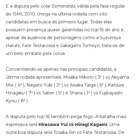
E a disputa pelo colar
Esmeralda
, válida pela fase regular
do ISML'2010, chega na ultima rodada com oito
candidatas em busca do primeiro lugar. Todas elas
possuem presença quase garantidas no
top'16
do ano e,
apesar da ausência de personagens como a Suzumiya
Haruhi, Fate Testarossa e Sakagami Tomoyo, trata-se de
um belo embate pela coroa.
Concentrando-se apenas nas principais candidatas, a
última rodada apresentará: Misaka Mikoto ( 3ª )
vs
Akiyama
Mio ( 4ª ), Nagato Yuki ( 2ª )
vs
Aisaka Taiga ( 6ª ), Katsura
Hinagiku ( 7ª )
vs
Saber ( 5ª ) e Shana ( 1ª )
vs
Fujibayashi
Kyou ( 8ª ).
A disputa pelo
top'16
também pega fogo. A batalha mais
expressiva será
Hirasawa Yui
vs
Hiiragi Kagami
. Uma
outra boa disputa será Tosaka Rin
vs
Fate Testarossa. De