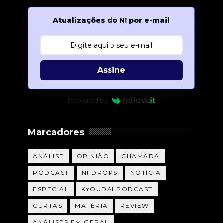
Atualizações do N! por e-mail
Assine
Powered by
Marcadores
ANÁLISE
OPINIÃO
CHAMADA
PODCAST
N! DROPS
NOTÍCIA
ESPECIAL
KYOUDAI PODCAST
CURTAS
MATÉRIA
REVIEW
ANÁLISES EM GERAL