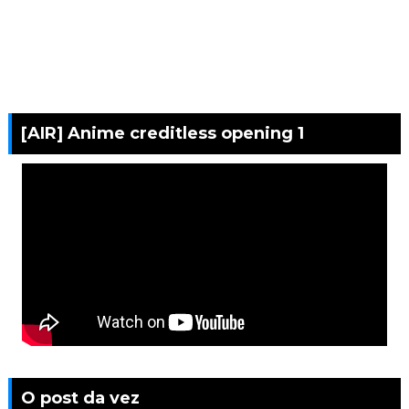
[AIR] Anime creditless opening 1
O post da vez