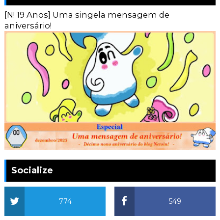
[N! 19 Anos] Uma singela mensagem de
aniversário!
Socialize
774
549