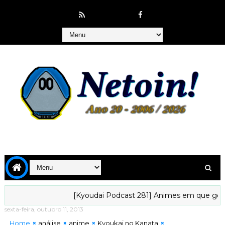
[Kyoudai Podcast 281] Animes em que gostaríamos d
sexta-feira, outubro 11, 2013
Home
análise
anime
Kyoukai no Kanata