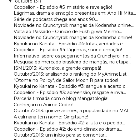
outubro
(31)
▼
Coppelion - Episódio #5: mistério e revelação!
Lágrimas, drama e emoção presentes em: Ano Hi Mita...
Série de podcasts chega aos anos 90...
Novidade no Crunchyroll: mangás da Kodansha online...
Volta ao Passado - O início de Fushigi wa Melmo...
Novidade no Crunchyroll: mangás da Kodansha online!
Kyoukai no Kanata - Episódio #4: lutas, verdades e...
Coppelion - Episódio #4: lágrimas, suor e emoção!
Informativo: sobre os pagamentos da Crunchyroll no...
Pesquisa do mercado brasileiro de mangás, na etapa...
ISML'2013: Kuroneko, a grande campeã!
Outubro'2013: analisando o ranking do MyAnimeList...
"Otome no Policy", de Sailor Moon R para todos!
Kyoukai no Kanata - Episódio #3: sangue e acerto d...
Coppelion - Episódio #3: apreensão, resgate e inva...
Parceria firmada com o blog Mangatologia!
Conheçam o Anime Codex!
Outubro'2013: quinze animes, a popularidade no MAL...
A calmaria tem nome: Gingitsune!
Kyoukai no Kanata - Episódio #2: a luta e o pedido...
Coppelion - Episódio #2: do anti-clímax ao drama...
Outubro'2013: um início para se comentar...