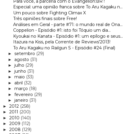
Para você, a parceria com o Evangelion:BR !
Especial: uma opinião franca sobre To Aru Kagaku n...
Um pouco sobre Fighting Climax X
Três opiniões finais sobre Free!
Análises em Geral - parte #71: o mundo real de Ona...
Coppelion - Episódio #1: isto foi Tóquio um dia...
Kyoukai no Kanata - Episódio #1: um epílogo e seus...
Itazura na Kiss, pela Corrente de Reviews'2013!
To Aru Kagaku no Railgun S - Episódio #24 (Final)
setembro
(29)
►
agosto
(31)
►
julho
(29)
►
junho
(31)
►
maio
(33)
►
abril
(32)
►
março
(18)
►
fevereiro
(29)
►
janeiro
(31)
►
2012
(258)
►
2011
(200)
►
2010
(140)
►
2009
(112)
►
2008
(129)
►