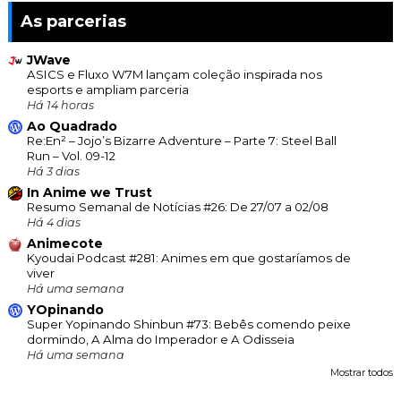
As parcerias
JWave
ASICS e Fluxo W7M lançam coleção inspirada nos
esports e ampliam parceria
Há 14 horas
Ao Quadrado
Re:En² – Jojo’s Bizarre Adventure – Parte 7: Steel Ball
Run – Vol. 09-12
Há 3 dias
In Anime we Trust
Resumo Semanal de Notícias #26: De 27/07 a 02/08
Há 4 dias
Animecote
Kyoudai Podcast #281: Animes em que gostaríamos de
viver
Há uma semana
YOpinando
Super Yopinando Shinbun #73: Bebês comendo peixe
dormindo, A Alma do Imperador e A Odisseia
Há uma semana
Mostrar todos