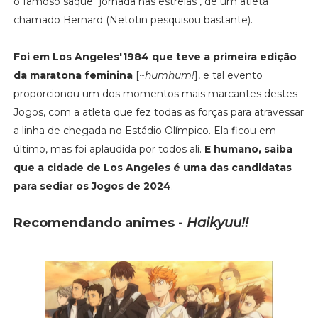
o famoso saque "jornada nas estrelas", de um atleta
chamado Bernard (Netotin pesquisou bastante).
Foi em Los Angeles'1984 que teve a primeira edição
da maratona feminina
[
~humhum!
], e tal evento
proporcionou um dos momentos mais marcantes destes
Jogos, com a atleta que fez todas as forças para atravessar
a linha de chegada no Estádio Olímpico. Ela ficou em
último, mas foi aplaudida por todos ali.
E humano, saiba
que a cidade de Los Angeles é uma das candidatas
para sediar os Jogos de 2024
.
Recomendando animes -
Haikyuu!!