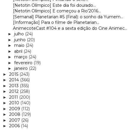
[Netotin Olímpico] Este dia foi dourado...
[Netotin Olímpico] E começou a Rio'2016...
[Semanal] Planetarian #5 (Final): o sonho da Yumem...
[Informação] Para o filme de Planetarian...
AnimecoteCast #104 e a sexta edição do Cine Animec...
julho
(24)
►
junho
(20)
►
maio
(24)
►
abril
(24)
►
março
(24)
►
fevereiro
(19)
►
janeiro
(22)
►
2015
(243)
►
2014
(366)
►
2013
(355)
►
2012
(258)
►
2011
(200)
►
2010
(140)
►
2009
(112)
►
2008
(129)
►
2007
(26)
►
2006
(14)
►