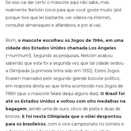
Se isso vai dar certo o mascote aqui não sabe, mas
realmente Netotin torce para que você goste muito (até
porque tive que ler bastante, ver vídeos na internet,
consultar almanaques e alfarrábios, e por aí vai).
Bom,
o mascote escolheu os Jogos de 1984, em uma
cidade dos Estados Unidos chamada Los Angeles
[
~humhum!
]. Segundo as pesquisas, Netotin acabou
sabendo que esta foi a segunda vez que tal cidade sediou
a Olimpíada (a primeira tinha sido em 1932). Estes Jogos
ficaram marcados pelo segundo grande boicote político,
em resposta direta ao que tinha acontecido nos Jogos de
1980 (que o mascote falará daqui alguns dias).
O Brasil foi
até os Estados Unidos e voltou com oito medalhas na
bagagem
, sendo uma de ouro, cinco de prata e duas de
bronze.
E foi nesta Olimpíada que o vôlei despontou
para os brasileiros
, com o vice-campeonato no torneio e