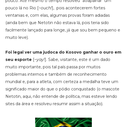
pouco. Até mesmo o tempo resolveu "atrapalhar" um
pouco lá no Rio [
~ouch!
], pois acontecerem fortes
ventanias e, com elas, algumas provas foram adiadas
(ainda bem que Netotin não estava lá, pois teria sido
facilmente lançado para longe, já que sou bem pequeno e
muito leve).
Foi legal ver uma judoca do Kosovo ganhar o ouro em
seu esporte
[
~yay!
]. Sabe, visitante, este é um dado
muito importante, pois tal país passa por muitos
problemas internos e também de reconhecimento
mundial e, para a atleta, com certeza a medalha teve um
significado maior do que o pódio conquistado (o mascote
Netotin, aqui, não entende de política, mas esteve lendo
sites da área e resolveu resumir assim a situação).