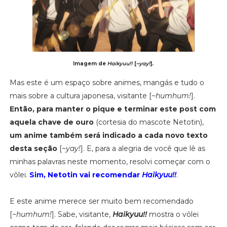
Imagem de
Haikyuu!!
[
~yay!
].
Mas este é um espaço sobre animes, mangás e tudo o
mais sobre a cultura japonesa, visitante [
~humhum!
].
Então, para manter o pique e terminar este post com
aquela chave de ouro
(cortesia do mascote Netotin),
um anime também será indicado a cada novo texto
desta seção
[
~yay!
]. E, para a alegria de você que lê as
minhas palavras neste momento, resolvi começar com o
vôlei.
Sim, Netotin vai recomendar
Haikyuu!!
.
E este anime merece ser muito bem recomendado
[
~humhum!
]. Sabe, visitante,
Haikyuu!!
mostra o vôlei