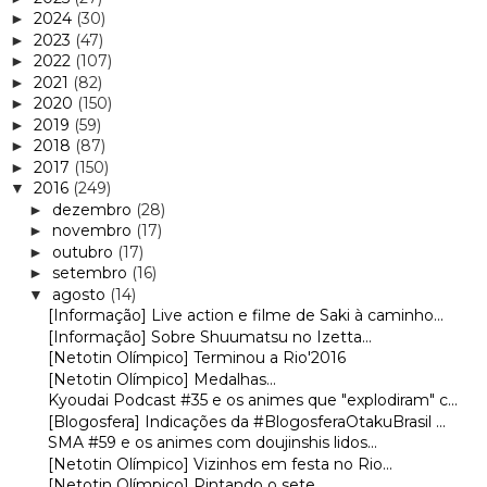
2024
(30)
►
2023
(47)
►
2022
(107)
►
2021
(82)
►
2020
(150)
►
2019
(59)
►
2018
(87)
►
2017
(150)
►
2016
(249)
▼
dezembro
(28)
►
novembro
(17)
►
outubro
(17)
►
setembro
(16)
►
agosto
(14)
▼
[Informação] Live action e filme de Saki à caminho...
[Informação] Sobre Shuumatsu no Izetta...
[Netotin Olímpico] Terminou a Rio'2016
[Netotin Olímpico] Medalhas...
Kyoudai Podcast #35 e os animes que "explodiram" c...
[Blogosfera] Indicações da #BlogosferaOtakuBrasil ...
SMA #59 e os animes com doujinshis lidos...
[Netotin Olímpico] Vizinhos em festa no Rio...
[Netotin Olímpico] Pintando o sete...