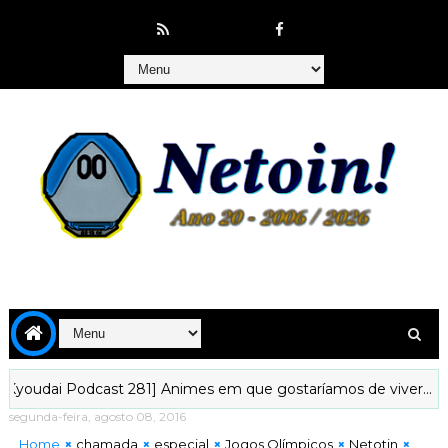
ai Podcast 281] Animes em que gostaríamos de viver...
[Kyo
segunda-feira, agosto 08, 2016
Home
chamada
especial
Jogos Olímpicos
Netotin