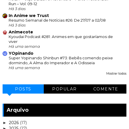
Run – Vol. 09-12
Há 3 dias
In Anime we Trust
Resumo Semanal de Notícias #26: De 27/07 a 02/08
Há 3 dias
Animecote
Kyoudai Podcast #281: Animes em que gostaríamos de
viver
Há uma semana
YOpinando
Super Yopinando Shinbun #73: Bebês comendo peixe
dormindo, A Alma do Imperador e A Odisseia
Há uma semana
Mostrar todos
POSTS
POPULAR
COMENTE
Arquivo
2026
(17)
►
2025
(27)
►