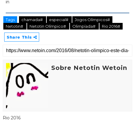
Tags
chamada#
especial#
Jogos Olímpicos#
Netotin#
Netotin Olímpico#
Olimpíada#
Rio 2016#
Share This
Sobre Netotin Wetoin
Rio 2016