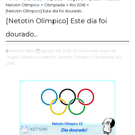
Netotin Olímpico
Olimpíada
Rio 2016
[Netotin Olímpico] Este dia foi dourado...
[Netotin Olímpico] Este dia foi
dourado...
Netotin Wetoin
agosto 08, 2016
,chamada
,especial
,Jogos Olímpicos
,Netotin
,Netotin Olímpico
,Olimpíada
,Rio
2016