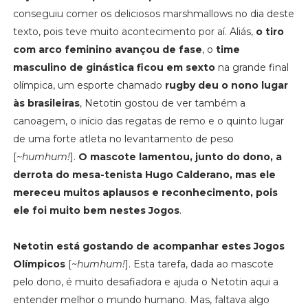
conseguiu comer os deliciosos marshmallows no dia deste
texto, pois teve muito acontecimento por aí. Aliás,
o tiro
com arco feminino avançou de fase
, o
time
masculino de ginástica ficou em sexto
na grande final
olímpica, um esporte chamado
rugby deu o nono lugar
às brasileiras
, Netotin gostou de ver também a
canoagem, o início das regatas de remo e o quinto lugar
de uma forte atleta no levantamento de peso
[
~humhum!
].
O mascote lamentou, junto do dono, a
derrota do mesa-tenista Hugo Calderano, mas ele
mereceu muitos aplausos e reconhecimento, pois
ele foi muito bem nestes Jogos
.
Netotin está gostando de acompanhar estes Jogos
Olímpicos
[
~humhum!
]. Esta tarefa, dada ao mascote
pelo dono, é muito desafiadora e ajuda o Netotin aqui a
entender melhor o mundo humano. Mas, faltava algo