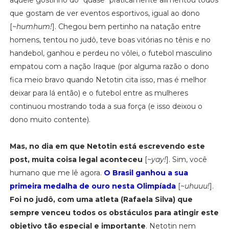
que gostam de ver eventos esportivos, igual ao dono
[
~humhum!
]. Chegou bem pertinho na natação entre
homens, tentou no judô, teve boas vitórias no tênis e no
handebol, ganhou e perdeu no vôlei, o futebol masculino
empatou com a nação Iraque (por alguma razão o dono
fica meio bravo quando Netotin cita isso, mas é melhor
deixar para lá então) e o futebol entre as mulheres
continuou mostrando toda a sua força (e isso deixou o
dono muito contente).
Mas, no dia em que Netotin está escrevendo este
post, muita coisa legal aconteceu
[
~yay!
]. Sim, você
humano que me lê agora.
O Brasil ganhou a sua
primeira medalha de ouro nesta Olimpíada
[
~uhuuu!
].
Foi no judô, com uma atleta (Rafaela Silva) que
sempre venceu todos os obstáculos para atingir este
objetivo tão especial e importante
. Netotin nem