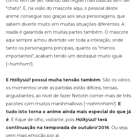
como tem de ser, falando das regras mais básicas sem ser
"chato". E, na visão do mascote aqui, o pessoal deste
anime consegue isso graças aos seus personagens, que
sabem divertir muito em muitas situações diferentes. A
risada é garantida em muitas partes também. O mascote
aqui sempre achou divertido ver toda a interação, onde
tanto os personagens principais, quanto os "menos
importantes", acabam tendo um destaque muito igual
[
~humhum!
].
E
Haikyuu!!
possui muita tensão também
. São os vários
os momentos onde as partidas estão difíceis, tensas,
angustiantes, ao nível de fazer Netotin comer mais de três
pacotes com muitos marshmallows [
~nahmnham!
].
E
tudo isto torna o anime ainda mais especial do que já
é
. E fique de olho, visitante, pois
Haikyuu!!
terá
continuação na temporada de outubro'2016
. Ou seja,
vem mais emoção por aí.