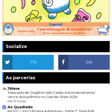
Socialize
774
549
As parcerias
JWave
‘Máscaras de Oxigênio Não Cairão Automaticamente’
vence dois prêmios no Grande Otelo 2026
Há 21 horas
Ao Quadrado
Re:En² – Jojo’s Bizarre Adventure – Parte 7: Steel Ball