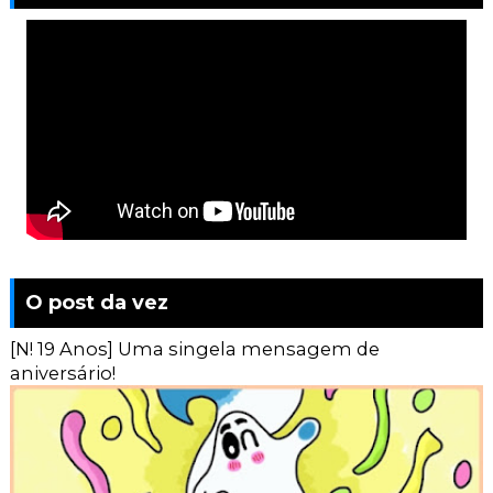
O post da vez
[N! 19 Anos] Uma singela mensagem de
aniversário!