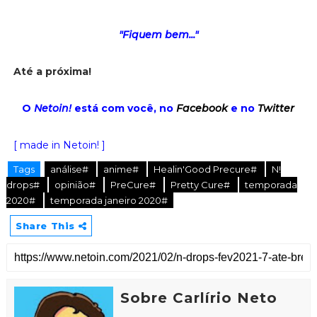
"Fiquem bem..."
Até a próxima!
O
Netoin!
está com você, no
Facebook
e no
Twitter
[ made in Netoin! ]
Tags
análise#
anime#
Healin'Good Precure#
N!
drops#
opinião#
PreCure#
Pretty Cure#
temporada
2020#
temporada janeiro 2020#
Share This
Sobre Carlírio Neto