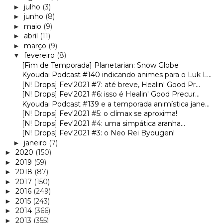
julho
(3)
►
junho
(8)
►
maio
(9)
►
abril
(11)
►
março
(9)
►
fevereiro
(8)
▼
[Fim de Temporada] Planetarian: Snow Globe
Kyoudai Podcast #140 indicando animes para o Luk L...
[N! Drops] Fev'2021 #7: até breve, Healin' Good Pr...
[N! Drops] Fev'2021 #6: isso é Healin' Good Precur...
Kyoudai Podcast #139 e a temporada animística jane...
[N! Drops] Fev'2021 #5: o clímax se aproxima!
[N! Drops] Fev'2021 #4: uma simpática aranha...
[N! Drops] Fev'2021 #3: o Neo Rei Byougen!
janeiro
(7)
►
2020
(150)
►
2019
(59)
►
2018
(87)
►
2017
(150)
►
2016
(249)
►
2015
(243)
►
2014
(366)
►
2013
(355)
►