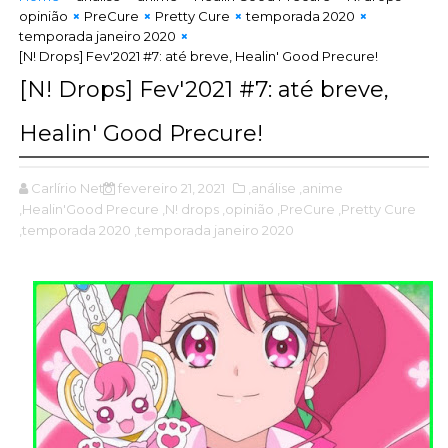
opinião
PreCure
Pretty Cure
temporada 2020
temporada janeiro 2020
[N! Drops] Fev'2021 #7: até breve, Healin' Good Precure!
[N! Drops] Fev'2021 #7: até breve,
Healin' Good Precure!
Carlírio Neto
fevereiro 21, 2021
,análise
,anime
,Healin'Good Precure
,N! drops
,opinião
,PreCure
,Pretty Cure
,temporada 2020
,temporada janeiro 2020