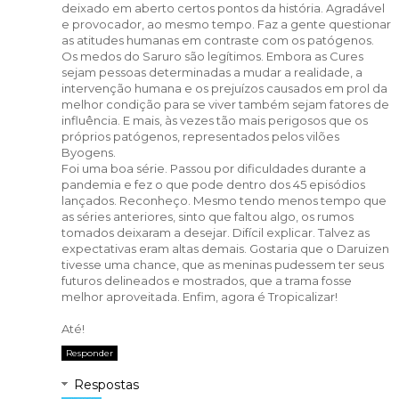
deixado em aberto certos pontos da história. Agradável
e provocador, ao mesmo tempo. Faz a gente questionar
as atitudes humanas em contraste com os patógenos.
Os medos do Saruro são legítimos. Embora as Cures
sejam pessoas determinadas a mudar a realidade, a
intervenção humana e os prejuízos causados em prol da
melhor condição para se viver também sejam fatores de
influência. E mais, às vezes tão mais perigosos que os
próprios patógenos, representados pelos vilões
Byogens.
Foi uma boa série. Passou por dificuldades durante a
pandemia e fez o que pode dentro dos 45 episódios
lançados. Reconheço. Mesmo tendo menos tempo que
as séries anteriores, sinto que faltou algo, os rumos
tomados deixaram a desejar. Difícil explicar. Talvez as
expectativas eram altas demais. Gostaria que o Daruizen
tivesse uma chance, que as meninas pudessem ter seus
futuros delineados e mostrados, que a trama fosse
melhor aproveitada. Enfim, agora é Tropicalizar!
Até!
Responder
Respostas