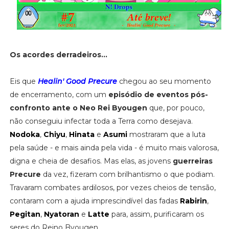
Os acordes derradeiros...
Eis que
Healin' Good Precure
chegou ao seu momento
de encerramento, com um
episódio de eventos pós-
confronto ante o Neo Rei Byougen
que, por pouco,
não conseguiu infectar toda a Terra como desejava.
Nodoka
,
Chiyu
,
Hinata
e
Asumi
mostraram que a luta
pela saúde - e mais ainda pela vida - é muito mais valorosa,
digna e cheia de desafios. Mas elas, as jovens
guerreiras
Precure
da vez, fizeram com brilhantismo o que podiam.
Travaram combates ardilosos, por vezes cheios de tensão,
contaram com a ajuda imprescindível das fadas
Rabirin
,
Pegitan
,
Nyatoran
e
Latte
para, assim, purificaram os
seres do Reino Byougen.