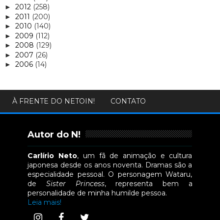
2012
(258)
►
2011
(200)
►
2010
(140)
►
2009
(112)
►
2008
(129)
►
2007
(26)
►
2006
(14)
►
À FRENTE DO NETOIN!
CONTATO
Autor do N!
Carlírio Neto
, um fã de animação e cultura
japonesa desde os anos noventa. Dramas são a
especialidade pessoal. O personagem Wataru,
de
Sister Princess
, representa bem a
personalidade de minha humilde pessoa.
Leia mais!