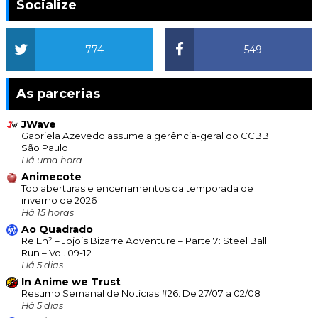
Socialize
774
549
As parcerias
JWave
Gabriela Azevedo assume a gerência-geral do CCBB
São Paulo
Há uma hora
Animecote
Top aberturas e encerramentos da temporada de
inverno de 2026
Há 15 horas
Ao Quadrado
Re:En² – Jojo’s Bizarre Adventure – Parte 7: Steel Ball
Run – Vol. 09-12
Há 5 dias
In Anime we Trust
Resumo Semanal de Notícias #26: De 27/07 a 02/08
Há 5 dias