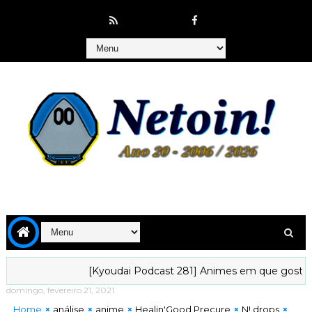
[Kyoudai Podcast 281] Animes em que gostaríamos de vi
domingo, fevereiro 21, 2021
Home
análise
anime
Healin'Good Precure
N! drops