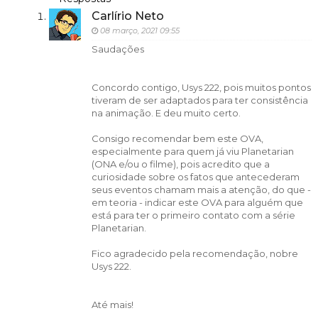
Carlírio Neto
08 março, 2021 09:55
Saudações
Concordo contigo, Usys 222, pois muitos pontos
tiveram de ser adaptados para ter consistência
na animação. E deu muito certo.
Consigo recomendar bem este OVA,
especialmente para quem já viu Planetarian
(ONA e/ou o filme), pois acredito que a
curiosidade sobre os fatos que antecederam
seus eventos chamam mais a atenção, do que -
em teoria - indicar este OVA para alguém que
está para ter o primeiro contato com a série
Planetarian.
Fico agradecido pela recomendação, nobre
Usys 222.
Até mais!