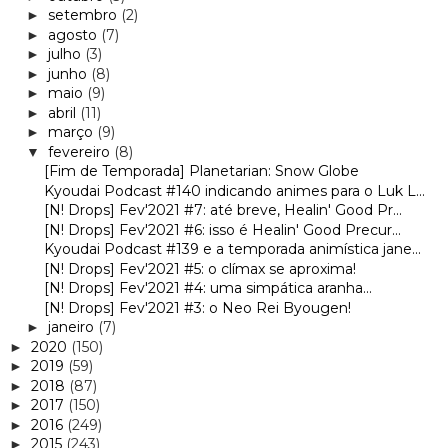
setembro
(2)
►
agosto
(7)
►
julho
(3)
►
junho
(8)
►
maio
(9)
►
abril
(11)
►
março
(9)
►
fevereiro
(8)
▼
[Fim de Temporada] Planetarian: Snow Globe
Kyoudai Podcast #140 indicando animes para o Luk L...
[N! Drops] Fev'2021 #7: até breve, Healin' Good Pr...
[N! Drops] Fev'2021 #6: isso é Healin' Good Precur...
Kyoudai Podcast #139 e a temporada animística jane...
[N! Drops] Fev'2021 #5: o clímax se aproxima!
[N! Drops] Fev'2021 #4: uma simpática aranha...
[N! Drops] Fev'2021 #3: o Neo Rei Byougen!
janeiro
(7)
►
2020
(150)
►
2019
(59)
►
2018
(87)
►
2017
(150)
►
2016
(249)
►
2015
(243)
►