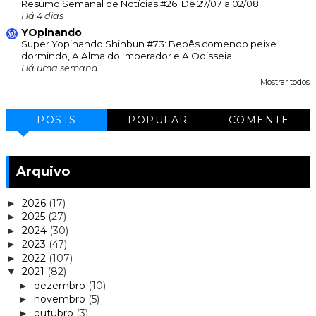
Resumo Semanal de Notícias #26: De 27/07 a 02/08
Há 4 dias
YOpinando
Super Yopinando Shinbun #73: Bebês comendo peixe
dormindo, A Alma do Imperador e A Odisseia
Há uma semana
Mostrar todos
POSTS
POPULAR
COMENTE
Arquivo
2026
(17)
►
2025
(27)
►
2024
(30)
►
2023
(47)
►
2022
(107)
►
2021
(82)
▼
dezembro
(10)
►
novembro
(5)
►
outubro
(3)
►