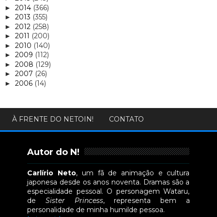
2014
(366)
►
2013
(355)
►
2012
(258)
►
2011
(200)
►
2010
(140)
►
2009
(112)
►
2008
(129)
►
2007
(26)
►
2006
(14)
►
À FRENTE DO NETOIN!
CONTATO
Autor do N!
Carlírio Neto
, um fã de animação e cultura
japonesa desde os anos noventa. Dramas são a
especialidade pessoal. O personagem Wataru,
de
Sister Princess
, representa bem a
personalidade de minha humilde pessoa.