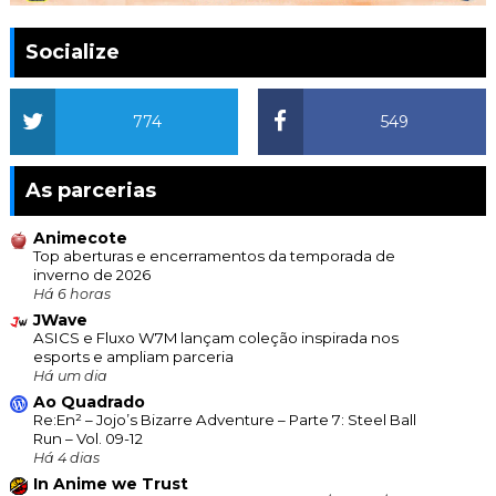
Socialize
774
549
As parcerias
Animecote
Top aberturas e encerramentos da temporada de
inverno de 2026
Há 6 horas
JWave
ASICS e Fluxo W7M lançam coleção inspirada nos
esports e ampliam parceria
Há um dia
Ao Quadrado
Re:En² – Jojo’s Bizarre Adventure – Parte 7: Steel Ball
Run – Vol. 09-12
Há 4 dias
In Anime we Trust