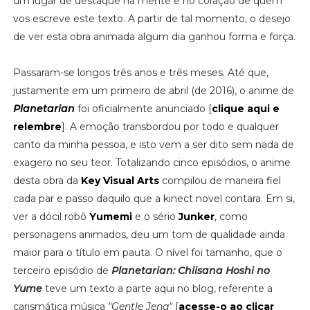
um lugar de destaque na mente e no coração de quem
vos escreve este texto. A partir de tal momento, o desejo
de ver esta obra animada algum dia ganhou forma e força.
Passaram-se longos três anos e três meses. Até que,
justamente em um primeiro de abril (de 2016), o anime de
Planetarian
foi oficialmente anunciado [
clique aqui e
relembre
]. A emoção transbordou por todo e qualquer
canto da minha pessoa, e isto vem a ser dito sem nada de
exagero no seu teor. Totalizando cinco episódios, o anime
desta obra da
Key Visual Arts
compilou de maneira fiel
cada par e passo daquilo que a kinect novel contara. Em si,
ver a dócil robô
Yumemi
e o sério
Junker
, como
personagens animados, deu um tom de qualidade ainda
maior para o título em pauta. O nível foi tamanho, que o
terceiro episódio de
Planetarian: Chiisana Hoshi no
Yume
teve um texto a parte aqui no blog, referente a
carismática música
"Gentle Jena"
[
acesse-o ao clicar