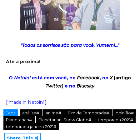
"Todos os sorrisos são para você, Yumemi..."
Até a próxima!
O
Netoin!
está com você, no
Facebook
, no
X
(antigo
Twitter
)
e no
Bluesky
[ made in Netoin! ]
Tags
análise#
anime#
Fim de Temporada#
opinião#
Planetarian#
Planetarian: Snow Globe#
temporada 2021#
temporada janeiro 2021#
Share This