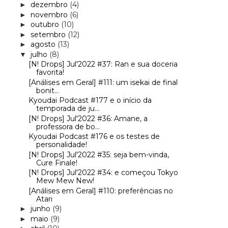
dezembro
(4)
►
novembro
(6)
►
outubro
(10)
►
setembro
(12)
►
agosto
(13)
►
julho
(8)
▼
[N! Drops] Jul'2022 #37: Ran e sua doceria
favorita!
[Análises em Geral] #111: um isekai de final
bonit...
Kyoudai Podcast #177 e o início da
temporada de ju...
[N! Drops] Jul'2022 #36: Amane, a
professora de bo...
Kyoudai Podcast #176 e os testes de
personalidade!
[N! Drops] Jul'2022 #35: seja bem-vinda,
Cure Finale!
[N! Drops] Jul'2022 #34: e começou Tokyo
Mew Mew New!
[Análises em Geral] #110: preferências no
Atari
junho
(9)
►
maio
(9)
►