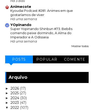
Há 3 dias
Animecote
Kyoudai Podcast #281: Animes em que
gostaríamos de viver
Há uma semana
YOpinando
Super Yopinando Shinbun #73: Bebês
comendo peixe dormindo, A Alma do
Imperador e A Odisseia
Há uma semana
Mostrar todos
POSTS
POPULAR
COMENTE
Arquivo
2026
(17)
►
2025
(27)
►
2024
(30)
►
2023
(47)
►
2022
(107)
▼