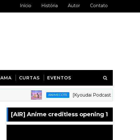
Início
História
Autor
Contato
RAMA
CURTAS
EVENTOS
[Kyoudai Podcast 281] Animes em que g
ANIMECOTE
[AIR] Anime creditless opening 1