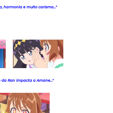
a, harmonia e muito carisma..."
 da Ran impacta a Amane..."