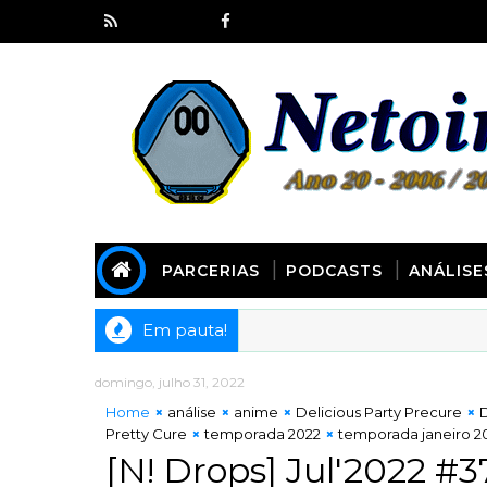
PARCERIAS
PODCASTS
ANÁLISE
Em pauta!
domingo, julho 31, 2022
Home
análise
anime
Delicious Party Precure
D
Pretty Cure
temporada 2022
temporada janeiro 2
[N! Drops] Jul'2022 #3