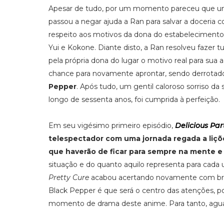
Apesar de tudo, por um momento pareceu que um
passou a negar ajuda a Ran para salvar a doceria 
respeito aos motivos da dona do estabelecimento
Yui e Kokone. Diante disto, a Ran resolveu fazer
pela própria dona do lugar o motivo real para su
chance para novamente aprontar, sendo derrotad
Pepper
. Após tudo, um gentil caloroso sorriso da
longo de sessenta anos, foi cumprida à perfeição.
Em seu vigésimo primeiro episódio,
Delicious Par
telespectador com uma jornada regada a liç
que haverão de ficar para sempre na mente e
situação e do quanto aquilo representa para cada u
Pretty Cure
acabou acertando novamente com brilh
Black Pepper é que será o centro das atenções, po
momento de drama deste anime. Para tanto, aguar