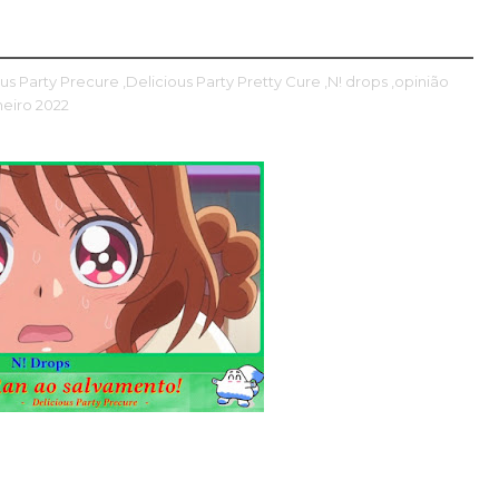
ous Party Precure
,Delicious Party Pretty Cure
,N! drops
,opinião
neiro 2022