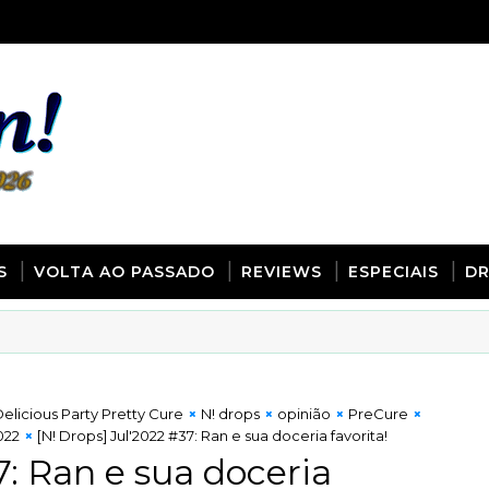
S
VOLTA AO PASSADO
REVIEWS
ESPECIAIS
D
elicious Party Pretty Cure
N! drops
opinião
PreCure
022
[N! Drops] Jul'2022 #37: Ran e sua doceria favorita!
7: Ran e sua doceria