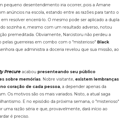
 pequeno desentendimento iria ocorrer, pois a Amane
com anúncios na escola, estando entre as razões para tanto o
 em resolver encerrá-lo. O mesmo pode ser aplicado a dupla
 tudo sozinha e, mesmo com um resultado adverso, notou
a ação premeditada. Obviamente, Narcistoru não perdeu a
o pelas guerreiras em combo com o "misterioso"
Black
 senhora que administra a doceria revelou que sua missão, ao
ty Precure
acabou
presenteando seu público
ões sobre memórias
. Nobre visitante,
existem lembranças
 no coração de cada pessoa
, a depender apenas da
m. Os motivos são os mais variados. Nisto, a atual saga
antismo. E no episódio da próxima semana, o "misterioso"
r uma razão séria e que, provavelmente, dará início ao
dar é preciso.