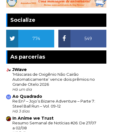
Socialize
774
549
As parcerias
JWave
‘Máscaras de Oxigênio Não Cairão
Automaticamente’ vence dois prêmios no
Grande Otelo 2026
Há um dia
Ao Quadrado
Re:En² – Jojo’s Bizarre Adventure – Parte 7:
Steel Ball Run – Vol. 09-12
Há 3 dias
In Anime we Trust
Resumo Semanal de Notícias #26: De 27/07
a 02/08