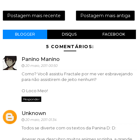
Postagem mais recente
Postagem mais antiga
BLOGGER
DISQUS
FACEBOOK
5 COMENTÁRIOS:
Panino Manino
20 maio, 2011 00:50
Como? Você assistiu Fractale por me ver esbravejando
para não assistirem de jeito nenhum?
O Loco Meo!
Responder
Unknown
20 maio, 2011 01:34
Todos se diverte com os textos da Panina D: D:
Apesar que descubro muitos animes sozinha, a grande