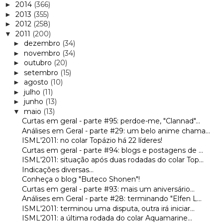
2014
(366)
►
2013
(355)
►
2012
(258)
►
2011
(200)
▼
dezembro
(34)
►
novembro
(34)
►
outubro
(20)
►
setembro
(15)
►
agosto
(10)
►
julho
(11)
►
junho
(13)
►
maio
(13)
▼
Curtas em geral - parte #95: perdoe-me, "Clannad"...
Análises em Geral - parte #29: um belo anime chama...
ISML'2011: no colar Topázio há 22 líderes!
Curtas em geral - parte #94: blogs e postagens de ...
ISML'2011: situação após duas rodadas do colar Top...
Indicações diversas...
Conheça o blog "Buteco Shonen"!
Curtas em geral - parte #93: mais um aniversário...
Análises em Geral - parte #28: terminando "Elfen L...
ISML'2011: terminou uma disputa, outra irá iniciar...
ISML'2011: a última rodada do colar Aquamarine...