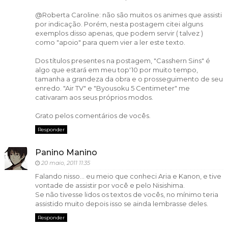
@Roberta Caroline: não são muitos os animes que assisti
por indicação. Porém, nesta postagem citei alguns
exemplos disso apenas, que podem servir ( talvez )
como "apoio" para quem vier a ler este texto.
Dos títulos presentes na postagem, "Casshern Sins" é
algo que estará em meu top'10 por muito tempo,
tamanha a grandeza da obra e o prosseguimento de seu
enredo. "Air TV" e "Byousoku 5 Centimeter" me
cativaram aos seus próprios modos.
Grato pelos comentários de vocês.
Responder
Panino Manino
20 maio, 2011 11:35
Falando nisso... eu meio que conheci Aria e Kanon, e tive
vontade de assistir por você e pelo Nisishima.
Se não tivesse lidos os textos de vocês, no mínimo teria
assistido muito depois isso se ainda lembrasse deles.
Responder