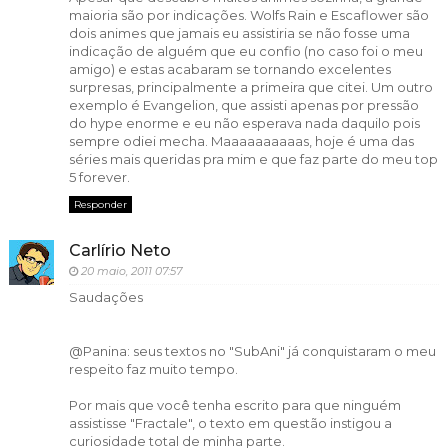
maioria são por indicações. Wolfs Rain e Escaflower são
dois animes que jamais eu assistiria se não fosse uma
indicação de alguém que eu confio (no caso foi o meu
amigo) e estas acabaram se tornando excelentes
surpresas, principalmente a primeira que citei. Um outro
exemplo é Evangelion, que assisti apenas por pressão
do hype enorme e eu não esperava nada daquilo pois
sempre odiei mecha. Maaaaaaaaaas, hoje é uma das
séries mais queridas pra mim e que faz parte do meu top
5 forever.
Responder
Carlírio Neto
20 maio, 2011 07:57
Saudações
@Panina: seus textos no "SubAni" já conquistaram o meu
respeito faz muito tempo.
Por mais que você tenha escrito para que ninguém
assistisse "Fractale", o texto em questão instigou a
curiosidade total de minha parte.