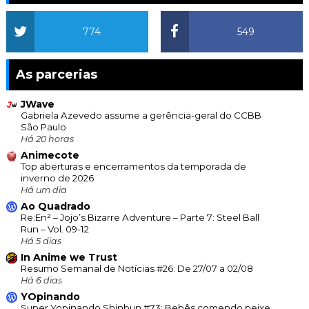
774
549
As parcerias
JWave
Gabriela Azevedo assume a gerência-geral do CCBB
São Paulo
Há 20 horas
Animecote
Top aberturas e encerramentos da temporada de
inverno de 2026
Há um dia
Ao Quadrado
Re:En² – Jojo’s Bizarre Adventure – Parte 7: Steel Ball
Run – Vol. 09-12
Há 5 dias
In Anime we Trust
Resumo Semanal de Notícias #26: De 27/07 a 02/08
Há 6 dias
YOpinando
Super Yopinando Shinbun #73: Bebês comendo peixe