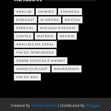
ANÁLISE
OPINIÃO
CHAMADA
PODCAST
N! DROPS
NOTÍCIA
ESPECIAL
KYOUDAI PODCAST
CURTAS
MATÉRIA
REVIEW
ANÁLISES EM GERAL
FIM DE TEMPORADA
SOBRE MÚSICAS E ANIMES
ANIMECOTECAST
ANIVERSÁRIO
FIM DE ANO
Created By
SoraTemplates
| Distributed By
Blogger