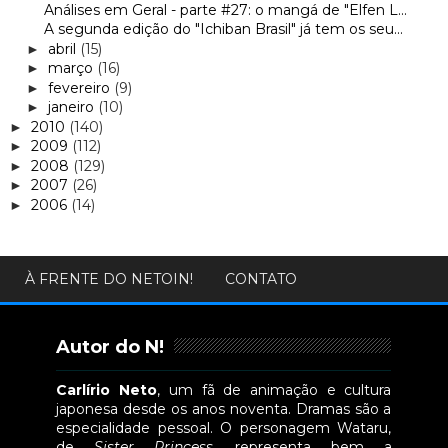
Análises em Geral - parte #27: o mangá de "Elfen L...
A segunda edição do "Ichiban Brasil" já tem os seu...
abril
(15)
►
março
(16)
►
fevereiro
(9)
►
janeiro
(10)
►
2010
(140)
►
2009
(112)
►
2008
(129)
►
2007
(26)
►
2006
(14)
►
À FRENTE DO NETOIN!
CONTATO
Autor do N!
Carlírio Neto
, um fã de animação e cultura
japonesa desde os anos noventa. Dramas são a
especialidade pessoal. O personagem Wataru,
de
Sister Princess
, representa bem a