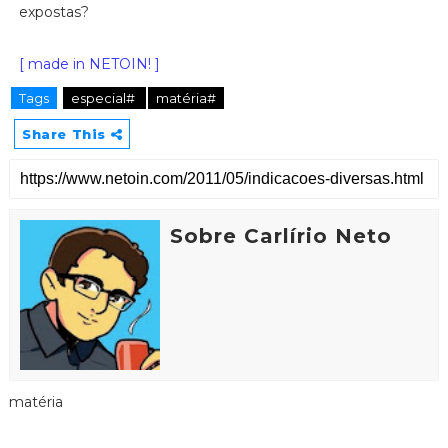
expostas?
[ made in NETOIN! ]
Tags
especial#
matéria#
Share This
Sobre Carlírio Neto
matéria