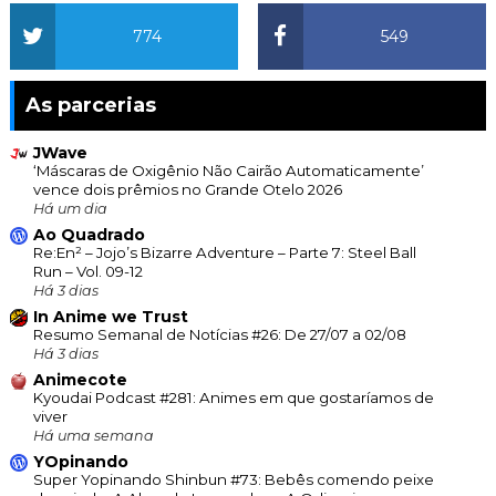
774
549
As parcerias
JWave
‘Máscaras de Oxigênio Não Cairão Automaticamente’
vence dois prêmios no Grande Otelo 2026
Há um dia
Ao Quadrado
Re:En² – Jojo’s Bizarre Adventure – Parte 7: Steel Ball
Run – Vol. 09-12
Há 3 dias
In Anime we Trust
Resumo Semanal de Notícias #26: De 27/07 a 02/08
Há 3 dias
Animecote
Kyoudai Podcast #281: Animes em que gostaríamos de
viver
Há uma semana
YOpinando
Super Yopinando Shinbun #73: Bebês comendo peixe