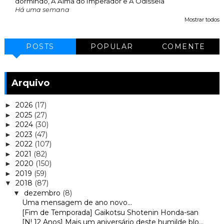
dormindo, A Alma do Imperador e A Odisseia
Há uma semana
Mostrar todos
POSTS
POPULAR
COMENTE
Arquivo
2026
(17)
►
2025
(27)
►
2024
(30)
►
2023
(47)
►
2022
(107)
►
2021
(82)
►
2020
(150)
►
2019
(59)
►
2018
(87)
▼
dezembro
(8)
▼
Uma mensagem de ano novo...
[Fim de Temporada] Gaikotsu Shotenin Honda-san
[N! 12 Anos] Mais um aniversário deste humilde blo...