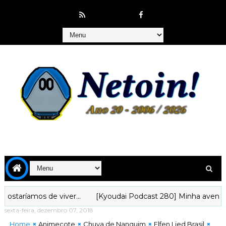
ríamos de viver...
[Kyoudai Podcast 280] Minha aventura an
sexta-feira, dezembro 07, 2018
Home
Animecote
Chuva de Nanquim
Elfen Lied Brasil