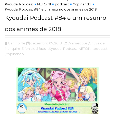
Kyoudai Podcast
NETOIN!
podcast
Yopinando
Kyoudai Podcast #84 e um resumo dos animes de 2018
Kyoudai Podcast #84 e um resumo
dos animes de 2018
Carlírio Neto
dezembro 07, 2018
,Animecote
,Chuva de
Nanquim
,Elfen Lied Brasil
,Kyoudai Podcast
,NETOIN!
,podcast
,Yopinando