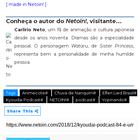
[ made in Netoin! ]
Conheça o autor do
Netoin!
, visitante...
Carlírio Neto
, um fã de animação e cultura japonesa
desde os anos noventa. Dramas são a especialidade
pessoal. O personagem
Wataru
, de
Sister Princess
,
representa bem a personalidade de minha humilde
pessoa.
Tags
Animecote#
Chuva de Nanquim#
Elfen Lied Brasil#
Kyoudai Podcast#
NETOIN!#
podcast#
Yopinando#
Share This