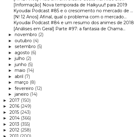
[Informação] Nova temporada de Haikyuu!! para 2019
Kyoudai Podcast #85 e o crescimento no mercado de ...
[N! 12 Anos] Afinal, qual o problema com o mercado...
Kyoudai Podcast #84 e um resumo dos animes de 2018
[Análises em Geral] Parte #97: a fantasia de Chama...
novembro
(2)
►
outubro
(4)
►
setembro
(5)
►
agosto
(6)
►
julho
(2)
►
junho
(5)
►
maio
(14)
►
abril
(7)
►
março
(8)
►
fevereiro
(12)
►
janeiro
(14)
►
2017
(150)
►
2016
(249)
►
2015
(243)
►
2014
(366)
►
2013
(355)
►
2012
(258)
►
2011
(200)
►