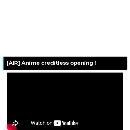
[AIR] Anime creditless opening 1