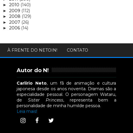
2010
(140)
►
2009
(112)
►
2008
(129)
►
2007
(26)
►
2006
(14)
►
À FRENTE DO NETOIN!
CONTATO
Autor do N!
Carlírio Neto
, um fã de animação e cultura
japonesa desde os anos noventa. Dramas são a
especialidade pessoal. O personagem Wataru,
de
Sister Princess
, representa bem a
personalidade de minha humilde pessoa.
Leia mais!