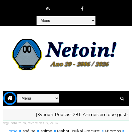
[Kyoudai Podcast 281] Animes em que gostaríamos de vi
segunda-feira, fevereiro 08, 2016
Home
análise
anime
Mahou Tsukai Precure!
N! drops