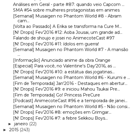
Análises em Geral - parte #87: quando veio Capcom ...
SMA #54 sobre mulheres protagonistas em animes
[Semanal] Musaigen no Phantom World #8 - Abram
cam...
[Volta ao Passado] A Erika se transforma na Cure M...
[N! Drops] Fev'2016 #12: Aoba Jousai, um grande ad...
Falando de shoujo e josei no AnimecoteCast #97
[N! Drops] Fev'2016 #11: ídolos em guerra!
[Semanal] Musaigen no Phantom World #7 - A mansão
...
[Informação] Anunciado anime da obra Orange
[Especial] Para você, no Valentine's Day'2016, as ...
[N! Drops] Fev'2016 #10: a estátua das jogatinas...
[Semanal] Musaigen no Phantom World #6 - Kurumi e ...
[Fim de Temporada] Jan'2016 - Destaques em abertur...
[N! Drops] Fev'2016 #9: e iniciou Mahou Tsukai Pre...
[Fim de Temporada] Go! Princess PreCure
[Podcast] AnimecoteCast #96 e a temporada de janei...
[Semanal] Musaigen no Phantom World #5 - Não consi...
[N! Drops] Fev'2016 #8: emoções em Grimgar...
[N! Drops] Fev'2016 #7: a febre Sekkou Boys...
janeiro
(22)
►
2015
(243)
►