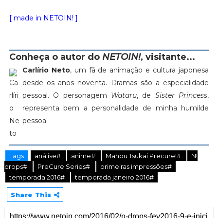
[ made in NETOIN! ]
Conheça o autor do
NETOIN!
, visitante...
Carlírio Neto
, um fã de animação e cultura japonesa
desde os anos noventa. Dramas são a especialidade
pessoal. O personagem
Wataru
, de
Sister Princess
,
representa bem a personalidade de minha humilde
pessoa.
Tags
análise#
anime#
Mahou Tsukai Precure!#
N!
drops#
PreCure Series#
primeiras impressões#
temporada 2016#
temporada janeiro 2016#
Share This