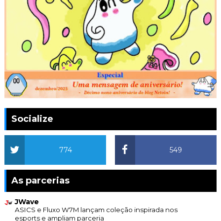
Socialize
774
549
As parcerias
JWave
ASICS e Fluxo W7M lançam coleção inspirada nos
esports e ampliam parceria