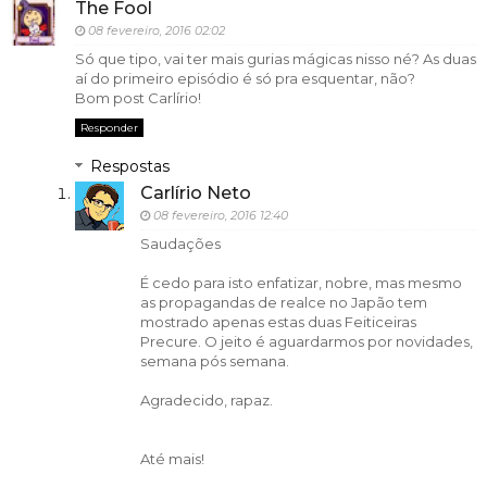
The Fool
08 fevereiro, 2016 02:02
Só que tipo, vai ter mais gurias mágicas nisso né? As duas
aí do primeiro episódio é só pra esquentar, não?
Bom post Carlírio!
Responder
Respostas
Carlírio Neto
08 fevereiro, 2016 12:40
Saudações
É cedo para isto enfatizar, nobre, mas mesmo
as propagandas de realce no Japão tem
mostrado apenas estas duas Feiticeiras
Precure. O jeito é aguardarmos por novidades,
semana pós semana.
Agradecido, rapaz.
Até mais!