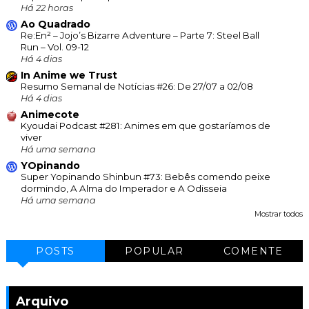
Há 22 horas
Ao Quadrado
Re:En² – Jojo’s Bizarre Adventure – Parte 7: Steel Ball
Run – Vol. 09-12
Há 4 dias
In Anime we Trust
Resumo Semanal de Notícias #26: De 27/07 a 02/08
Há 4 dias
Animecote
Kyoudai Podcast #281: Animes em que gostaríamos de
viver
Há uma semana
YOpinando
Super Yopinando Shinbun #73: Bebês comendo peixe
dormindo, A Alma do Imperador e A Odisseia
Há uma semana
Mostrar todos
POSTS
POPULAR
COMENTE
Arquivo