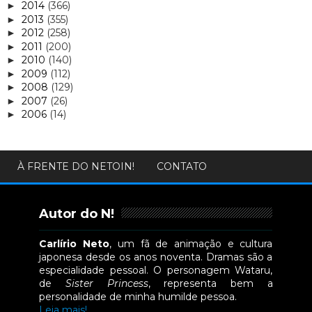
2014
(366)
►
2013
(355)
►
2012
(258)
►
2011
(200)
►
2010
(140)
►
2009
(112)
►
2008
(129)
►
2007
(26)
►
2006
(14)
►
À FRENTE DO NETOIN!
CONTATO
Autor do N!
Carlírio Neto
, um fã de animação e cultura
japonesa desde os anos noventa. Dramas são a
especialidade pessoal. O personagem Wataru,
de
Sister Princess
, representa bem a
personalidade de minha humilde pessoa.
Leia mais!