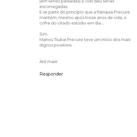
(em séries passadas) a Toei deu sérias
escorregadas.
E se partir do princípio que a franquia Precure
mantém, mesmo após treze anos de vida, o
cofre do citado estúdio em dia...
Sim.
Mahou Tsukai Precure teve um início dos mais
dignos possíveis.
Até mais!
Responder