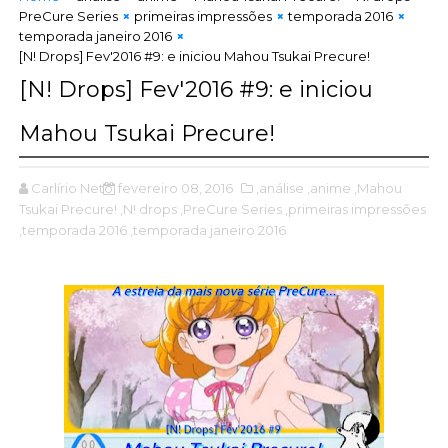
PreCure Series
primeiras impressões
temporada 2016
temporada janeiro 2016
[N! Drops] Fev'2016 #9: e iniciou Mahou Tsukai Precure!
[N! Drops] Fev'2016 #9: e iniciou
Mahou Tsukai Precure!
Carlírio Neto
fevereiro 08, 2016
,análise
,anime
,Mahou
Tsukai Precure!
,N! drops
,PreCure Series
,primeiras impressões
,temporada 2016
,temporada janeiro 2016