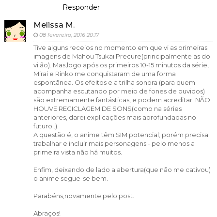
Responder
Melissa M.
08 fevereiro, 2016 20:17
Tive alguns receios no momento em que vi as primeiras
imagens de Mahou Tsukai Precure(principalmente as do
vilão). Mas,logo após os primeiros 10-15 minutos da série,
Mirai e Rinko me conquistaram de uma forma
espontânea. Os efeitos e a trilha sonora (para quem
acompanha escutando por meio de fones de ouvidos)
são extremamente fantásticas, e podem acreditar: NÃO
HOUVE RECICLAGEM DE SONS(como na séries
anteriores, darei explicações mais aprofundadas no
futuro..).
A questão é, o anime têm SIM potencial; porém precisa
trabalhar e incluir mais personagens - pelo menos a
primeira vista não há muitos.
Enfim, deixando de lado a abertura(que não me cativou)
o anime segue-se bem.
Parabéns,novamente pelo post.
Abraços!