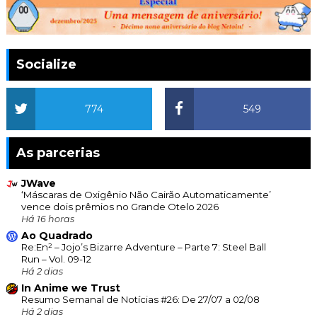
Socialize
774
549
As parcerias
JWave
‘Máscaras de Oxigênio Não Cairão Automaticamente’
vence dois prêmios no Grande Otelo 2026
Há 16 horas
Ao Quadrado
Re:En² – Jojo’s Bizarre Adventure – Parte 7: Steel Ball
Run – Vol. 09-12
Há 2 dias
In Anime we Trust
Resumo Semanal de Notícias #26: De 27/07 a 02/08
Há 2 dias