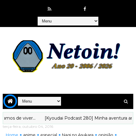
ver...
[Kyoudai Podcast 280] Minha aventura animística na 
terça-feira, outubro 04, 2016
Home
anime
especial
Nagi no Asukara
opinião