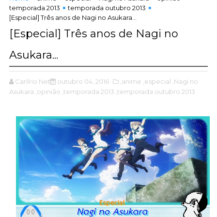
temporada 2013
temporada outubro 2013
[Especial] Três anos de Nagi no Asukara...
[Especial] Três anos de Nagi no
Asukara...
Carlírio Neto
outubro 04, 2016
,anime
,especial
,Nagi no
Asukara
,opinião
,temporada 2013
,temporada outubro 2013