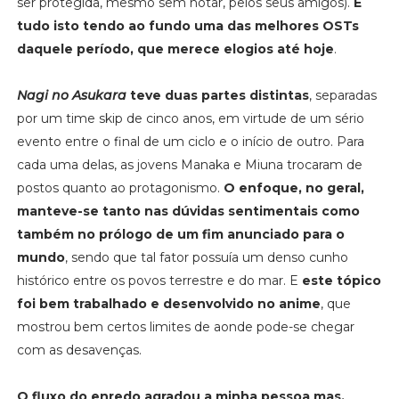
ser protegida, mesmo sem notar, pelos seus amigos).
E
tudo isto tendo ao fundo uma das melhores OSTs
daquele período, que merece elogios até hoje
.
Nagi no Asukara
teve duas partes distintas
, separadas
por um time skip de cinco anos, em virtude de um sério
evento entre o final de um ciclo e o início de outro. Para
cada uma delas, as jovens Manaka e Miuna trocaram de
postos quanto ao protagonismo.
O enfoque, no geral,
manteve-se tanto nas dúvidas sentimentais como
também no prólogo de um fim anunciado para o
mundo
, sendo que tal fator possuía um denso cunho
histórico entre os povos terrestre e do mar. E
este tópico
foi bem trabalhado e desenvolvido no anime
, que
mostrou bem certos limites de aonde pode-se chegar
com as desavenças.
O fluxo do enredo agradou a minha pessoa mas,