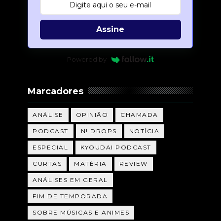
Assine
Powered by
Marcadores
ANÁLISE
OPINIÃO
CHAMADA
PODCAST
N! DROPS
NOTÍCIA
ESPECIAL
KYOUDAI PODCAST
CURTAS
MATÉRIA
REVIEW
ANÁLISES EM GERAL
FIM DE TEMPORADA
SOBRE MÚSICAS E ANIMES