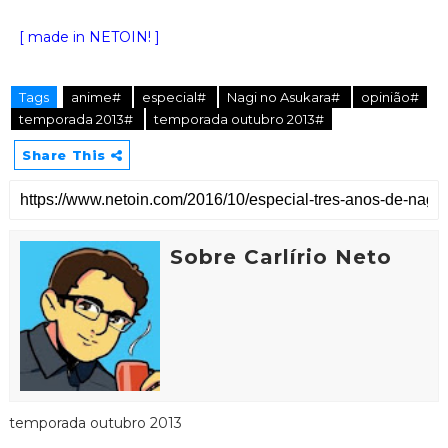
[ made in NETOIN! ]
Tags
anime#
especial#
Nagi no Asukara#
opinião#
temporada 2013#
temporada outubro 2013#
Share This
Sobre Carlírio Neto
temporada outubro 2013