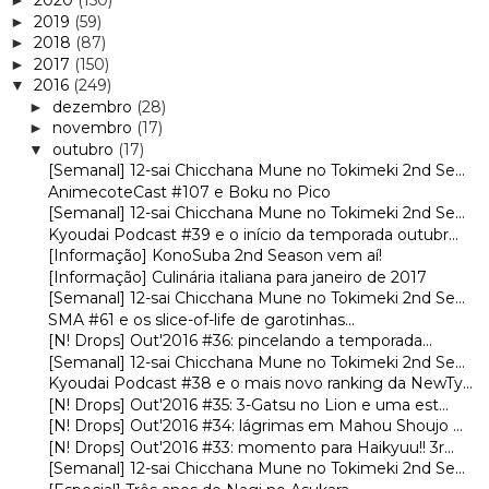
2020
(150)
►
2019
(59)
►
2018
(87)
►
2017
(150)
►
2016
(249)
▼
dezembro
(28)
►
novembro
(17)
►
outubro
(17)
▼
[Semanal] 12-sai Chicchana Mune no Tokimeki 2nd Se...
AnimecoteCast #107 e Boku no Pico
[Semanal] 12-sai Chicchana Mune no Tokimeki 2nd Se...
Kyoudai Podcast #39 e o início da temporada outubr...
[Informação] KonoSuba 2nd Season vem aí!
[Informação] Culinária italiana para janeiro de 2017
[Semanal] 12-sai Chicchana Mune no Tokimeki 2nd Se...
SMA #61 e os slice-of-life de garotinhas...
[N! Drops] Out'2016 #36: pincelando a temporada...
[Semanal] 12-sai Chicchana Mune no Tokimeki 2nd Se...
Kyoudai Podcast #38 e o mais novo ranking da NewTy...
[N! Drops] Out'2016 #35: 3-Gatsu no Lion e uma est...
[N! Drops] Out'2016 #34: lágrimas em Mahou Shoujo ...
[N! Drops] Out'2016 #33: momento para Haikyuu!! 3r...
[Semanal] 12-sai Chicchana Mune no Tokimeki 2nd Se...