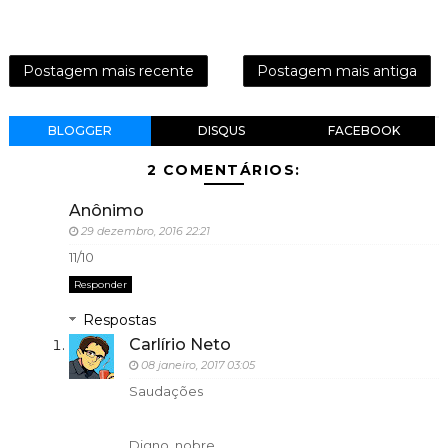
Postagem mais recente
Postagem mais antiga
BLOGGER
DISQUS
FACEBOOK
2 COMENTÁRIOS:
Anônimo
29 dezembro, 2016 22:21
11/10
Responder
Respostas
Carlírio Neto
08 janeiro, 2017 03:05
Saudações
Digno, nobre.