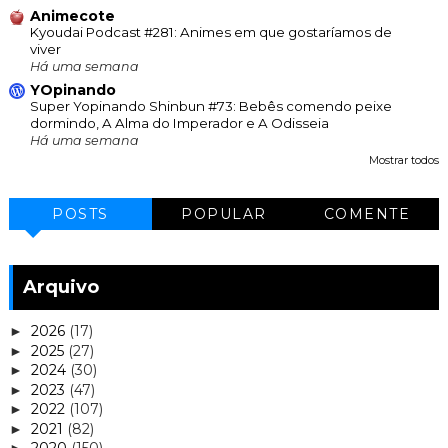
Animecote
Kyoudai Podcast #281: Animes em que gostaríamos de
viver
Há uma semana
YOpinando
Super Yopinando Shinbun #73: Bebês comendo peixe
dormindo, A Alma do Imperador e A Odisseia
Há uma semana
Mostrar todos
POSTS
POPULAR
COMENTE
Arquivo
2026
(17)
►
2025
(27)
►
2024
(30)
►
2023
(47)
►
2022
(107)
►
2021
(82)
►