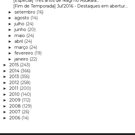
[Especial] Três anos de Nagi no Asukara...
[Fim de Temporada] Jul'2016 - Destaques em abertur...
setembro
(16)
►
agosto
(14)
►
julho
(24)
►
junho
(20)
►
maio
(24)
►
abril
(24)
►
março
(24)
►
fevereiro
(19)
►
janeiro
(22)
►
2015
(243)
►
2014
(366)
►
2013
(355)
►
2012
(258)
►
2011
(200)
►
2010
(140)
►
2009
(112)
►
2008
(129)
►
2007
(26)
►
2006
(14)
►