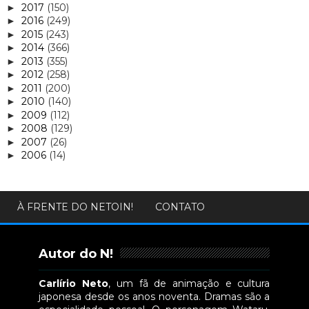
2017
(150)
►
2016
(249)
►
2015
(243)
►
2014
(366)
►
2013
(355)
►
2012
(258)
►
2011
(200)
►
2010
(140)
►
2009
(112)
►
2008
(129)
►
2007
(26)
►
2006
(14)
►
À FRENTE DO NETOIN!
CONTATO
Autor do N!
Carlírio Neto
, um fã de animação e cultura
japonesa desde os anos noventa. Dramas são a