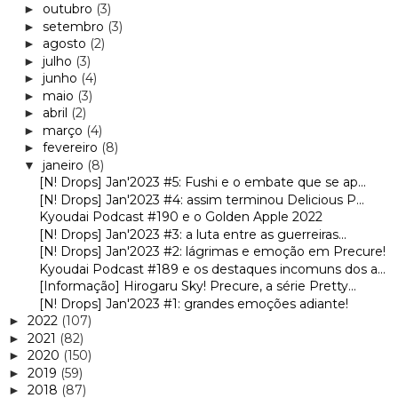
outubro
(3)
►
setembro
(3)
►
agosto
(2)
►
julho
(3)
►
junho
(4)
►
maio
(3)
►
abril
(2)
►
março
(4)
►
fevereiro
(8)
►
janeiro
(8)
▼
[N! Drops] Jan'2023 #5: Fushi e o embate que se ap...
[N! Drops] Jan'2023 #4: assim terminou Delicious P...
Kyoudai Podcast #190 e o Golden Apple 2022
[N! Drops] Jan'2023 #3: a luta entre as guerreiras...
[N! Drops] Jan'2023 #2: lágrimas e emoção em Precure!
Kyoudai Podcast #189 e os destaques incomuns dos a...
[Informação] Hirogaru Sky! Precure, a série Pretty...
[N! Drops] Jan'2023 #1: grandes emoções adiante!
2022
(107)
►
2021
(82)
►
2020
(150)
►
2019
(59)
►
2018
(87)
►