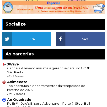
Socialize
774
549
As parcerias
JWave
Gabriela Azevedo assume a gerência-geral do CCBB
São Paulo
Há 3 horas
Animecote
Top aberturas e encerramentos da temporada de
inverno de 2026
Há 17 horas
Ao Quadrado
Re:En² – Jojo’s Bizarre Adventure – Parte 7: Steel Ball