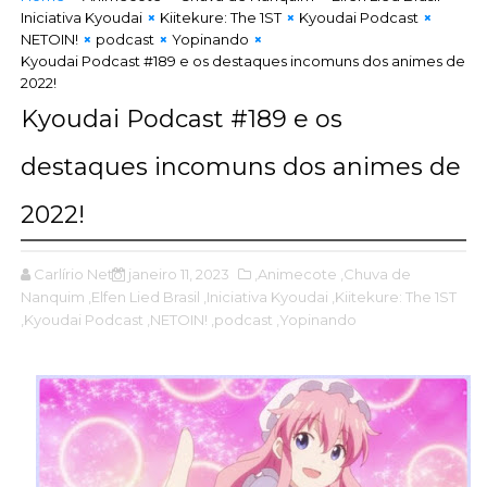
Iniciativa Kyoudai
Kiitekure: The 1ST
Kyoudai Podcast
NETOIN!
podcast
Yopinando
Kyoudai Podcast #189 e os destaques incomuns dos animes de
2022!
Kyoudai Podcast #189 e os
destaques incomuns dos animes de
2022!
Carlírio Neto
janeiro 11, 2023
,Animecote
,Chuva de
Nanquim
,Elfen Lied Brasil
,Iniciativa Kyoudai
,Kiitekure: The 1ST
,Kyoudai Podcast
,NETOIN!
,podcast
,Yopinando