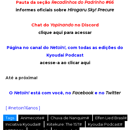
Pauta da seção
Recadinhos do Padrinho #66
informes oficiais sobre
Hirogaru Sky! Precure
Chat do
Yopinando
no Discord
clique aqui para acessar
Página no canal do
Netoin!
, com todas as edições do
Kyoudai Podcast
acesse-a ao clicar aqui
Até a próxima!
O
Netoin!
está com você, no
Facebook
e no
Twitter
[ #netoin16anos ]
Tags
Animecote#
Chuva de Nanquim#
Elfen Lied Brasil#
Iniciativa Kyoudai#
Kiitekure: The 1ST#
Kyoudai Podcast#