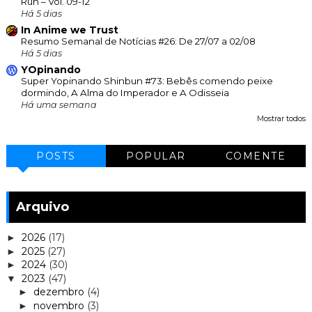
Run – Vol. 09-12
Há 5 dias
In Anime we Trust
Resumo Semanal de Notícias #26: De 27/07 a 02/08
Há 5 dias
YOpinando
Super Yopinando Shinbun #73: Bebês comendo peixe
dormindo, A Alma do Imperador e A Odisseia
Há uma semana
Mostrar todos
POSTS
POPULAR
COMENTE
Arquivo
2026
(17)
►
2025
(27)
►
2024
(30)
►
2023
(47)
▼
dezembro
(4)
►
novembro
(3)
►