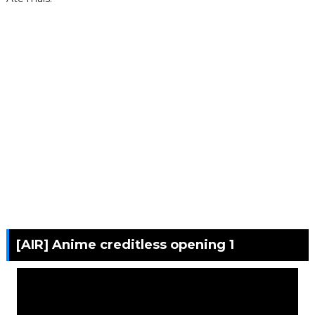
[AIR] Anime creditless opening 1