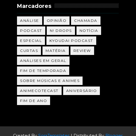
Marcadores
ANÁLISE
OPINIÃO
CHAMADA
PODCAST
N! DROPS
NOTÍCIA
ESPECIAL
KYOUDAI PODCAST
CURTAS
MATÉRIA
REVIEW
ANÁLISES EM GERAL
FIM DE TEMPORADA
SOBRE MÚSICAS E ANIMES
ANIMECOTECAST
ANIVERSÁRIO
FIM DE ANO
Created By
SoraTemplates
| Distributed By
Blogger