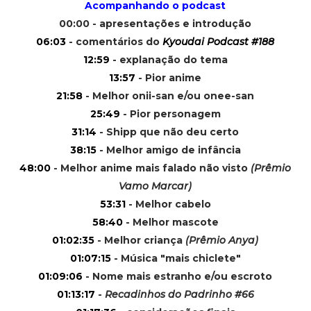
Acompanhando o podcast
00:00 - apresentações e introdução
06:03
- comentários do
Kyoudai Podcast #188
12:59
- explanação do tema
13:57
- Pior anime
21:58
- Melhor onii-san e/ou onee-san
25:49
- Pior personagem
31:14
- Shipp que não deu certo
38:15
- Melhor amigo de infância
48:00
- Melhor anime mais falado não visto
(Prêmio
Vamo Marcar)
53:31
- Melhor cabelo
58:40
- Melhor mascote
01:02:35
- Melhor criança
(Prêmio Anya)
01:07:15
- Música "mais chiclete"
01:09:06
- Nome mais estranho e/ou escroto
01:13:17
-
Recadinhos do Padrinho #66