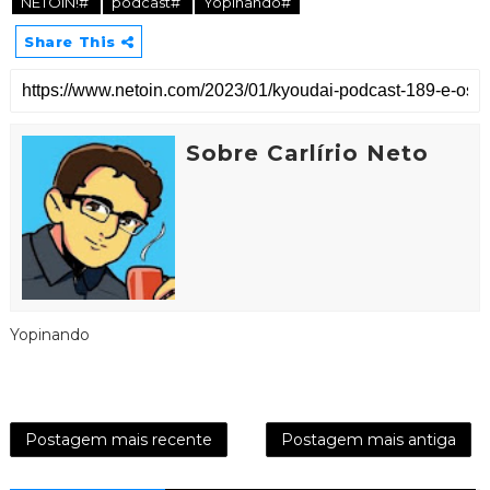
NETOIN!#
podcast#
Yopinando#
Share This
Sobre Carlírio Neto
Yopinando
Postagem mais recente
Postagem mais antiga