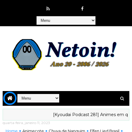
[Kyoudai Podcast 281] Animes em que gostar
quarta-feira, janeiro 11, 2023
Home
Animecote
Chuva de Nanquim
Elfen Lied Brasil