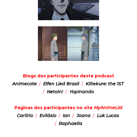
Blogs dos participantes deste podcast
Animecote
/
Elfen Lied Brasil
/
Kiitekure: the 1ST
/
Netoin!
/
Yopinando
Páginas dos participantes no site
MyAnimeList
Carlírio
/
Evilásio
/
Ian
/
Joana
/
Luk Lucas
/
Raphaella