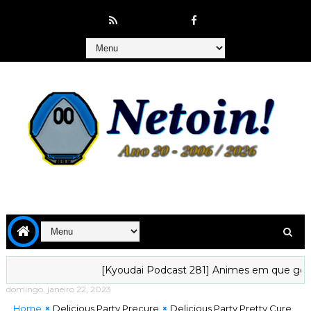
[Kyoudai Podcast 281] Animes em que gostaríamos d
domingo, janeiro 22, 2023
Home
Delicious Party Precure
Delicious Party Pretty Cure