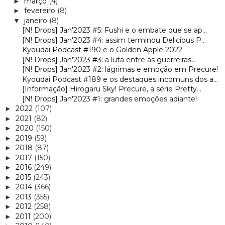
março
(4)
►
fevereiro
(8)
►
janeiro
(8)
▼
[N! Drops] Jan'2023 #5: Fushi e o embate que se ap...
[N! Drops] Jan'2023 #4: assim terminou Delicious P...
Kyoudai Podcast #190 e o Golden Apple 2022
[N! Drops] Jan'2023 #3: a luta entre as guerreiras...
[N! Drops] Jan'2023 #2: lágrimas e emoção em Precure!
Kyoudai Podcast #189 e os destaques incomuns dos a...
[Informação] Hirogaru Sky! Precure, a série Pretty...
[N! Drops] Jan'2023 #1: grandes emoções adiante!
2022
(107)
►
2021
(82)
►
2020
(150)
►
2019
(59)
►
2018
(87)
►
2017
(150)
►
2016
(249)
►
2015
(243)
►
2014
(366)
►
2013
(355)
►
2012
(258)
►
2011
(200)
►