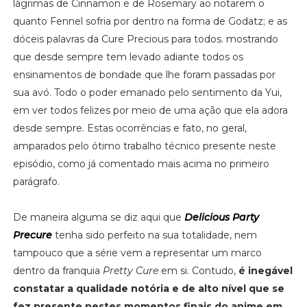
lágrimas de Cinnamon e de Rosemary ao notarem o
quanto Fennel sofria por dentro na forma de Godatz; e as
dóceis palavras da Cure Precious para todos. mostrando
que desde sempre tem levado adiante todos os
ensinamentos de bondade que lhe foram passadas por
sua avó. Todo o poder emanado pelo sentimento da Yui,
em ver todos felizes por meio de uma ação que ela adora
desde sempre. Estas ocorrências e fato, no geral,
amparados pelo ótimo trabalho técnico presente neste
episódio, como já comentado mais acima no primeiro
parágrafo.
De maneira alguma se diz aqui que
Delicious Party
Precure
tenha sido perfeito na sua totalidade, nem
tampouco que a série vem a representar um marco
dentro da franquia
Pretty Cure
em si. Contudo,
é inegável
constatar a qualidade notória e de alto nível que se
fez presente nestes momentos finais do anime em