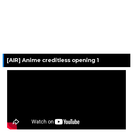
[AIR] Anime creditless opening 1