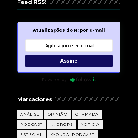
Feed RSS!
Atualizações do N! por e-mail
Assine
Powered by
Marcadores
ANÁLISE
OPINIÃO
CHAMADA
PODCAST
N! DROPS
NOTÍCIA
ESPECIAL
KYOUDAI PODCAST