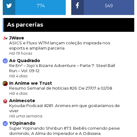
774
549
As parcerias
JWave
ASICS e Fluxo W7M lançam coleção inspirada nos
esports e ampliam parceria
Há 19 horas
Ao Quadrado
Re:En² – Jojo’s Bizarre Adventure – Parte 7: Steel Ball
Run – Vol. 09-12
Há 4 dias
In Anime we Trust
Resumo Semanal de Notícias #26: De 27/07 a 02/08
Há 4 dias
Animecote
Kyoudai Podcast #281: Animes em que gostaríamos de
viver
Há uma semana
YOpinando
Super Yopinando Shinbun #73: Bebês comendo peixe
dormindo, A Alma do Imperador e A Odisseia