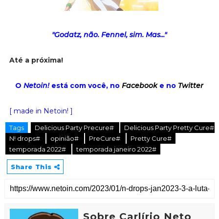
"Godatz, não. Fennel, sim. Mas..."
Até a próxima!
O
Netoin!
está com você, no
Facebook
e no
Twitter
[ made in Netoin! ]
Tags
Delicious Party Precure#
Delicious Party Pretty Cure#
N! drops#
opinião#
PreCure#
Pretty Cure#
temporada 2022#
temporada janeiro 2022#
Share This
Sobre Carlírio Neto