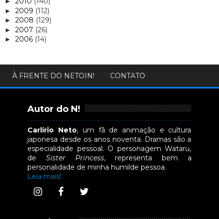
2010
(140)
►
2009
(112)
►
2008
(129)
►
2007
(26)
►
2006
(14)
►
À FRENTE DO NETOIN!
CONTATO
Autor do N!
Carlírio Neto
, um fã de animação e cultura
japonesa desde os anos noventa. Dramas são a
especialidade pessoal. O personagem Wataru,
de
Sister Princess
, representa bem a
personalidade de minha humilde pessoa.
Leia mais!